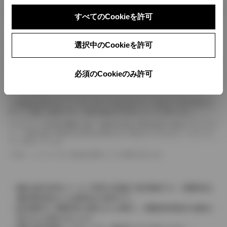
ボディカラー
すべてのCookieを許可
車の種類、仕様により数値が複数ある場合とサスペンション形式などにより、ホイ
選択中のCookieを許可
ールベースが左右で数値が異なる場合がございます。
エンジン仕様により、×2の表記がしてある場合がございます。（ロータリーエンジ
ン）
必須のCookieのみ許可
車の種類、仕様により燃料タンクが二つある場合と異なる燃料タンクが二つある場
合がございます。
燃費表示はWLTCモード、10・15モード又は10モード、JC08モードのいずれかに
基づいた試験上の数値であり、実際の数値は走行条件などにより異なります。
ドライバーが任意で駆動を２輪・４輪を切り替える事が出来る４WDを「パートタイ
ム」、車両の設定で常時又は可変又は切替えを行う事を主とするものを「フルタイム」
として表示しています。
革シートについては一部合皮を使用している場合があります。
価格は販売当時のメーカー希望小売価格で参考価格です。消費税率は
価格情報登録または更新時点の税率です。
販売期間中に消費税率が変更された車種で、消費税率変更前の価格が
表示される場合があります。