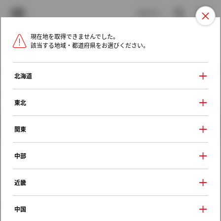
TOYOTA
検索
メニュ
ログイン
現在地を取得できませんでした。
ラインアップ
オーナーサポート
トピックス
該当する地域・都道府県をお選びください。
トヨタ認定中古車
メニュー
北海道
未設定
お気に入り
保存した見積り
閲覧履歴
東北
クルマ情報
関東
中部
トヨタ カローラワゴン
近畿
Ｌ
1998年（平成10年） 4月発売
中国