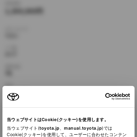
新車価格
1,304,000
ボディタイプ
ワゴン
ドア数
5ドア
乗車定員
5名
型式
KE-CE102G
全長
×
全幅
×
全高
4265
×
1685
×
1435mm
当ウェブサイトはCookie(クッキー)を使用します。
ホイールベース ※1
当ウェブサイト(
toyota.jp
、
manual.toyota.jp
)では
2465mm
Cookie(クッキー)を使用して、ユーザーに合わせたコンテン