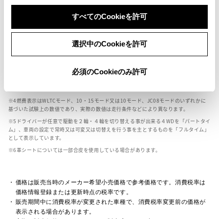
ボディカラー
すべてのCookieを許可
車の種類、仕様により数値が複数ある場合とサスペンション形式などにより、ホイ
選択中のCookieを許可
ールベースが左右で数値が異なる場合がございます。
エンジン仕様により、×2の表記がしてある場合がございます。（ロータリーエンジ
ン）
必須のCookieのみ許可
車の種類、仕様により燃料タンクが二つある場合と異なる燃料タンクが二つある場
合がございます。
燃費表示はWLTCモード、10・15モード又は10モード、JC08モードのいずれかに
基づいた試験上の数値であり、実際の数値は走行条件などにより異なります。
ドライバーが任意で駆動を２輪・４輪を切り替える事が出来る４WDを「パートタイ
ム」、車両の設定で常時又は可変又は切替えを行う事を主とするものを「フルタイム」
として表示しています。
革シートについては一部合皮を使用している場合があります。
価格は販売当時のメーカー希望小売価格で参考価格です。消費税率は
価格情報登録または更新時点の税率です。
販売期間中に消費税率が変更された車種で、消費税率変更前の価格が
表示される場合があります。