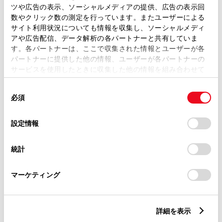
ツや広告の表示、ソーシャルメディアの提供、広告の表示回
トレッド前／後
数やクリック数の測定を行っています。またユーザーによる
1470/1450mm
サイト利用状況についても情報を収集し、ソーシャルメディ
アや広告配信、データ解析の各パートナーと共有していま
室内長
×
室内幅
×
室内高
1640
×
1415
×
1180mm
す。各パートナーは、ここで収集された情報とユーザーが各
パートナーに提供した他の情報、ユーザーが各パートナーの
車両重量
サービスを使用したときに収集した他の情報を組み合わせて
1120kg
使用することがあります。当ウェブサイトの使用を続行する
同
とCookie(クッキー)に同意したこととなります。
必須
意
の
「すべてのCookieを許可」をクリックすることで、お客様の
選
デバイスにすべてのCookie(クッキー)が保存されることに同
設定情報
択
意したことになります。Cookie(クッキー)のオプトアウト、
設定の変更、同意を撤回したりするにあたっては、当社の
統計
「
Cookie（クッキー）情報の取り扱いについて
」をご覧くだ
燃料・性能・詳細スペック
さい。
マーケティング
装備・オプション
詳細を表示