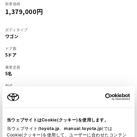
新車価格
1,379,000
ボディタイプ
ワゴン
ドア数
5ドア
乗車定員
5名
型式
KE-CE102G
全長
×
全幅
×
全高
4265
×
1685
×
1435mm
当ウェブサイトはCookie(クッキー)を使用します。
ホイールベース ※1
当ウェブサイト(
toyota.jp
、
manual.toyota.jp
)では
2465mm
Cookie(クッキー)を使用して、ユーザーに合わせたコンテン