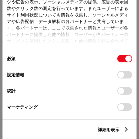
トレッド前／後
ツや広告の表示、ソーシャルメディアの提供、広告の表示回
1455/1425mm
数やクリック数の測定を行っています。またユーザーによる
サイト利用状況についても情報を収集し、ソーシャルメディ
室内長
×
室内幅
×
室内高
アや広告配信、データ解析の各パートナーと共有していま
1910
×
1420
×
1150mm
す。各パートナーは、ここで収集された情報とユーザーが各
パートナーに提供した他の情報、ユーザーが各パートナーの
車両重量
サービスを使用したときに収集した他の情報を組み合わせて
1050kg
使用することがあります。当ウェブサイトの使用を続行する
同
とCookie(クッキー)に同意したこととなります。
必須
意
の
「すべてのCookieを許可」をクリックすることで、お客様の
選
デバイスにすべてのCookie(クッキー)が保存されることに同
設定情報
択
意したことになります。Cookie(クッキー)のオプトアウト、
設定の変更、同意を撤回したりするにあたっては、当社の
統計
「
Cookie（クッキー）情報の取り扱いについて
」をご覧くだ
燃料・性能・詳細スペック
さい。
マーケティング
装備・オプション
詳細を表示