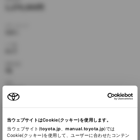
1,270,000
ボディタイプ
セダン
ドア数
4ドア
乗車定員
5名
型式
E-ST170
全長
×
全幅
×
全高
4480
×
1690
×
1370mm
当ウェブサイトはCookie(クッキー)を使用します。
ホイールベース ※1
2525mm
当ウェブサイト(
toyota.jp
、
manual.toyota.jp
)では
Cookie(クッキー)を使用して、ユーザーに合わせたコンテン