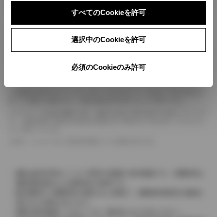
ボディカラー
すべてのCookieを許可
車の種類、仕様により数値が複数ある場合とサスペンション形式などにより、ホイ
選択中のCookieを許可
ールベースが左右で数値が異なる場合がございます。
エンジン仕様により、×2の表記がしてある場合がございます。（ロータリーエンジ
ン）
必須のCookieのみ許可
車の種類、仕様により燃料タンクが二つある場合と異なる燃料タンクが二つある場
合がございます。
燃費表示はWLTCモード、10・15モード又は10モード、JC08モードのいずれかに
基づいた試験上の数値であり、実際の数値は走行条件などにより異なります。
ドライバーが任意で駆動を２輪・４輪を切り替える事が出来る４WDを「パートタイ
ム」、車両の設定で常時又は可変又は切替えを行う事を主とするものを「フルタイム」
として表示しています。
革シートについては一部合皮を使用している場合があります。
価格は販売当時のメーカー希望小売価格で参考価格です。消費税率は
価格情報登録または更新時点の税率です。
販売期間中に消費税率が変更された車種で、消費税率変更前の価格が
表示される場合があります。
実際の販売価格につきましては、販売店におたずねください。