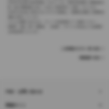
2004年4月以降の発売車種につきましては、車両本体価格と消費税相当
額（地方消費税額を含む）を含んだ総額表示（内税）となります。
2004年3月以前に発売されたモデルの価格は、消費税込価格と消費税抜
価格が混在しています。
どちらの価格であるかは、グレード詳細画面にてご確認ください。
保険料、税金（除く消費税）、登録料、リサイクル料金などの諸費用
は別途必要となります。
この車種のモデル一覧へ戻る
車種選択へ戻る
FAQ・お問い合わせ
関連サイト