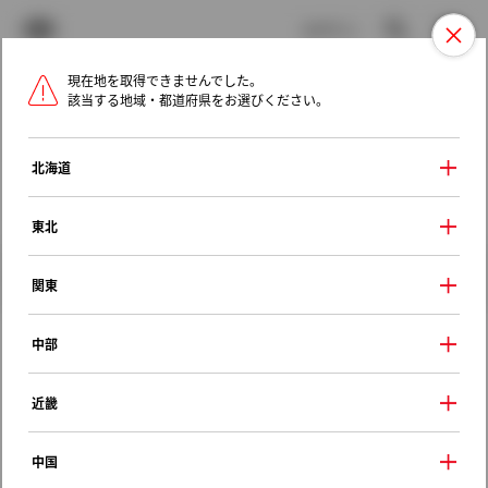
TOYOTA
検索
メニュ
ログイン
現在地を取得できませんでした。
ラインアップ
オーナーサポート
トピックス
該当する地域・都道府県をお選びください。
トヨタ認定中古車
メニュー
北海道
未設定
お気に入り
保存した見積り
閲覧履歴
東北
クルマ情報
関東
中部
トヨタ コロナ
近畿
セレクトサルーン
1991年（平成3年） 6月発売
中国