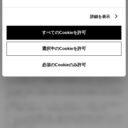
燃料・性能・詳細スペック
詳細を表示
装備・オプション
すべてのCookieを許可
選択中のCookieを許可
ボディカラー
必須のCookieのみ許可
車の種類、仕様により数値が複数ある場合とサスペンション形式などにより、ホイ
ールベースが左右で数値が異なる場合がございます。
エンジン仕様により、×2の表記がしてある場合がございます。（ロータリーエンジ
ン）
車の種類、仕様により燃料タンクが二つある場合と異なる燃料タンクが二つある場
合がございます。
燃費表示はWLTCモード、10・15モード又は10モード、JC08モードのいずれかに
基づいた試験上の数値であり、実際の数値は走行条件などにより異なります。
ドライバーが任意で駆動を２輪・４輪を切り替える事が出来る４WDを「パートタイ
ム」、車両の設定で常時又は可変又は切替えを行う事を主とするものを「フルタイム」
として表示しています。