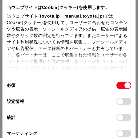
TA-GS171W
当ウェブサイトはCookie(クッキー)を使用します。
当ウェブサイト(
toyota.jp
、
manual.toyota.jp
)では
全長
×
全幅
×
全高
Cookie(クッキー)を使用して、ユーザーに合わせたコンテン
4835
×
1765
×
1520mm
ツや広告の表示、ソーシャルメディアの提供、広告の表示回
数やクリック数の測定を行っています。またユーザーによる
ホイールベース ※1
2780mm
サイト利用状況についても情報を収集し、ソーシャルメディ
アや広告配信、データ解析の各パートナーと共有していま
トレッド前／後
す。各パートナーは、ここで収集された情報とユーザーが各
1495/1470mm
パートナーに提供した他の情報、ユーザーが各パートナーの
サービスを使用したときに収集した他の情報を組み合わせて
室内長
×
室内幅
×
室内高
使用することがあります。当ウェブサイトの使用を続行する
1985
×
1510
×
1200mm
同
とCookie(クッキー)に同意したこととなります。
必須
意
車両重量
の
「すべてのCookieを許可」をクリックすることで、お客様の
1540kg
選
デバイスにすべてのCookie(クッキー)が保存されることに同
設定情報
択
意したことになります。Cookie(クッキー)のオプトアウト、
設定の変更、同意を撤回したりするにあたっては、当社の
統計
「
Cookie（クッキー）情報の取り扱いについて
」をご覧くだ
さい。
マーケティング