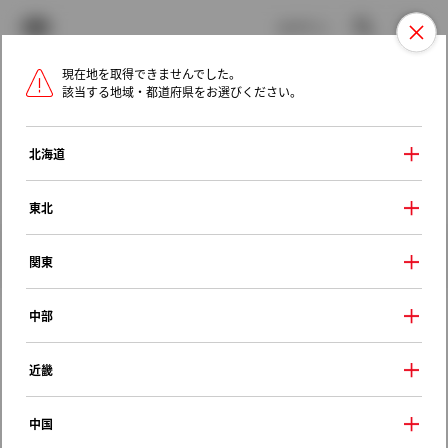
TOYOTA
検索
メニュ
ログイン
現在地を取得できませんでした。
ラインアップ
オーナーサポート
トピックス
該当する地域・都道府県をお選びください。
トヨタ認定中古車
メニュー
北海道
未設定
お気に入り
保存した見積り
閲覧履歴
東北
クルマ情報
関東
中部
トヨタ クラウンエステート
近畿
アスリートＥ
2001年（平成13年） 8月発売
中国