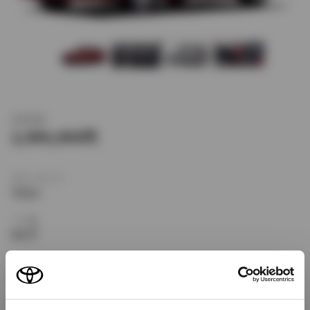
新車価格
2,990,000
ボディタイプ
ワゴン
ドア数
5ドア
乗車定員
5名
型式