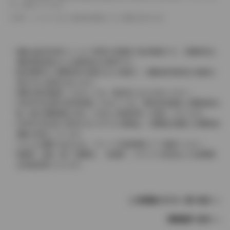
として表示しています。
革シートについては一部合皮を使用している場合があります。
価格は販売当時のメーカー希望小売価格で参考価格です。消費税率は
価格情報登録または更新時点の税率です。
販売期間中に消費税率が変更された車種で、消費税率変更前の価格が
表示される場合があります。
実際の販売価格につきましては、販売店におたずねください。
2004年4月以降の発売車種につきましては、車両本体価格と消費税相当
額（地方消費税額を含む）を含んだ総額表示（内税）となります。
2004年3月以前に発売されたモデルの価格は、消費税込価格と消費税抜
価格が混在しています。
どちらの価格であるかは、グレード詳細画面にてご確認ください。
保険料、税金（除く消費税）、登録料、リサイクル料金などの諸費用
は別途必要となります。
この車種のモデル一覧へ戻る
車種選択へ戻る