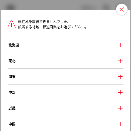
TOYOTA
検索
メニュ
ログイン
現在地を取得できませんでした。
ラインアップ
オーナーサポート
トピックス
該当する地域・都道府県をお選びください。
トヨタ認定中古車
メニュー
北海道
未設定
お気に入り
保存した見積り
閲覧履歴
東北
クルマ情報
関東
中部
トヨタ クラウンマジェスタ
近畿
Ｆタイプ
1995年（平成7年） 8月発売
中国