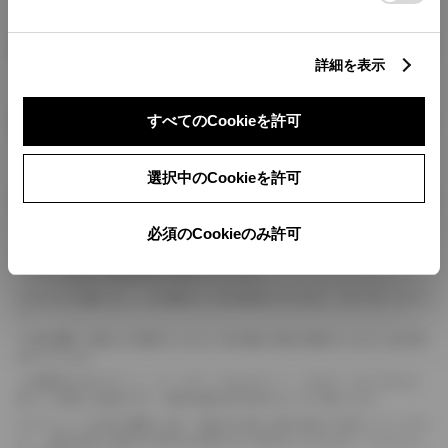
燃料・性能・詳細スペック
詳細を表示
装備・オプション
すべてのCookieを許可
選択中のCookieを許可
ボディカラー
必須のCookieのみ許可
車の種類、仕様により数値が複数ある場合とサスペンション形式などにより、ホイ
ールベースが左右で数値が異なる場合がございます。
エンジン仕様により、×2の表記がしてある場合がございます。（ロータリーエンジ
ン）
車の種類、仕様により燃料タンクが二つある場合と異なる燃料タンクが二つある場
合がございます。
燃費表示はWLTCモード、10・15モード又は10モード、JC08モードのいずれかに
基づいた試験上の数値であり、実際の数値は走行条件などにより異なります。
ドライバーが任意で駆動を２輪・４輪を切り替える事が出来る４WDを「パートタイ
ム」、車両の設定で常時又は可変又は切替えを行う事を主とするものを「フルタイム」