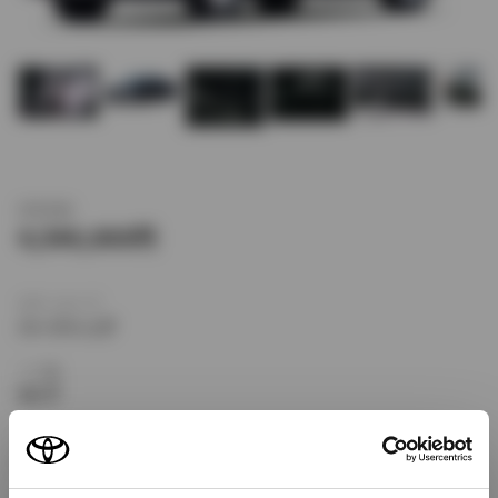
新車価格
4,540,000
ボディタイプ
ハードトップ
ドア数
4ドア
乗車定員
5名