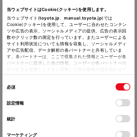
型式
E-UZS157
当ウェブサイトはCookie(クッキー)を使用します。
当ウェブサイト(
toyota.jp
、
manual.toyota.jp
)では
全長
×
全幅
×
全高
Cookie(クッキー)を使用して、ユーザーに合わせたコンテン
4900
×
1795
×
1430mm
ツや広告の表示、ソーシャルメディアの提供、広告の表示回
数やクリック数の測定を行っています。またユーザーによる
ホイールベース ※1
サイト利用状況についても情報を収集し、ソーシャルメディ
2780mm
アや広告配信、データ解析の各パートナーと共有していま
す。各パートナーは、ここで収集された情報とユーザーが各
トレッド前／後
パートナーに提供した他の情報、ユーザーが各パートナーの
1535/1515mm
サービスを使用したときに収集した他の情報を組み合わせて
使用することがあります。当ウェブサイトの使用を続行する
室内長
×
室内幅
×
室内高
同
とCookie(クッキー)に同意したこととなります。
2025
×
1510
×
1175mm
必須
意
の
「すべてのCookieを許可」をクリックすることで、お客様の
車両重量
選
デバイスにすべてのCookie(クッキー)が保存されることに同
1580kg
設定情報
択
意したことになります。Cookie(クッキー)のオプトアウト、
設定の変更、同意を撤回したりするにあたっては、当社の
統計
「
Cookie（クッキー）情報の取り扱いについて
」をご覧くだ
さい。
マーケティング