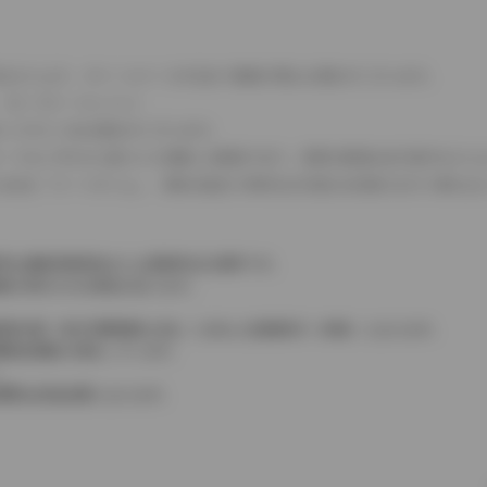
式などにより、ホイールベースが左右で数値が異なる場合がございます。
（ロータリーエンジン）
タンクが二つある場合がございます。
C08モードのいずれかに基づいた試験上の数値であり、実際の数値は走行条件などに
４WDを「パートタイム」、車両の設定で常時又は可変又は切替えを行う事を主
率は価格情報登録または更新時点の税率です。
格が表示される場合があります。
費税相当額（地方消費税額を含む）を含んだ総額表示（内税）となります。
消費税抜価格が混在しています。
。
費用は別途必要となります。