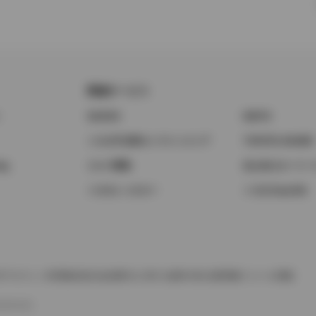
関連サービス
ト
GAZOO
KINTO
トヨタ中古車オンラインストア
TOYOTA SHARE
ng
クルマ買取
法人向けカーリー
トヨタレンタカー
トヨタのau/UQ
TAアカウント利用規約
反社会的勢力に対する基本方針
企業情報
リコール情報
SERVED.