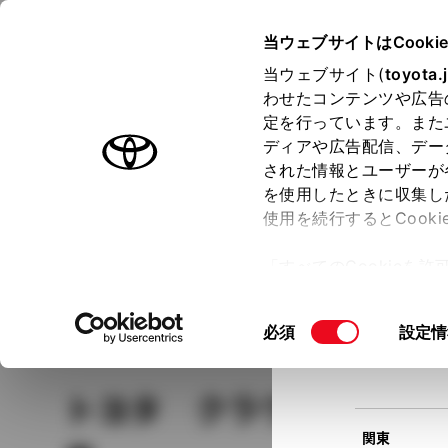
TOYOTA
当ウェブサイトはCooki
当ウェブサイト(
toyota.
わせたコンテンツや広告
ラインアップ
オーナーサポート
トピックス
定を行っています。また
現在
ディアや広告配信、デー
トヨタ認定中古車
該当
された情報とユーザーが
を使用したときに収集し
中古車を探す
トヨタ認定中古車の魅力
3つの買い方
使用を続行するとCook
北海道
「すべてのCookieを
ー)が保存されることに同
更、同意を撤回したりす
車種
の選択
同
必須
設定情
て
」をご覧ください。
東北
意
の
トヨタ クラウンマジ
選
択
関東