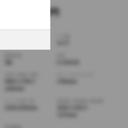
新車価格
5,320,000
ボディタイプ
ドア数
ハードトップ
4ドア
乗車定員
型式
5名
E-UZS151
全長
×
全幅
×
全高
ホイールベース ※1
4900
×
1795
×
2780mm
1420mm
トレッド前／後
室内長
×
室内幅
×
室内高
1535/1520mm
2025
×
1510
×
1175mm
車両重量