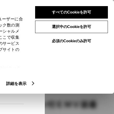
検索
メニュー
ログイン
すべてのCookieを許可
、ユーザーに合
ック数の測
選択中のCookieを許可
ーシャルメ
ここで収集
必須のCookieのみ許可
メニュー
のサービス
ブサイトの
域
未設定
ie(クッキ
、設定の変
扱いについ
クルマ情報
詳細を表示
ナビゲーション付ＥＭＶ装着