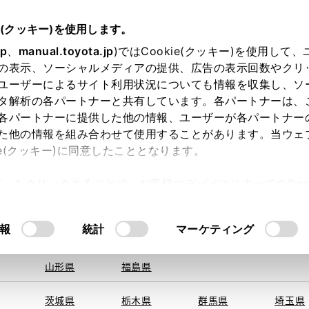
e(クッキー)を使用します。
jp
、
manual.toyota.jp
)ではCookie(クッキー)を使用して
の表示、ソーシャルメディアの提供、広告の表示回数やクリ
ユーザーによるサイト利用状況についても情報を収集し、ソ
地を取得できませんでした。
タ解析の各パートナーと共有しています。各パートナーは、
する地域・都道府県をお選びください。
各パートナーに提供した他の情報、ユーザーが各パートナー
た他の情報を組み合わせて使用することがあります。当ウェ
オンライン購入
お気に入り
保存した見積り
閲覧履歴
お住まいの地
ie(クッキー)に同意したこととなります。
旭川
釧路
札幌
帯広
許可」をクリックすることで、お客様のデバイスにすべてのCook
函館
北見
室蘭、苫小
意したことになります。Cookie(クッキー)のオプトアウト
牧、
ひだか
るにあたっては、当社の「
Cookie（クッキー）情報の取り
モデル・年式
・グレード
の選択
報
統計
マーケティング
青森県
岩手県
宮城県
秋田県
山形県
福島県
ェスタ
Ｃタイプ ＧＰＳボイス
茨城県
栃木県
群馬県
埼玉県