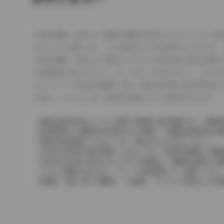
車の種類、仕様により数値が複数ある場合とサスペンション形
エンジン仕様により、×2の表記がしてある場合がございます。
車の種類、仕様により燃料タンクが二つある場合と異なる燃料
燃費表示はWLTCモード、10・15モード又は10モード、J
ドライバーが任意で駆動を２輪・４輪を切り替える事が出来る
革シートについては一部合皮を使用している場合があります。
価格は販売当時のメーカー希望小売価格で参考価格です。消費税
販売期間中に消費税率が変更された車種で、消費税率変更前の価
実際の販売価格につきましては、販売店におたずねください。
2004年4月以降の発売車種につきましては、車両本体価格と消
2004年3月以前に発売されたモデルの価格は、消費税込価格と
どちらの価格であるかは、グレード詳細画面にてご確認ください
保険料、税金（除く消費税）、登録料、リサイクル料金などの諸