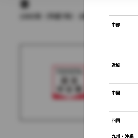
車
1995年（平成7年） 8月発売
中部
近畿
中国
四国
九州・沖縄