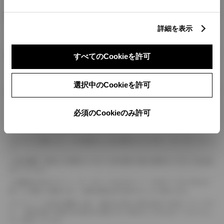
燃料・性能・詳細スペック
詳細を表示
装備・オプション
すべてのCookieを許可
選択中のCookieを許可
ボディカラー
必須のCookieのみ許可
車の種類、仕様により数値が複数ある場合とサスペンション形式などにより、ホイ
ールベースが左右で数値が異なる場合がございます。
エンジン仕様により、×2の表記がしてある場合がございます。（ロータリーエンジ
ン）
車の種類、仕様により燃料タンクが二つある場合と異なる燃料タンクが二つある場
合がございます。
燃費表示はWLTCモード、10・15モード又は10モード、JC08モードのいずれかに
基づいた試験上の数値であり、実際の数値は走行条件などにより異なります。
ドライバーが任意で駆動を２輪・４輪を切り替える事が出来る４WDを「パートタイ
ム」、車両の設定で常時又は可変又は切替えを行う事を主とするものを「フルタイム」
として表示しています。