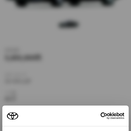
新車価格
5,850,000
ボディタイプ
ハードトップ
ドア数
4ドア
乗車定員
5名
型式