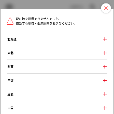
TOYOTA
検索
メニュ
ログイン
現在地を取得できませんでした。
ラインアップ
オーナーサポート
トピックス
該当する地域・都道府県をお選びください。
トヨタ認定中古車
メニュー
北海道
未設定
お気に入り
保存した見積り
閲覧履歴
東北
クルマ情報
関東
中部
トヨタ クラウンマジェスタ
近畿
Ｃタイプｉ－Ｆｏｕｒ
1998年（平成10年） 8月発売
中国