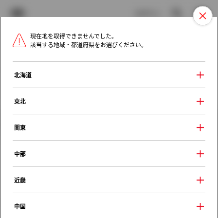
TOYOTA
検索
メニュ
ログイン
現在地を取得できませんでした。
ラインアップ
オーナーサポート
トピックス
該当する地域・都道府県をお選びください。
トヨタ認定中古車
メニュー
北海道
未設定
お気に入り
保存した見積り
閲覧履歴
東北
クルマ情報
関東
中部
トヨタ クラウンマジェスタ
近畿
４．０Ｃタイプ
2000年（平成12年） 8月発売
中国