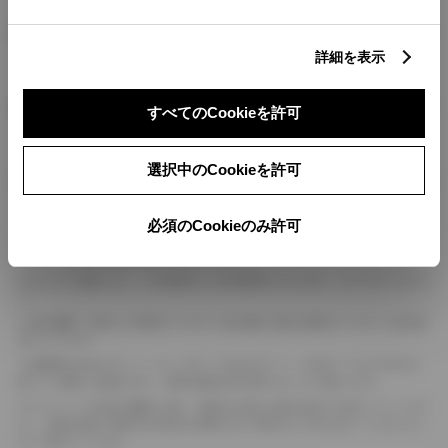
燃料・性能・詳細スペック
詳細を表示
装備・オプション
すべてのCookieを許可
選択中のCookieを許可
ボディカラー
必須のCookieのみ許可
車の種類、仕様により数値が複数ある場合とサスペンション形式などにより、ホイ
ールベースが左右で数値が異なる場合がございます。
エンジン仕様により、×2の表記がしてある場合がございます。（ロータリーエンジ
ン）
車の種類、仕様により燃料タンクが二つある場合と異なる燃料タンクが二つある場
合がございます。
燃費表示はWLTCモード、10・15モード又は10モード、JC08モードのいずれかに
基づいた試験上の数値であり、実際の数値は走行条件などにより異なります。
ドライバーが任意で駆動を２輪・４輪を切り替える事が出来る４WDを「パートタイ
ム」、車両の設定で常時又は可変又は切替えを行う事を主とするものを「フルタイム」
として表示しています。