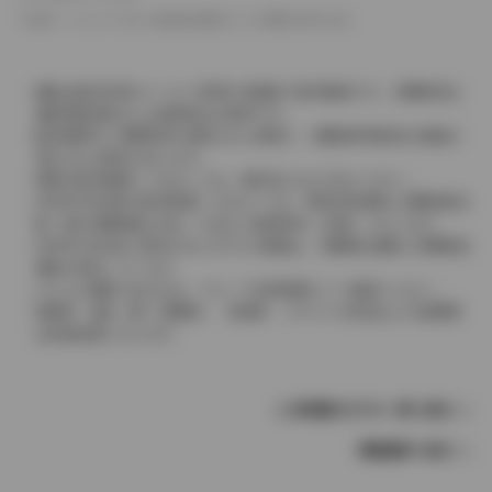
革シートについては一部合皮を使用している場合があります。
価格は販売当時のメーカー希望小売価格で参考価格です。消費税率は
価格情報登録または更新時点の税率です。
販売期間中に消費税率が変更された車種で、消費税率変更前の価格が
表示される場合があります。
実際の販売価格につきましては、販売店におたずねください。
2004年4月以降の発売車種につきましては、車両本体価格と消費税相当
額（地方消費税額を含む）を含んだ総額表示（内税）となります。
2004年3月以前に発売されたモデルの価格は、消費税込価格と消費税抜
価格が混在しています。
どちらの価格であるかは、グレード詳細画面にてご確認ください。
保険料、税金（除く消費税）、登録料、リサイクル料金などの諸費用
は別途必要となります。
この車種のモデル一覧へ戻る
車種選択へ戻る