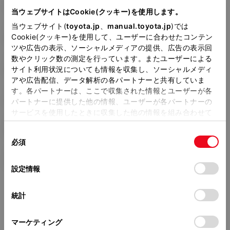
TA-UZS171
当ウェブサイトはCookie(クッキー)を使用します。
当ウェブサイト(
toyota.jp
、
manual.toyota.jp
)では
全長
×
全幅
×
全高
4900
×
1795
×
1455mm
Cookie(クッキー)を使用して、ユーザーに合わせたコンテン
ツや広告の表示、ソーシャルメディアの提供、広告の表示回
ホイールベース ※1
数やクリック数の測定を行っています。またユーザーによる
2800mm
サイト利用状況についても情報を収集し、ソーシャルメディ
アや広告配信、データ解析の各パートナーと共有していま
トレッド前／後
す。各パートナーは、ここで収集された情報とユーザーが各
1535/1520mm
パートナーに提供した他の情報、ユーザーが各パートナーの
サービスを使用したときに収集した他の情報を組み合わせて
室内長
×
室内幅
×
室内高
使用することがあります。当ウェブサイトの使用を続行する
2050
×
1530
×
1205mm
同
とCookie(クッキー)に同意したこととなります。
必須
意
車両重量
の
「すべてのCookieを許可」をクリックすることで、お客様の
1700kg
選
デバイスにすべてのCookie(クッキー)が保存されることに同
設定情報
択
意したことになります。Cookie(クッキー)のオプトアウト、
設定の変更、同意を撤回したりするにあたっては、当社の
統計
「
Cookie（クッキー）情報の取り扱いについて
」をご覧くだ
さい。
マーケティング