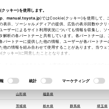
e(クッキー)を使用します。
jp
、
manual.toyota.jp
)ではCookie(クッキー)を使用して
の表示、ソーシャルメディアの提供、広告の表示回数やクリ
ユーザーによるサイト利用状況についても情報を収集し、ソ
地を取得できませんでした。
タ解析の各パートナーと共有しています。各パートナーは、
する地域・都道府県をお選びください。
各パートナーに提供した他の情報、ユーザーが各パートナー
た他の情報を組み合わせて使用することがあります。当ウェ
オンライン購入
お気に入り
保存した見積り
閲覧履歴
お住まいの地
ie(クッキー)に同意したこととなります。
旭川
釧路
札幌
帯広
許可」をクリックすることで、お客様のデバイスにすべてのCook
函館
北見
室蘭、苫小
意したことになります。Cookie(クッキー)のオプトアウト
牧、
ひだか
るにあたっては、当社の「
Cookie（クッキー）情報の取り
モデル・年式
・グレード
の選択
報
統計
マーケティング
青森県
岩手県
宮城県
秋田県
山形県
福島県
ェスタ
４．０Ｃタイプ
茨城県
栃木県
群馬県
埼玉県