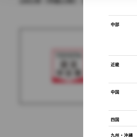
2001年（平成13年） 8月発売
中部
近畿
中国
四国
九州・沖縄