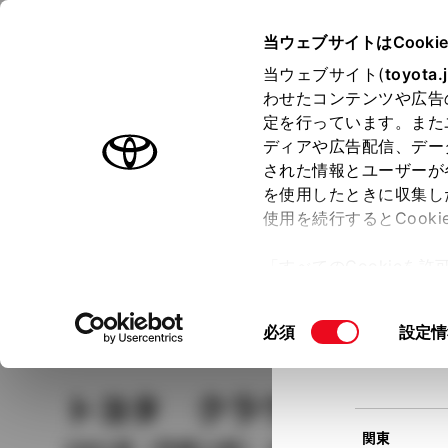
TOYOTA
当ウェブサイトはCooki
当ウェブサイト(
toyota.
わせたコンテンツや広告
ラインアップ
オーナーサポート
トピックス
定を行っています。また
現在
ディアや広告配信、デー
トヨタ認定中古車
該当
された情報とユーザーが
を使用したときに収集し
中古車を探す
トヨタ認定中古車の魅力
3つの買い方
使用を続行するとCook
北海道
「すべてのCookieを
ー)が保存されることに同
更、同意を撤回したりす
車種
の選択
同
必須
設定情
て
」をご覧ください。
東北
意
の
トヨタ クラウンマジ
選
択
関東