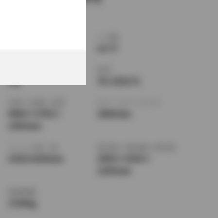
ボディタイプ
ドア数
セダン
4ドア
乗車定員
型式
5名
TA-UZS171
全長
×
全幅
×
全高
ホイールベース ※1
4900
×
1795
×
2800mm
1455mm
トレッド前／後
室内長
×
室内幅
×
室内高
1535/1520mm
2050
×
1530
×
1205mm
車両重量
1700kg