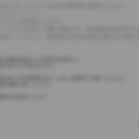
式などにより、ホイールベースが左右で数値が異なる場合がございます。
（ロータリーエンジン）
タンクが二つある場合がございます。
C08モードのいずれかに基づいた試験上の数値であり、実際の数値は走行条件などに
４WDを「パートタイム」、車両の設定で常時又は可変又は切替えを行う事を主
率は価格情報登録または更新時点の税率です。
格が表示される場合があります。
費税相当額（地方消費税額を含む）を含んだ総額表示（内税）となります。
消費税抜価格が混在しています。
。
費用は別途必要となります。