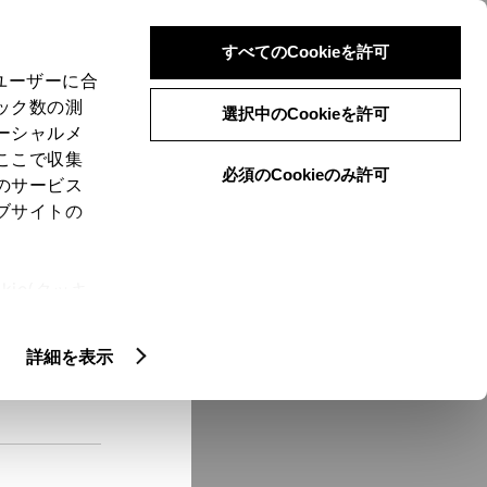
検索
メニュー
ログイン
すべてのCookieを許可
、ユーザーに合
ック数の測
選択中のCookieを許可
ーシャルメ
ここで収集
必須のCookieのみ許可
メニュー
のサービス
ブサイトの
域
未設定
ie(クッキ
、設定の変
扱いについ
クルマ情報
詳細を表示