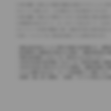
車の種類、仕様により数値が複数ある場合とサスペンション形
エンジン仕様により、×2の表記がしてある場合がございます。
車の種類、仕様により燃料タンクが二つある場合と異なる燃料
燃費表示はWLTCモード、10・15モード又は10モード、J
ドライバーが任意で駆動を２輪・４輪を切り替える事が出来る
革シートについては一部合皮を使用している場合があります。
価格は販売当時のメーカー希望小売価格で参考価格です。消費税
販売期間中に消費税率が変更された車種で、消費税率変更前の価
実際の販売価格につきましては、販売店におたずねください。
2004年4月以降の発売車種につきましては、車両本体価格と消
2004年3月以前に発売されたモデルの価格は、消費税込価格と
どちらの価格であるかは、グレード詳細画面にてご確認ください
保険料、税金（除く消費税）、登録料、リサイクル料金などの諸