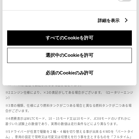
燃料・性能・詳細スペック
詳細を表示
装備・オプション
すべてのCookieを許可
選択中のCookieを許可
ボディカラー
必須のCookieのみ許可
車の種類、仕様により数値が複数ある場合とサスペンション形式などにより、ホイ
ールベースが左右で数値が異なる場合がございます。
エンジン仕様により、×2の表記がしてある場合がございます。（ロータリーエンジ
ン）
車の種類、仕様により燃料タンクが二つある場合と異なる燃料タンクが二つある場
合がございます。
燃費表示はWLTCモード、10・15モード又は10モード、JC08モードのいずれかに
基づいた試験上の数値であり、実際の数値は走行条件などにより異なります。
ドライバーが任意で駆動を２輪・４輪を切り替える事が出来る４WDを「パートタイ
ム」、車両の設定で常時又は可変又は切替えを行う事を主とするものを「フルタイム」