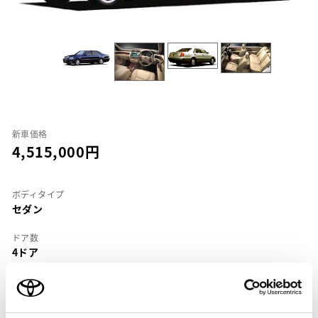
新車価格
4,515,000
ボディタイプ
セダン
ドア数
4ドア
乗車定員
5名