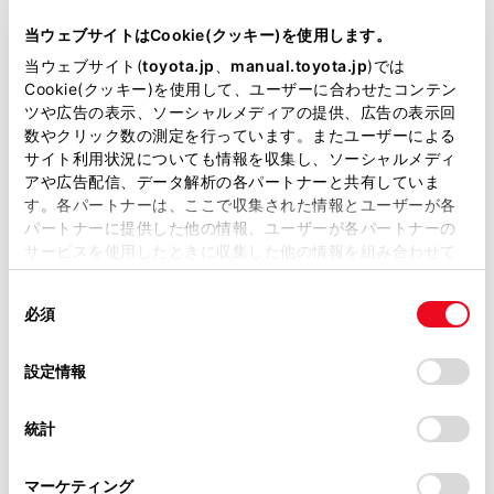
型式
TA-JZS177
当ウェブサイトはCookie(クッキー)を使用します。
当ウェブサイト(
toyota.jp
、
manual.toyota.jp
)では
全長
×
全幅
×
全高
Cookie(クッキー)を使用して、ユーザーに合わせたコンテン
4900
×
1795
×
1465mm
ツや広告の表示、ソーシャルメディアの提供、広告の表示回
数やクリック数の測定を行っています。またユーザーによる
ホイールベース ※1
サイト利用状況についても情報を収集し、ソーシャルメディ
2800mm
アや広告配信、データ解析の各パートナーと共有していま
す。各パートナーは、ここで収集された情報とユーザーが各
トレッド前／後
パートナーに提供した他の情報、ユーザーが各パートナーの
1535/1510mm
サービスを使用したときに収集した他の情報を組み合わせて
使用することがあります。当ウェブサイトの使用を続行する
室内長
×
室内幅
×
室内高
同
とCookie(クッキー)に同意したこととなります。
2050
×
1530
×
1205mm
必須
意
の
「すべてのCookieを許可」をクリックすることで、お客様の
車両重量
選
デバイスにすべてのCookie(クッキー)が保存されることに同
1660kg
設定情報
択
意したことになります。Cookie(クッキー)のオプトアウト、
設定の変更、同意を撤回したりするにあたっては、当社の
統計
「
Cookie（クッキー）情報の取り扱いについて
」をご覧くだ
さい。
マーケティング