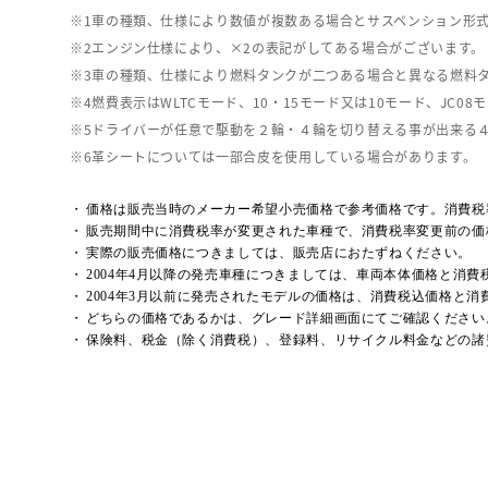
車の種類、仕様により数値が複数ある場合とサスペンション形
エンジン仕様により、×2の表記がしてある場合がございます。
車の種類、仕様により燃料タンクが二つある場合と異なる燃料
燃費表示はWLTCモード、10・15モード又は10モード、J
ドライバーが任意で駆動を２輪・４輪を切り替える事が出来る
革シートについては一部合皮を使用している場合があります。
価格は販売当時のメーカー希望小売価格で参考価格です。消費税
販売期間中に消費税率が変更された車種で、消費税率変更前の価
実際の販売価格につきましては、販売店におたずねください。
2004年4月以降の発売車種につきましては、車両本体価格と消
2004年3月以前に発売されたモデルの価格は、消費税込価格と
どちらの価格であるかは、グレード詳細画面にてご確認ください
保険料、税金（除く消費税）、登録料、リサイクル料金などの諸