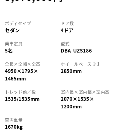
ボディタイプ
ドア数
セダン
4ドア
乗車定員
型式
5名
DBA-UZS186
全長
×
全幅
×
全高
ホイールベース ※1
4950
×
1795
×
2850mm
1465mm
トレッド前／後
室内長
×
室内幅
×
室内高
1535/1535mm
2070
×
1535
×
1200mm
車両重量
1670kg