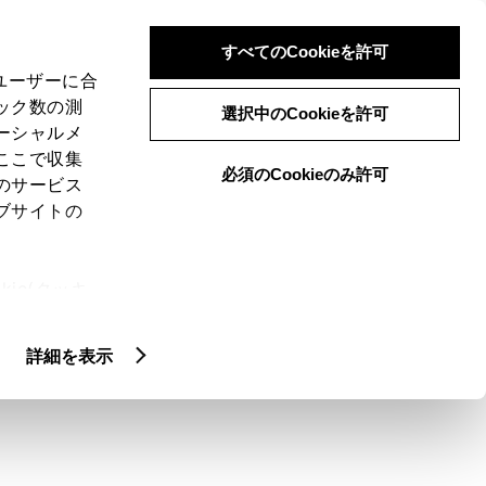
検索
メニュー
ログイン
すべてのCookieを許可
、ユーザーに合
ック数の測
選択中のCookieを許可
ーシャルメ
ここで収集
必須のCookieのみ許可
メニュー
のサービス
ブサイトの
域
未設定
ie(クッキ
、設定の変
扱いについ
クルマ情報
詳細を表示