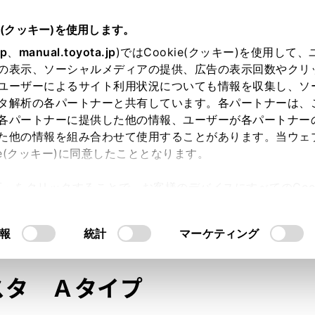
e(クッキー)を使用します。
jp
、
manual.toyota.jp
)ではCookie(クッキー)を使用して
の表示、ソーシャルメディアの提供、広告の表示回数やクリ
ユーザーによるサイト利用状況についても情報を収集し、ソ
タ解析の各パートナーと共有しています。各パートナーは、
各パートナーに提供した他の情報、ユーザーが各パートナー
た他の情報を組み合わせて使用することがあります。当ウェ
オンライン購入
お気に入り
保存した見積り
閲覧履歴
お住まいの地
ie(クッキー)に同意したこととなります。
許可」をクリックすることで、お客様のデバイスにすべてのCook
意したことになります。Cookie(クッキー)のオプトアウト
るにあたっては、当社の「
Cookie（クッキー）情報の取り
モデル・年式
・グレード
の選択
報
統計
マーケティング
ェスタ
Ａタイプ