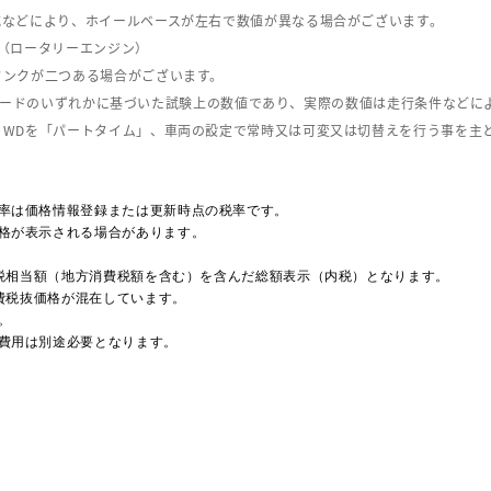
式などにより、ホイールベースが左右で数値が異なる場合がございます。
（ロータリーエンジン）
タンクが二つある場合がございます。
C08モードのいずれかに基づいた試験上の数値であり、実際の数値は走行条件などに
４WDを「パートタイム」、車両の設定で常時又は可変又は切替えを行う事を主
率は価格情報登録または更新時点の税率です。
格が表示される場合があります。
費税相当額（地方消費税額を含む）を含んだ総額表示（内税）となります。
消費税抜価格が混在しています。
。
費用は別途必要となります。