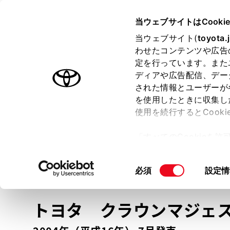
TOYOTA
当ウェブサイトはCooki
当ウェブサイト(
toyota.
わせたコンテンツや広告
ラインアップ
オーナーサポート
トピックス
定を行っています。また
ディアや広告配信、デー
トヨタ認定中古車
された情報とユーザーが
を使用したときに収集し
中古車を探す
トヨタ認定中古車の魅力
3つの買い方
使用を続行するとCook
「すべてのCookieを
ー)が保存されることに同
更、同意を撤回したりす
車種
の選択
同
必須
設定情
て
」をご覧ください。
意
の
トヨタ クラウンマジ
選
択