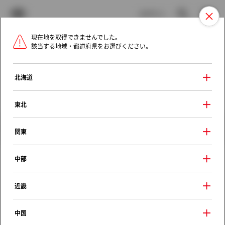
TOYOTA
検索
メニュ
ログイン
現在地を取得できませんでした。
ラインアップ
オーナーサポート
トピックス
該当する地域・都道府県をお選びください。
トヨタ認定中古車
メニュー
北海道
未設定
お気に入り
保存した見積り
閲覧履歴
東北
クルマ情報
関東
中部
トヨタ エスティマハイブリッド
近畿
Ｘ サイドリフトアップシート装着車
2014年（平成26年） 4月発売
中国