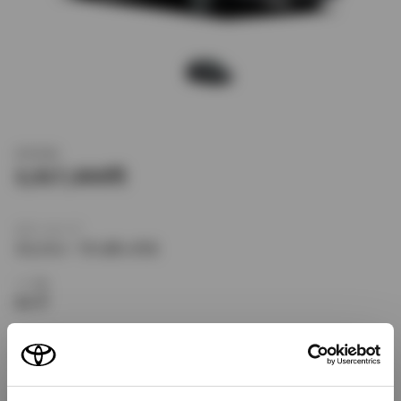
新車価格
3,917,000
ボディタイプ
ミニバン・ワンボックス
ドア数
5ドア
乗車定員
7名
型式