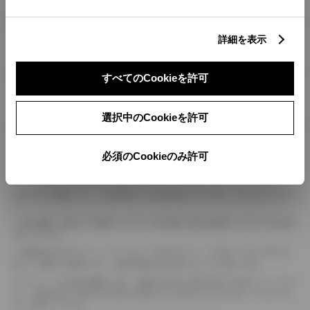
燃料・性能・詳細スペック
詳細を表示
装備・オプション
すべてのCookieを許可
選択中のCookieを許可
ボディカラー
必須のCookieのみ許可
車の種類、仕様により数値が複数ある場合とサスペンション形式などにより、ホイ
ールベースが左右で数値が異なる場合がございます。
エンジン仕様により、×2の表記がしてある場合がございます。（ロータリーエンジ
ン）
車の種類、仕様により燃料タンクが二つある場合と異なる燃料タンクが二つある場
合がございます。
燃費表示はWLTCモード、10・15モード又は10モード、JC08モードのいずれかに
基づいた試験上の数値であり、実際の数値は走行条件などにより異なります。
ドライバーが任意で駆動を２輪・４輪を切り替える事が出来る４WDを「パートタイ
ム」、車両の設定で常時又は可変又は切替えを行う事を主とするものを「フルタイム」
として表示しています。