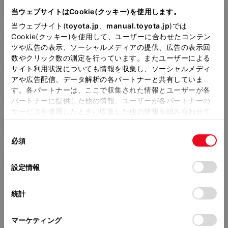
DAA-AHR20W
当ウェブサイトはCookie(クッキー)を使用します。
当ウェブサイト(
toyota.jp
、
manual.toyota.jp
)では
全長
×
全幅
×
全高
4800
×
1820
×
1760mm
Cookie(クッキー)を使用して、ユーザーに合わせたコンテン
ツや広告の表示、ソーシャルメディアの提供、広告の表示回
ホイールベース ※1
数やクリック数の測定を行っています。またユーザーによる
2950mm
サイト利用状況についても情報を収集し、ソーシャルメディ
アや広告配信、データ解析の各パートナーと共有していま
トレッド前／後
す。各パートナーは、ここで収集された情報とユーザーが各
1545/1550mm
パートナーに提供した他の情報、ユーザーが各パートナーの
サービスを使用したときに収集した他の情報を組み合わせて
室内長
×
室内幅
×
室内高
使用することがあります。当ウェブサイトの使用を続行する
3010
×
1580
×
1255mm
同
とCookie(クッキー)に同意したこととなります。
必須
意
車両重量
の
「すべてのCookieを許可」をクリックすることで、お客様の
2000kg
選
デバイスにすべてのCookie(クッキー)が保存されることに同
設定情報
択
意したことになります。Cookie(クッキー)のオプトアウト、
設定の変更、同意を撤回したりするにあたっては、当社の
統計
「
Cookie（クッキー）情報の取り扱いについて
」をご覧くだ
さい。
マーケティング