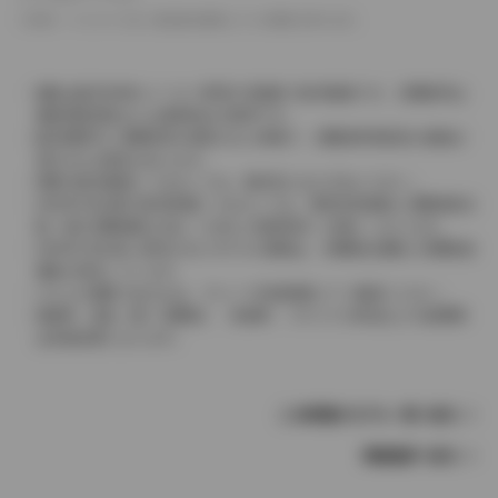
革シートについては一部合皮を使用している場合があります。
価格は販売当時のメーカー希望小売価格で参考価格です。消費税率は
価格情報登録または更新時点の税率です。
販売期間中に消費税率が変更された車種で、消費税率変更前の価格が
表示される場合があります。
実際の販売価格につきましては、販売店におたずねください。
2004年4月以降の発売車種につきましては、車両本体価格と消費税相当
額（地方消費税額を含む）を含んだ総額表示（内税）となります。
2004年3月以前に発売されたモデルの価格は、消費税込価格と消費税抜
価格が混在しています。
どちらの価格であるかは、グレード詳細画面にてご確認ください。
保険料、税金（除く消費税）、登録料、リサイクル料金などの諸費用
は別途必要となります。
この車種のモデル一覧へ戻る
車種選択へ戻る