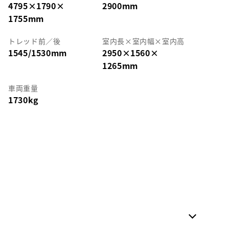
4795
×
1790
×
2900mm
1755mm
トレッド前／後
室内長
×
室内幅
×
室内高
1545/1530mm
2950
×
1560
×
1265mm
車両重量
1730kg