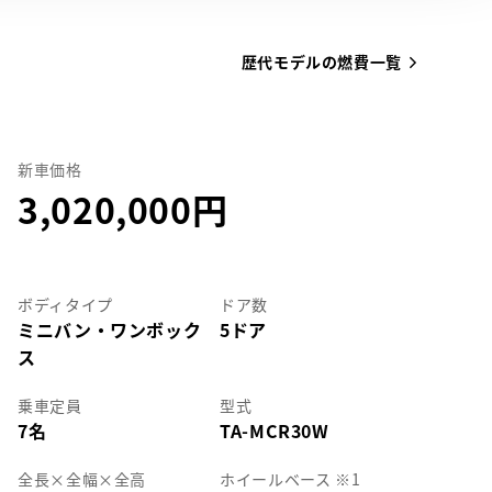
歴代モデルの燃費一覧
新車価格
3,020,000
ボディタイプ
ドア数
ミニバン・ワンボック
5ドア
ス
乗車定員
型式
7名
TA-MCR30W
全長
×
全幅
×
全高
ホイールベース ※1