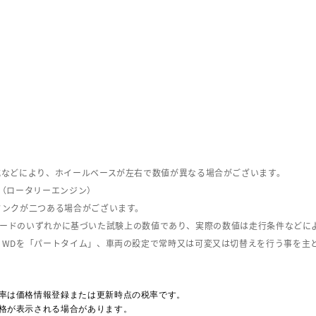
式などにより、ホイールベースが左右で数値が異なる場合がございます。
（ロータリーエンジン）
タンクが二つある場合がございます。
C08モードのいずれかに基づいた試験上の数値であり、実際の数値は走行条件などに
４WDを「パートタイム」、車両の設定で常時又は可変又は切替えを行う事を主
率は価格情報登録または更新時点の税率です。
格が表示される場合があります。