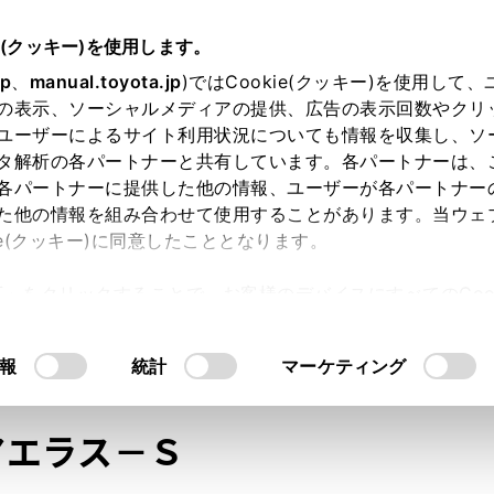
e(クッキー)を使用します。
jp
、
manual.toyota.jp
)ではCookie(クッキー)を使用して
の表示、ソーシャルメディアの提供、広告の表示回数やクリ
ユーザーによるサイト利用状況についても情報を収集し、ソ
タ解析の各パートナーと共有しています。各パートナーは、
各パートナーに提供した他の情報、ユーザーが各パートナー
た他の情報を組み合わせて使用することがあります。当ウェ
オンライン購入
お気に入り
保存した見積り
閲覧履歴
お住まいの地
ie(クッキー)に同意したこととなります。
許可」をクリックすることで、お客様のデバイスにすべてのCook
意したことになります。Cookie(クッキー)のオプトアウト
るにあたっては、当社の「
Cookie（クッキー）情報の取り
モデル・年式
・グレード
の選択
報
統計
マーケティング
アエラス－Ｓ