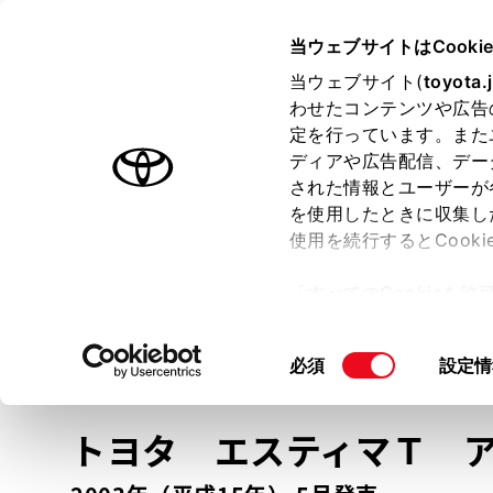
TOYOTA
当ウェブサイトはCooki
当ウェブサイト(
toyota.
わせたコンテンツや広告
ラインアップ
オーナーサポート
トピックス
定を行っています。また
ディアや広告配信、デー
トヨタ認定中古車
された情報とユーザーが
を使用したときに収集し
中古車を探す
トヨタ認定中古車の魅力
3つの買い方
使用を続行するとCook
「すべてのCookieを
ー)が保存されることに同
更、同意を撤回したりす
車種
の選択
同
必須
設定情
て
」をご覧ください。
意
の
トヨタ エスティマＴ
選
択