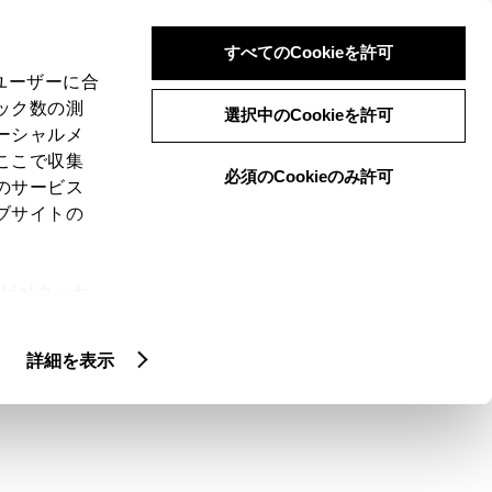
検索
メニュー
ログイン
すべてのCookieを許可
、ユーザーに合
ック数の測
選択中のCookieを許可
ーシャルメ
ここで収集
必須のCookieのみ許可
メニュー
のサービス
ブサイトの
域
未設定
ie(クッキ
、設定の変
扱いについ
クルマ情報
詳細を表示