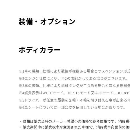
装備・オプション
ボディカラー
車の種類、仕様により数値が複数ある場合とサスペンション形
エンジン仕様により、×2の表記がしてある場合がございます。
車の種類、仕様により燃料タンクが二つある場合と異なる燃料
燃費表示はWLTCモード、10・15モード又は10モード、J
ドライバーが任意で駆動を２輪・４輪を切り替える事が出来る
革シートについては一部合皮を使用している場合があります。
価格は販売当時のメーカー希望小売価格で参考価格です。消費税
販売期間中に消費税率が変更された車種で、消費税率変更前の価