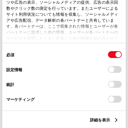
トレッド前／後
ツや広告の表示、ソーシャルメディアの提供、広告の表示回
1545/1530mm
数やクリック数の測定を行っています。またユーザーによる
サイト利用状況についても情報を収集し、ソーシャルメディ
室内長
×
室内幅
×
室内高
アや広告配信、データ解析の各パートナーと共有していま
2950
×
1560
×
1265mm
す。各パートナーは、ここで収集された情報とユーザーが各
パートナーに提供した他の情報、ユーザーが各パートナーの
車両重量
サービスを使用したときに収集した他の情報を組み合わせて
1630kg
使用することがあります。当ウェブサイトの使用を続行する
同
とCookie(クッキー)に同意したこととなります。
必須
意
の
「すべてのCookieを許可」をクリックすることで、お客様の
選
デバイスにすべてのCookie(クッキー)が保存されることに同
設定情報
択
意したことになります。Cookie(クッキー)のオプトアウト、
設定の変更、同意を撤回したりするにあたっては、当社の
統計
「
Cookie（クッキー）情報の取り扱いについて
」をご覧くだ
燃料・性能・詳細スペック
さい。
マーケティング
装備・オプション
詳細を表示