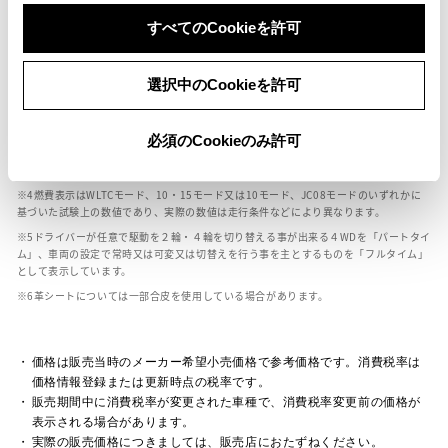
ボディカラー
すべてのCookieを許可
車の種類、仕様により数値が複数ある場合とサスペンション形式などにより、ホイ
選択中のCookieを許可
ールベースが左右で数値が異なる場合がございます。
エンジン仕様により、×2の表記がしてある場合がございます。（ロータリーエンジ
ン）
必須のCookieのみ許可
車の種類、仕様により燃料タンクが二つある場合と異なる燃料タンクが二つある場
合がございます。
燃費表示はWLTCモード、10・15モード又は10モード、JC08モードのいずれかに
基づいた試験上の数値であり、実際の数値は走行条件などにより異なります。
ドライバーが任意で駆動を２輪・４輪を切り替える事が出来る４WDを「パートタイ
ム」、車両の設定で常時又は可変又は切替えを行う事を主とするものを「フルタイム」
として表示しています。
革シートについては一部合皮を使用している場合があります。
価格は販売当時のメーカー希望小売価格で参考価格です。消費税率は
価格情報登録または更新時点の税率です。
販売期間中に消費税率が変更された車種で、消費税率変更前の価格が
表示される場合があります。
実際の販売価格につきましては、販売店におたずねください。