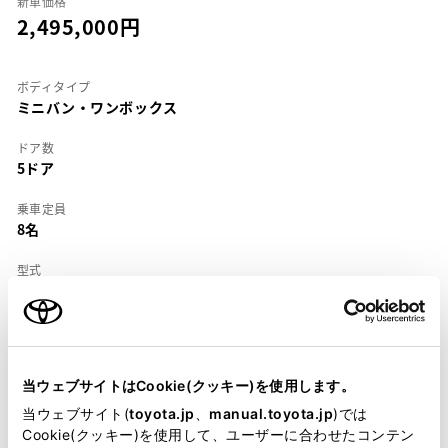
新車価格
2,495,000
ボディタイプ
ミニバン・ワンボックス
ドア数
5ドア
乗車定員
8名
型式
UA-ACR30W
全長
×
全幅
×
全高
4780
×
1790
×
1770mm
当ウェブサイトはCookie(クッキー)を使用します。
ホイールベース ※1
2900mm
当ウェブサイト(
toyota.jp
、
manual.toyota.jp
)では
Cookie(クッキー)を使用して、ユーザーに合わせたコンテン