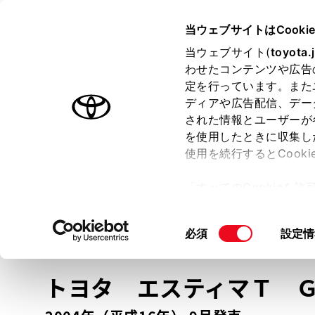
TOYOTA
当ウェブサイトはCooki
当ウェブサイト(
toyota.
わせたコンテンツや広告
ラインアップ
オーナーサポート
トピックス
定を行っています。また
ディアや広告配信、デー
トヨタ認定中古車
された情報とユーザーが
を使用したときに収集し
中古車を探す
トヨタ認定中古車の魅力
3つの買い方
使用を続行するとCook
「すべてのCookieを
ー)が保存されることに同
更、同意を撤回したりす
車種
の選択
同
必須
設定情
て
」をご覧ください。
意
の
トヨタ エスティマＴ
選
択