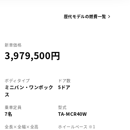
歴代モデルの燃費一覧
新車価格
3,979,500
ボディタイプ
ドア数
ミニバン・ワンボック
5ドア
ス
乗車定員
型式
7名
TA-MCR40W
全長
×
全幅
×
全高
ホイールベース ※1