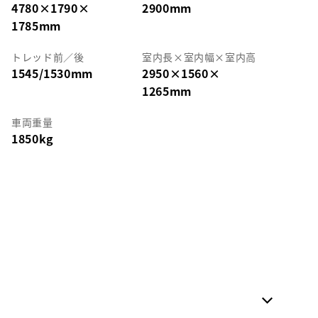
4780
×
1790
×
2900mm
1785mm
トレッド前／後
室内長
×
室内幅
×
室内高
1545/1530mm
2950
×
1560
×
1265mm
車両重量
1850kg