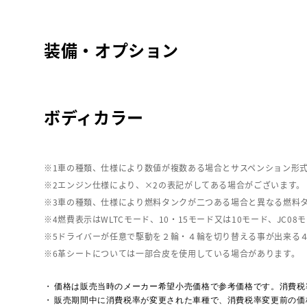
装備・オプション
ボディカラー
車の種類、仕様により数値が複数ある場合とサスペンション形
エンジン仕様により、×2の表記がしてある場合がございます。
車の種類、仕様により燃料タンクが二つある場合と異なる燃料
燃費表示はWLTCモード、10・15モード又は10モード、J
ドライバーが任意で駆動を２輪・４輪を切り替える事が出来る
革シートについては一部合皮を使用している場合があります。
価格は販売当時のメーカー希望小売価格で参考価格です。消費税
販売期間中に消費税率が変更された車種で、消費税率変更前の価