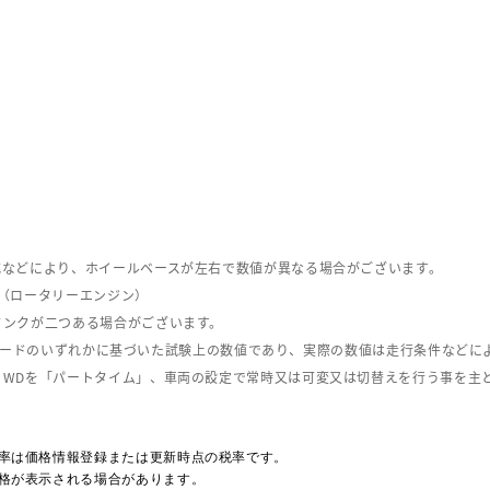
式などにより、ホイールベースが左右で数値が異なる場合がございます。
（ロータリーエンジン）
タンクが二つある場合がございます。
C08モードのいずれかに基づいた試験上の数値であり、実際の数値は走行条件などに
４WDを「パートタイム」、車両の設定で常時又は可変又は切替えを行う事を主
率は価格情報登録または更新時点の税率です。
格が表示される場合があります。