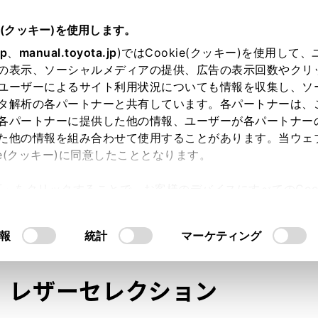
e(クッキー)を使用します。
jp
、
manual.toyota.jp
)ではCookie(クッキー)を使用して
の表示、ソーシャルメディアの提供、広告の表示回数やクリ
ユーザーによるサイト利用状況についても情報を収集し、ソ
タ解析の各パートナーと共有しています。各パートナーは、
各パートナーに提供した他の情報、ユーザーが各パートナー
た他の情報を組み合わせて使用することがあります。当ウェ
オンライン購入
お気に入り
保存した見積り
閲覧履歴
お住まいの地
ie(クッキー)に同意したこととなります。
許可」をクリックすることで、お客様のデバイスにすべてのCook
意したことになります。Cookie(クッキー)のオプトアウト
るにあたっては、当社の「
Cookie（クッキー）情報の取り
モデル・年式
・グレード
の選択
報
統計
マーケティング
Ｇ レザーセレクション