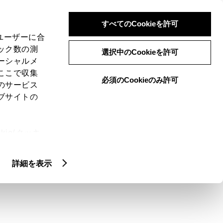
検索
メニュー
ログイン
すべてのCookieを許可
、ユーザーに合
ック数の測
選択中のCookieを許可
ーシャルメ
ここで収集
必須のCookieのみ許可
メニュー
のサービス
ブサイトの
域
未設定
ie(クッキ
、設定の変
扱いについ
クルマ情報
詳細を表示