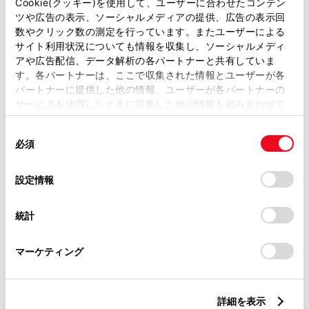
Cookie(クッキー)を使用して、ユーザーに合わせたコンテン
ツや広告の表示、ソーシャルメディアの提供、広告の表示回
トレッド前／後
数やクリック数の測定を行っています。またユーザーによる
1550/1540mm
サイト利用状況についても情報を収集し、ソーシャルメディ
アや広告配信、データ解析の各パートナーと共有していま
室内長
×
室内幅
×
室内高
す。各パートナーは、ここで収集された情報とユーザーが各
2890
×
1640
×
1365mm
パートナーに提供した他の情報、ユーザーが各パートナーの
サービスを使用したときに収集した他の情報を組み合わせて
車両重量
使用することがあります。当ウェブサイトの使用を続行する
2110kg
同
とCookie(クッキー)に同意したこととなります。
必須
意
の
「すべてのCookieを許可」をクリックすることで、お客様の
選
デバイスにすべてのCookie(クッキー)が保存されることに同
設定情報
択
意したことになります。Cookie(クッキー)のオプトアウト、
設定の変更、同意を撤回したりするにあたっては、当社の
統計
「
Cookie（クッキー）情報の取り扱いについて
」をご覧くだ
さい。
燃料・性能・詳細スペック
マーケティング
装備・オプション
詳細を表示