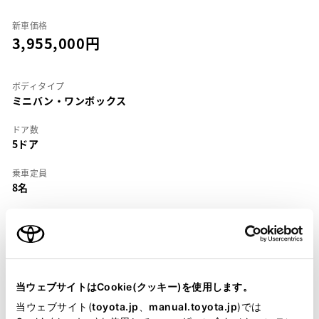
新車価格
3,955,000
ボディタイプ
ミニバン・ワンボックス
ドア数
5ドア
乗車定員
8名
型式
GF-VCH16W
全長
×
全幅
×
全高
4790
×
1800
×
1995mm
当ウェブサイトはCookie(クッキー)を使用します。
ホイールベース ※1
当ウェブサイト(
toyota.jp
、
manual.toyota.jp
)では
2985mm