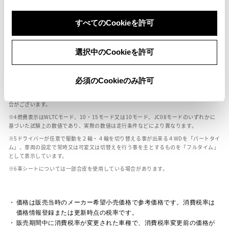
ボディカラー
すべてのCookieを許可
選択中のCookieを許可
車の種類、仕様により数値が複数ある場合とサスペンション形式などにより、ホイ
ールベースが左右で数値が異なる場合がございます。
エンジン仕様により、×2の表記がしてある場合がございます。（ロータリーエンジ
必須のCookieのみ許可
ン）
車の種類、仕様により燃料タンクが二つある場合と異なる燃料タンクが二つある場
合がございます。
燃費表示はWLTCモード、10・15モード又は10モード、JC08モードのいずれかに
基づいた試験上の数値であり、実際の数値は走行条件などにより異なります。
ドライバーが任意で駆動を２輪・４輪を切り替える事が出来る４WDを「パートタイ
ム」、車両の設定で常時又は可変又は切替えを行う事を主とするものを「フルタイム」
として表示しています。
革シートについては一部合皮を使用している場合があります。
価格は販売当時のメーカー希望小売価格で参考価格です。消費税率は
価格情報登録または更新時点の税率です。
販売期間中に消費税率が変更された車種で、消費税率変更前の価格が