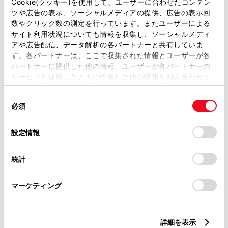
Cookie(クッキー)を使用して、ユーザーに合わせたコンテン
ツや広告の表示、ソーシャルメディアの提供、広告の表示回
トレッド前／後
数やクリック数の測定を行っています。またユーザーによる
1560/1540mm
サイト利用状況についても情報を収集し、ソーシャルメディ
アや広告配信、データ解析の各パートナーと共有していま
室内長
×
室内幅
×
室内高
す。各パートナーは、ここで収集された情報とユーザーが各
2890
×
1640
×
1365mm
パートナーに提供した他の情報、ユーザーが各パートナーの
サービスを使用したときに収集した他の情報を組み合わせて
車両重量
使用することがあります。当ウェブサイトの使用を続行する
2000kg
同
とCookie(クッキー)に同意したこととなります。
必須
意
の
「すべてのCookieを許可」をクリックすることで、お客様の
選
デバイスにすべてのCookie(クッキー)が保存されることに同
設定情報
択
意したことになります。Cookie(クッキー)のオプトアウト、
設定の変更、同意を撤回したりするにあたっては、当社の
統計
「
Cookie（クッキー）情報の取り扱いについて
」をご覧くだ
さい。
燃料・性能・詳細スペック
マーケティング
装備・オプション
詳細を表示