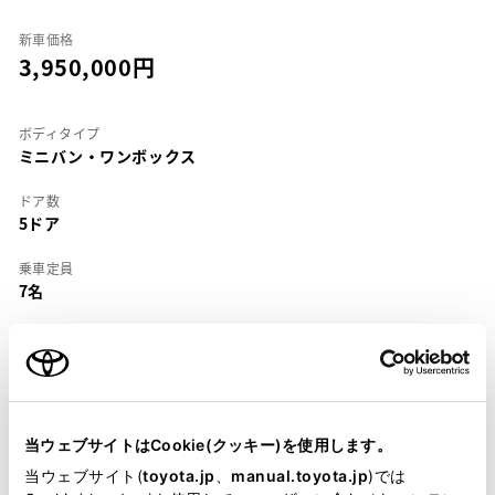
新車価格
3,950,000
ボディタイプ
ミニバン・ワンボックス
ドア数
5ドア
乗車定員
7名
型式
GF-VCH10W
全長
×
全幅
×
全高
4790
×
1800
×
1965mm
当ウェブサイトはCookie(クッキー)を使用します。
ホイールベース ※1
当ウェブサイト(
toyota.jp
、
manual.toyota.jp
)では
2985mm