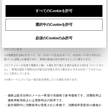
ボディカラー
すべてのCookieを許可
選択中のCookieを許可
車の種類、仕様により数値が複数ある場合とサスペンション形式などにより、ホイ
ールベースが左右で数値が異なる場合がございます。
エンジン仕様により、×2の表記がしてある場合がございます。（ロータリーエンジ
必須のCookieのみ許可
ン）
車の種類、仕様により燃料タンクが二つある場合と異なる燃料タンクが二つある場
合がございます。
燃費表示はWLTCモード、10・15モード又は10モード、JC08モードのいずれかに
基づいた試験上の数値であり、実際の数値は走行条件などにより異なります。
ドライバーが任意で駆動を２輪・４輪を切り替える事が出来る４WDを「パートタイ
ム」、車両の設定で常時又は可変又は切替えを行う事を主とするものを「フルタイム」
として表示しています。
革シートについては一部合皮を使用している場合があります。
価格は販売当時のメーカー希望小売価格で参考価格です。消費税率は
価格情報登録または更新時点の税率です。
販売期間中に消費税率が変更された車種で、消費税率変更前の価格が