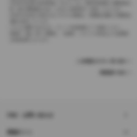
2004年4月以降の発売車種につきましては、車両本体価格と消費税相当
額（地方消費税額を含む）を含んだ総額表示（内税）となります。
2004年3月以前に発売されたモデルの価格は、消費税込価格と消費税抜
価格が混在しています。
どちらの価格であるかは、グレード詳細画面にてご確認ください。
保険料、税金（除く消費税）、登録料、リサイクル料金などの諸費用
は別途必要となります。
この車種のモデル一覧へ戻る
車種選択へ戻る
FAQ・お問い合わせ
関連サイト