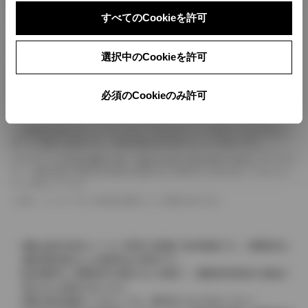
ボディカラー
すべてのCookieを許可
車の種類、仕様により数値が複数ある場合とサスペンション形式などにより、ホイ
選択中のCookieを許可
ールベースが左右で数値が異なる場合がございます。
エンジン仕様により、×2の表記がしてある場合がございます。（ロータリーエンジ
ン）
必須のCookieのみ許可
車の種類、仕様により燃料タンクが二つある場合と異なる燃料タンクが二つある場
合がございます。
燃費表示はWLTCモード、10・15モード又は10モード、JC08モードのいずれかに
基づいた試験上の数値であり、実際の数値は走行条件などにより異なります。
ドライバーが任意で駆動を２輪・４輪を切り替える事が出来る４WDを「パートタイ
ム」、車両の設定で常時又は可変又は切替えを行う事を主とするものを「フルタイム」
として表示しています。
革シートについては一部合皮を使用している場合があります。
価格は販売当時のメーカー希望小売価格で参考価格です。消費税率は
価格情報登録または更新時点の税率です。
販売期間中に消費税率が変更された車種で、消費税率変更前の価格が
表示される場合があります。
実際の販売価格につきましては、販売店におたずねください。