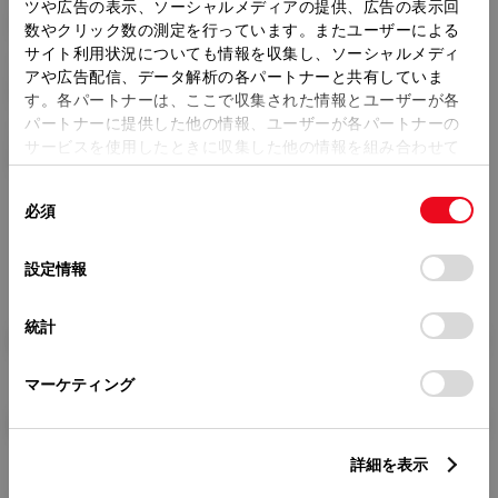
トレッド前／後
ツや広告の表示、ソーシャルメディアの提供、広告の表示回
1550/1540mm
数やクリック数の測定を行っています。またユーザーによる
サイト利用状況についても情報を収集し、ソーシャルメディ
室内長
×
室内幅
×
室内高
アや広告配信、データ解析の各パートナーと共有していま
2890
×
1640
×
1365mm
す。各パートナーは、ここで収集された情報とユーザーが各
パートナーに提供した他の情報、ユーザーが各パートナーの
車両重量
サービスを使用したときに収集した他の情報を組み合わせて
2110kg
使用することがあります。当ウェブサイトの使用を続行する
同
とCookie(クッキー)に同意したこととなります。
必須
意
の
「すべてのCookieを許可」をクリックすることで、お客様の
選
デバイスにすべてのCookie(クッキー)が保存されることに同
設定情報
択
意したことになります。Cookie(クッキー)のオプトアウト、
設定の変更、同意を撤回したりするにあたっては、当社の
統計
「
Cookie（クッキー）情報の取り扱いについて
」をご覧くだ
燃料・性能・詳細スペック
さい。
マーケティング
装備・オプション
詳細を表示