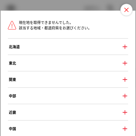
TOYOTA
検索
メニュ
ログイン
現在地を取得できませんでした。
ラインアップ
オーナーサポート
トピックス
該当する地域・都道府県をお選びください。
トヨタ認定中古車
メニュー
北海道
未設定
お気に入り
保存した見積り
閲覧履歴
東北
クルマ情報
関東
中部
トヨタ グランドハイエース
近畿
Ｇ Ｘエディション
2000年（平成12年） 4月発売
中国