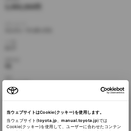
3,490,000
ボディタイプ
ミニバン・ワンボックス
ドア数
5ドア
乗車定員
8名
型式
GF-VCH16W
全長
×
全幅
×
全高
4790
×
1800
×
1995mm
当ウェブサイトはCookie(クッキー)を使用します。
ホイールベース ※1
2985mm
当ウェブサイト(
toyota.jp
、
manual.toyota.jp
)では
Cookie(クッキー)を使用して、ユーザーに合わせたコンテン