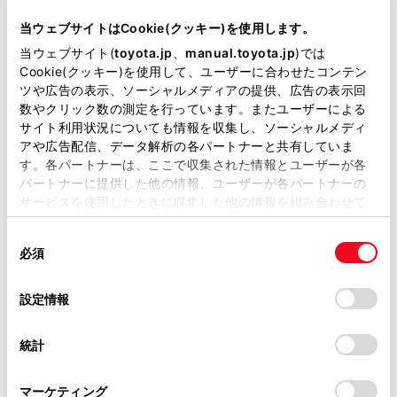
型式
DAA-MHU38W
当ウェブサイトはCookie(クッキー)を使用します。
当ウェブサイト(
toyota.jp
、
manual.toyota.jp
)では
全長
×
全幅
×
全高
Cookie(クッキー)を使用して、ユーザーに合わせたコンテン
4755
×
1845
×
1690mm
ツや広告の表示、ソーシャルメディアの提供、広告の表示回
数やクリック数の測定を行っています。またユーザーによる
ホイールベース ※1
サイト利用状況についても情報を収集し、ソーシャルメディ
2715mm
アや広告配信、データ解析の各パートナーと共有していま
す。各パートナーは、ここで収集された情報とユーザーが各
トレッド前／後
パートナーに提供した他の情報、ユーザーが各パートナーの
1575/1550mm
サービスを使用したときに収集した他の情報を組み合わせて
使用することがあります。当ウェブサイトの使用を続行する
室内長
×
室内幅
×
室内高
同
とCookie(クッキー)に同意したこととなります。
1990
×
1500
×
1210mm
必須
意
の
「すべてのCookieを許可」をクリックすることで、お客様の
車両重量
選
デバイスにすべてのCookie(クッキー)が保存されることに同
1930kg
設定情報
択
意したことになります。Cookie(クッキー)のオプトアウト、
設定の変更、同意を撤回したりするにあたっては、当社の
統計
「
Cookie（クッキー）情報の取り扱いについて
」をご覧くだ
さい。
マーケティング