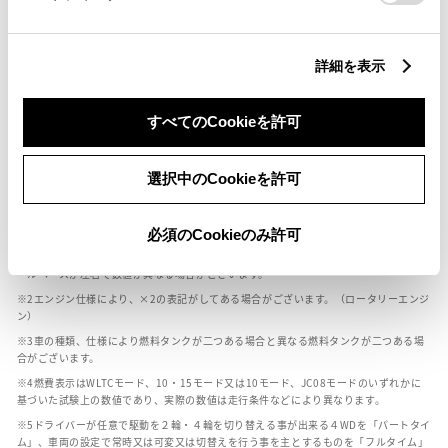
燃料・性能・詳細スペック
詳細を表示
装備・オプション
すべてのCookieを許可
選択中のCookieを許可
ボディカラー
必須のCookieのみ許可
車の種類、仕様により数値が複数ある場合とサスペンション形式などにより、ホイ
ールベースが左右で数値が異なる場合がございます。
エンジン仕様により、×2の表記がしてある場合がございます。（ロータリーエンジ
ン）
車の種類、仕様により燃料タンクが二つある場合と異なる燃料タンクが二つある場
合がございます。
燃費表示はWLTCモード、10・15モード又は10モード、JC08モードのいずれかに
基づいた試験上の数値であり、実際の数値は走行条件などにより異なります。
ドライバーが任意で駆動を２輪・４輪を切り替える事が出来る４WDを「パートタイ
ム」、車両の設定で常時又は可変又は切替えを行う事を主とするものを「フルタイム」