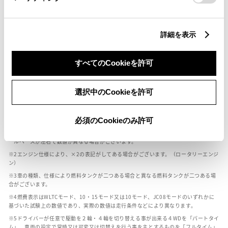
燃料・性能・詳細スペック
詳細を表示
すべてのCookieを許可
装備・オプション
選択中のCookieを許可
ボディカラー
必須のCookieのみ許可
車の種類、仕様により数値が複数ある場合とサスペンション形式などにより、ホイ
ールベースが左右で数値が異なる場合がございます。
エンジン仕様により、×2の表記がしてある場合がございます。（ロータリーエンジ
ン）
車の種類、仕様により燃料タンクが二つある場合と異なる燃料タンクが二つある場
合がございます。
燃費表示はWLTCモード、10・15モード又は10モード、JC08モードのいずれかに
基づいた試験上の数値であり、実際の数値は走行条件などにより異なります。
ドライバーが任意で駆動を２輪・４輪を切り替える事が出来る４WDを「パートタイ
ム」、車両の設定で常時又は可変又は切替えを行う事を主とするものを「フルタイム」