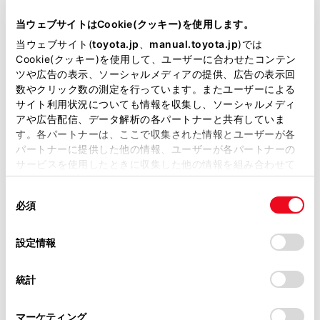
型式
GH-RZN185W
当ウェブサイトはCookie(クッキー)を使用します。
当ウェブサイト(
toyota.jp
、
manual.toyota.jp
)では
全長
×
全幅
×
全高
Cookie(クッキー)を使用して、ユーザーに合わせたコンテン
4840
×
1800
×
1770mm
ツや広告の表示、ソーシャルメディアの提供、広告の表示回
数やクリック数の測定を行っています。またユーザーによる
ホイールベース ※1
サイト利用状況についても情報を収集し、ソーシャルメディ
2675mm
アや広告配信、データ解析の各パートナーと共有していま
す。各パートナーは、ここで収集された情報とユーザーが各
トレッド前／後
パートナーに提供した他の情報、ユーザーが各パートナーの
1505/1495mm
サービスを使用したときに収集した他の情報を組み合わせて
使用することがあります。当ウェブサイトの使用を続行する
室内長
×
室内幅
×
室内高
同
とCookie(クッキー)に同意したこととなります。
1850
×
1395
×
1165mm
必須
意
の
「すべてのCookieを許可」をクリックすることで、お客様の
車両重量
選
デバイスにすべてのCookie(クッキー)が保存されることに同
1760kg
設定情報
択
意したことになります。Cookie(クッキー)のオプトアウト、
設定の変更、同意を撤回したりするにあたっては、当社の
統計
「
Cookie（クッキー）情報の取り扱いについて
」をご覧くだ
さい。
マーケティング