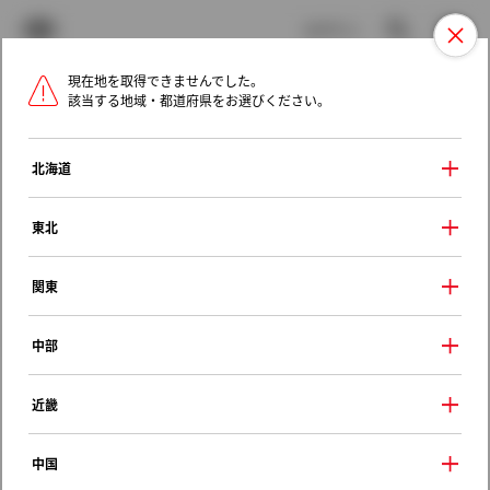
TOYOTA
検索
メニュ
ログイン
現在地を取得できませんでした。
ラインアップ
オーナーサポート
トピックス
該当する地域・都道府県をお選びください。
トヨタ認定中古車
メニュー
北海道
未設定
お気に入り
保存した見積り
閲覧履歴
東北
関東
トヨタの車種情報：歴代のモデル別燃費情
報
中部
イプサムの燃費情報
近畿
2001年（平成13年） 5月 ～
中国
2009年（平成21年） 12月