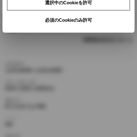
選択中のCookieを許可
- - - km/L
JC08
必須のCookieのみ許可
10.2〜13.2 km/L
10.15
燃費情報の見方はこちら
新車価格帯
1,870,000円〜2,610,000円
全長×全幅×全高
4530×1695×1685mm
駆動方式
FF,フルタイム４WD
シフト
4AT
乗車定員