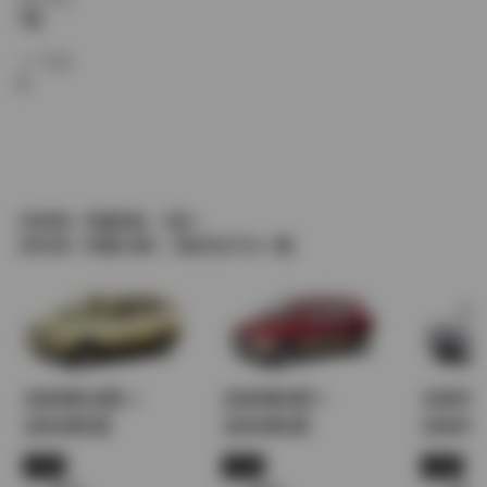
7名
ドア枚数
5
1996年（平成8年） 5月～
2001年（平成13年） 5月のモデル一覧
2000年10月～
2000年4月～
1999年
2001年5月
2001年5月
2000年
JC08
JC08
JC08