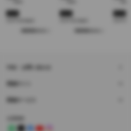
- - - km/L
- - - km/L
- - - km/L
10.15
10.15
10.15
11.4〜11.6 km/L
11.4〜13.2 km/L
11.4〜11.
車種情報をみる
車種情報をみる
FAQ・お問い合わせ
関連サイト
関連サービス
公式SNS
LINE
X
Facebook
YouTube
Instagram