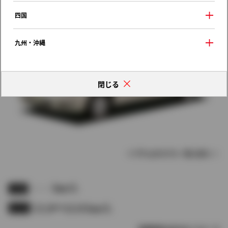
四国
九州・沖縄
閉じる
イプサムのモデル一覧に戻る
- - - km/L
JC08
11.0〜12.0 km/L
10.15