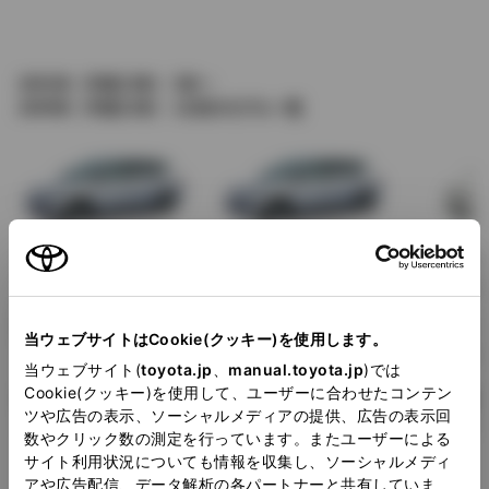
2001年（平成13年） 5月～
2009年（平成21年） 12月のモデル一覧
2007年6月～
2005年8月～
2004年
2009年12月
2007年6月
2005年
JC08
JC08
JC08
当ウェブサイトはCookie(クッキー)を使用します。
- - - km/L
- - - km/L
- - - km/L
当ウェブサイト(
toyota.jp
、
manual.toyota.jp
)では
Cookie(クッキー)を使用して、ユーザーに合わせたコンテン
10.15
10.15
10.15
ツや広告の表示、ソーシャルメディアの提供、広告の表示回
11.0〜12.0 km/L
11.0〜12.0 km/L
11.0〜12.
数やクリック数の測定を行っています。またユーザーによる
サイト利用状況についても情報を収集し、ソーシャルメディ
車種情報をみる
車種情報をみる
アや広告配信、データ解析の各パートナーと共有していま