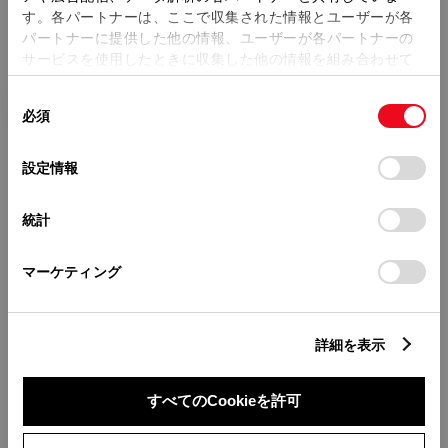
す。各パートナーは、ここで収集された情報とユーザーが各
パートナーに提供した他の情報、ユーザーが各パートナーの
サービスを使用したときに収集した他の情報を組み合わせて
使用することがあります。当ウェブサイトの使用を続行する
1996年（平成8年） 5月 ～
同
とCookie(クッキー)に同意したこととなります。
必須
2001年（平成13年） 5月
意
の
「すべてのCookieを許可」をクリックすることで、お客様の
選
デバイスにすべてのCookie(クッキー)が保存されることに同
設定情報
択
意したことになります。Cookie(クッキー)のオプトアウト、
設定の変更、同意を撤回したりするにあたっては、当社の
統計
「
Cookie（クッキー）情報の取り扱いについて
」をご覧くだ
さい。
マーケティング
詳細を表示
すべてのCookieを許可
イプサムのモデル一覧に戻る