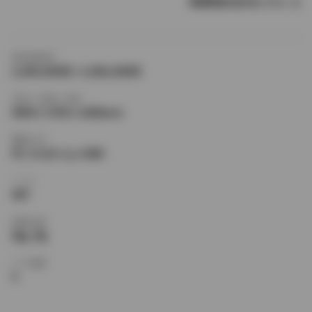
燃費情報の見方はこちら
新車価格帯
2,040,000円〜3,066,000円
全長×全幅×全高
4690×1760×1680mm
駆動方式
FF,フルタイム４WD
シフト
4AT
乗車定員
6名,7名
ドア枚数
5