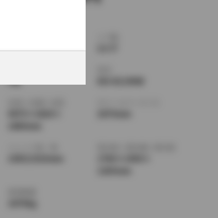
ボディタイプ
ドア数
SUV・クロカン
5ドア
乗車定員
型式
5名
KD-KZJ95W
全長
×
全幅
×
全高
ホイールベース ※1
4675
×
1820
×
2675mm
1880mm
トレッド前／後
室内長
×
室内幅
×
室内高
1505/1510mm
1760
×
1450
×
1265mm
車両重量
1870kg