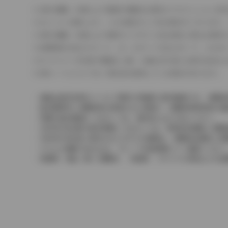
車の種類、仕様により数値が複数ある場合とサスペンション形
エンジン仕様により、×2の表記がしてある場合がございます。
車の種類、仕様により燃料タンクが二つある場合と異なる燃料
燃費表示はWLTCモード、10・15モード又は10モード、J
ドライバーが任意で駆動を２輪・４輪を切り替える事が出来る
革シートについては一部合皮を使用している場合があります。
価格は販売当時のメーカー希望小売価格で参考価格です。消費税
販売期間中に消費税率が変更された車種で、消費税率変更前の価
実際の販売価格につきましては、販売店におたずねください。
2004年4月以降の発売車種につきましては、車両本体価格と消
2004年3月以前に発売されたモデルの価格は、消費税込価格と
どちらの価格であるかは、グレード詳細画面にてご確認ください
保険料、税金（除く消費税）、登録料、リサイクル料金などの諸