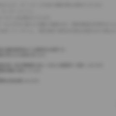
式などにより、ホイールベースが左右で数値が異なる場合がございます。
（ロータリーエンジン）
タンクが二つある場合がございます。
C08モードのいずれかに基づいた試験上の数値であり、実際の数値は走行条件などに
４WDを「パートタイム」、車両の設定で常時又は可変又は切替えを行う事を主
率は価格情報登録または更新時点の税率です。
格が表示される場合があります。
費税相当額（地方消費税額を含む）を含んだ総額表示（内税）となります。
消費税抜価格が混在しています。
。
費用は別途必要となります。