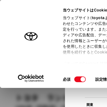
TOYOTA
当ウェブサイトはCooki
当ウェブサイト(
toyota.
わせたコンテンツや広告
ラインアップ
オーナーサポート
トピックス
定を行っています。また
現在
ディアや広告配信、デー
トヨタ認定中古車
該当
された情報とユーザーが
を使用したときに収集し
中古車を探す
トヨタ認定中古車の魅力
3つの買い方
使用を続行するとCook
北海道
「すべてのCookieを
ー)が保存されることに同
更、同意を撤回したりす
車種
の選択
同
必須
設定情
て
」をご覧ください。
東北
意
の
トヨタ ランドクルーザ
選
択
関東