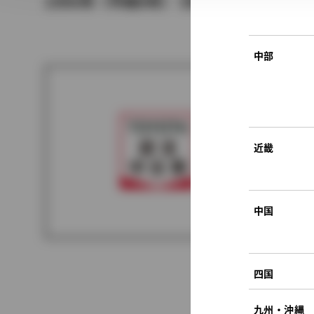
1996年（平成8年） 5月発売
中部
近畿
中国
四国
九州・沖縄