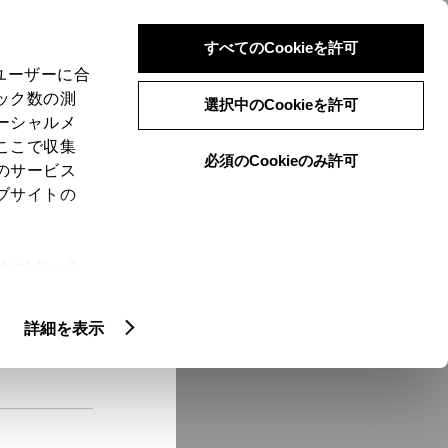
検索
メニュー
ログイン
すべてのCookieを許可
、ユーザーに合
ック数の測
選択中のCookieを許可
ーシャルメ
ここで収集
必須のCookieのみ許可
メニュー
のサービス
ブサイトの
域
未設定
ie(クッキ
、設定の変
扱いについ
クルマ情報
詳細を表示