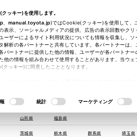
e(クッキー)を使用します。
jp
、
manual.toyota.jp
)ではCookie(クッキー)を使用して
の表示、ソーシャルメディアの提供、広告の表示回数やクリ
ユーザーによるサイト利用状況についても情報を収集し、ソ
地を取得できませんでした。
タ解析の各パートナーと共有しています。各パートナーは、
する地域・都道府県をお選びください。
各パートナーに提供した他の情報、ユーザーが各パートナー
た他の情報を組み合わせて使用することがあります。当ウェ
オンライン購入
お気に入り
保存した見積り
閲覧履歴
お住まいの地
ie(クッキー)に同意したこととなります。
旭川
釧路
札幌
帯広
許可」をクリックすることで、お客様のデバイスにすべてのCook
函館
北見
室蘭、苫小
意したことになります。Cookie(クッキー)のオプトアウト
牧、
ひだか
るにあたっては、当社の「
Cookie（クッキー）情報の取り
モデル・年式
・グレード
の選択
報
統計
マーケティング
青森県
岩手県
宮城県
秋田県
山形県
福島県
ープラド
ＴＸ ５人乗り仕様
茨城県
栃木県
群馬県
埼玉県