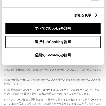
燃料・性能・詳細スペック
詳細を表示
装備・オプション
すべてのCookieを許可
選択中のCookieを許可
ボディカラー
必須のCookieのみ許可
車の種類、仕様により数値が複数ある場合とサスペンション形式などにより、ホイ
ールベースが左右で数値が異なる場合がございます。
エンジン仕様により、×2の表記がしてある場合がございます。（ロータリーエンジ
ン）
車の種類、仕様により燃料タンクが二つある場合と異なる燃料タンクが二つある場
合がございます。
燃費表示はWLTCモード、10・15モード又は10モード、JC08モードのいずれかに
基づいた試験上の数値であり、実際の数値は走行条件などにより異なります。
ドライバーが任意で駆動を２輪・４輪を切り替える事が出来る４WDを「パートタイ
ム」、車両の設定で常時又は可変又は切替えを行う事を主とするものを「フルタイム」