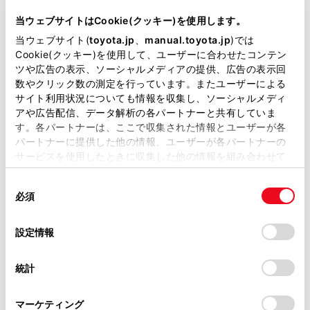
型式
TA-VZJ125W
当ウェブサイトはCookie(クッキー)を使用します。
当ウェブサイト(
toyota.jp
、
manual.toyota.jp
)では
全長
×
全幅
×
全高
Cookie(クッキー)を使用して、ユーザーに合わせたコンテン
4340
×
1875
×
1870mm
ツや広告の表示、ソーシャルメディアの提供、広告の表示回
数やクリック数の測定を行っています。またユーザーによる
ホイールベース ※1
サイト利用状況についても情報を収集し、ソーシャルメディ
2455mm
アや広告配信、データ解析の各パートナーと共有していま
す。各パートナーは、ここで収集された情報とユーザーが各
トレッド前／後
パートナーに提供した他の情報、ユーザーが各パートナーの
1575/1575mm
サービスを使用したときに収集した他の情報を組み合わせて
使用することがあります。当ウェブサイトの使用を続行する
室内長
×
室内幅
×
室内高
同
とCookie(クッキー)に同意したこととなります。
1805
×
1535
×
1260mm
必須
意
の
「すべてのCookieを許可」をクリックすることで、お客様の
車両重量
選
1830kg
デバイスにすべてのCookie(クッキー)が保存されることに同
設定情報
択
意したことになります。Cookie(クッキー)のオプトアウト、
設定の変更、同意を撤回したりするにあたっては、当社の
統計
「
Cookie（クッキー）情報の取り扱いについて
」をご覧くだ
さい。
マーケティング