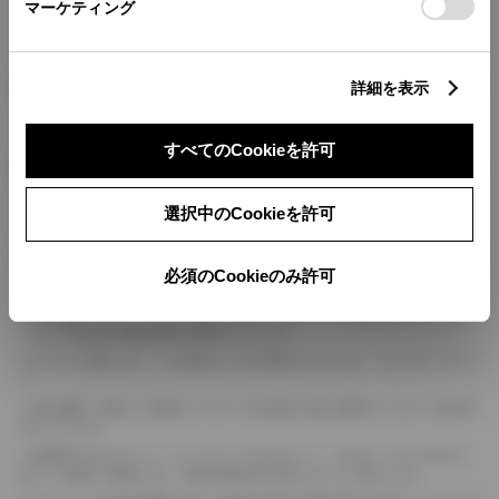
マーケティング
燃料・性能・詳細スペック
詳細を表示
すべてのCookieを許可
装備・オプション
選択中のCookieを許可
ボディカラー
必須のCookieのみ許可
車の種類、仕様により数値が複数ある場合とサスペンション形式などにより、ホイ
ールベースが左右で数値が異なる場合がございます。
エンジン仕様により、×2の表記がしてある場合がございます。（ロータリーエンジ
ン）
車の種類、仕様により燃料タンクが二つある場合と異なる燃料タンクが二つある場
合がございます。
燃費表示はWLTCモード、10・15モード又は10モード、JC08モードのいずれかに
基づいた試験上の数値であり、実際の数値は走行条件などにより異なります。