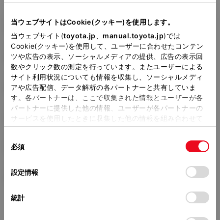
型式
当ウェブサイトはCookie(クッキー)を使用します。
3BA-TRJ150W
当ウェブサイト(
toyota.jp
、
manual.toyota.jp
)では
Cookie(クッキー)を使用して、ユーザーに合わせたコンテン
全長
×
全幅
×
全高
ツや広告の表示、ソーシャルメディアの提供、広告の表示回
4825
×
1885
×
1865mm
数やクリック数の測定を行っています。またユーザーによる
サイト利用状況についても情報を収集し、ソーシャルメディ
ホイールベース ※1
2790mm
アや広告配信、データ解析の各パートナーと共有していま
す。各パートナーは、ここで収集された情報とユーザーが各
トレッド前／後
パートナーに提供した他の情報、ユーザーが各パートナーの
1585/1585mm
サービスを使用したときに収集した他の情報を組み合わせて
使用することがあります。当ウェブサイトの使用を続行する
室内長
×
室内幅
×
室内高
同
とCookie(クッキー)に同意したこととなります。
必須
1825
×
1565
×
1240mm
意
の
「すべてのCookieを許可」をクリックすることで、お客様の
車両重量
選
デバイスにすべてのCookie(クッキー)が保存されることに同
設定情報
2070kg
択
意したことになります。Cookie(クッキー)のオプトアウト、
設定の変更、同意を撤回したりするにあたっては、当社の
統計
「
Cookie（クッキー）情報の取り扱いについて
」をご覧くだ
さい。