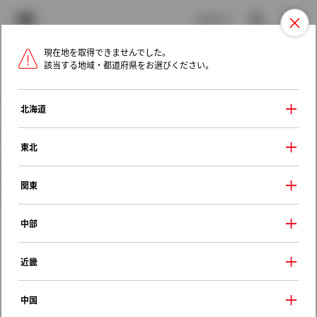
TOYOTA
検索
メニュ
ログイン
現在地を取得できませんでした。
ラインアップ
オーナーサポート
トピックス
該当する地域・都道府県をお選びください。
トヨタ認定中古車
メニュー
北海道
未設定
お気に入り
保存した見積り
閲覧履歴
東北
クルマ情報
関東
中部
トヨタ ランドクルーザープラド
近畿
ＴＸ Ｌパッケージ ７０ｔｈ アニバー
サリーリミテッド
中国