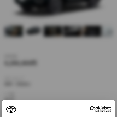
新車価格
4,290,000
ボディタイプ
SUV・クロカン
ドア数
5ドア
乗車定員
5名