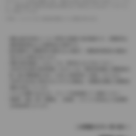
ドライバーが任意で駆動を２輪・４輪を切り替える事が出来る４WDを「パートタイ
ム」、車両の設定で常時又は可変又は切替えを行う事を主とするものを「フルタイム」
として表示しています。
革シートについては一部合皮を使用している場合があります。
価格は販売当時のメーカー希望小売価格で参考価格です。消費税率は
価格情報登録または更新時点の税率です。
販売期間中に消費税率が変更された車種で、消費税率変更前の価格が
表示される場合があります。
実際の販売価格につきましては、販売店におたずねください。
2004年4月以降の発売車種につきましては、車両本体価格と消費税相当
額（地方消費税額を含む）を含んだ総額表示（内税）となります。
2004年3月以前に発売されたモデルの価格は、消費税込価格と消費税抜
価格が混在しています。
どちらの価格であるかは、グレード詳細画面にてご確認ください。
保険料、税金（除く消費税）、登録料、リサイクル料金などの諸費用
は別途必要となります。
この車種のモデル一覧へ戻る