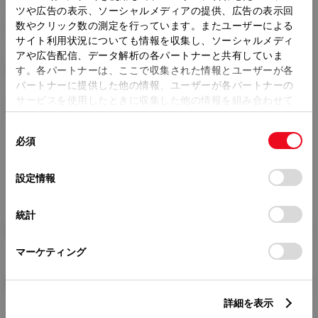
ツや広告の表示、ソーシャルメディアの提供、広告の表示回
トレッド前／後
数やクリック数の測定を行っています。またユーザーによる
1470/1450mm
サイト利用状況についても情報を収集し、ソーシャルメディ
アや広告配信、データ解析の各パートナーと共有していま
室内長
×
室内幅
×
室内高
940
×
1420
×
1010mm
す。各パートナーは、ここで収集された情報とユーザーが各
パートナーに提供した他の情報、ユーザーが各パートナーの
車両重量
サービスを使用したときに収集した他の情報を組み合わせて
1220kg
使用することがあります。当ウェブサイトの使用を続行する
同
とCookie(クッキー)に同意したこととなります。
必須
意
の
「すべてのCookieを許可」をクリックすることで、お客様の
選
デバイスにすべてのCookie(クッキー)が保存されることに同
設定情報
択
意したことになります。Cookie(クッキー)のオプトアウト、
設定の変更、同意を撤回したりするにあたっては、当社の
統計
「
Cookie（クッキー）情報の取り扱いについて
」をご覧くだ
燃料・性能・詳細スペック
さい。
マーケティング
装備・オプション
詳細を表示