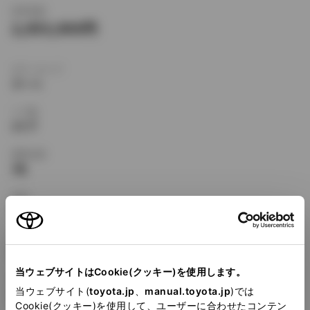
新車価格
2,053,000
ボディタイプ
クーペ
ドア数
2ドア
乗車定員
2名
型式
E-SW20
全長
×
全幅
×
全高
4170
×
1695
×
1240mm
当ウェブサイトはCookie(クッキー)を使用します。
ホイールベース ※1
当ウェブサイト(
toyota.jp
、
manual.toyota.jp
)では
2400mm
Cookie(クッキー)を使用して、ユーザーに合わせたコンテン