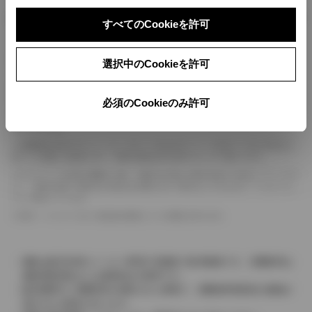
ボディカラー
すべてのCookieを許可
車の種類、仕様により数値が複数ある場合とサスペンション形式などにより、ホイ
選択中のCookieを許可
ールベースが左右で数値が異なる場合がございます。
エンジン仕様により、×2の表記がしてある場合がございます。（ロータリーエンジ
ン）
必須のCookieのみ許可
車の種類、仕様により燃料タンクが二つある場合と異なる燃料タンクが二つある場
合がございます。
燃費表示はWLTCモード、10・15モード又は10モード、JC08モードのいずれかに
基づいた試験上の数値であり、実際の数値は走行条件などにより異なります。
ドライバーが任意で駆動を２輪・４輪を切り替える事が出来る４WDを「パートタイ
ム」、車両の設定で常時又は可変又は切替えを行う事を主とするものを「フルタイム」
として表示しています。
革シートについては一部合皮を使用している場合があります。
価格は販売当時のメーカー希望小売価格で参考価格です。消費税率は
価格情報登録または更新時点の税率です。
販売期間中に消費税率が変更された車種で、消費税率変更前の価格が
表示される場合があります。