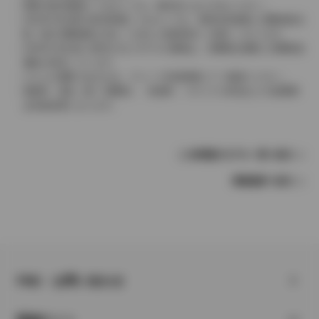
実際の販売価格につきましては、販売店におたずねください。
2004年4月以降の発売車種につきましては、車両本体価格と消費税相当
額（地方消費税額を含む）を含んだ総額表示（内税）となります。
2004年3月以前に発売されたモデルの価格は、消費税込価格と消費税抜
価格が混在しています。
どちらの価格であるかは、グレード詳細画面にてご確認ください。
保険料、税金（除く消費税）、登録料、リサイクル料金などの諸費用
は別途必要となります。
この車種のモデル一覧へ戻る
車種選択へ戻る
FAQ・お問い合わせ