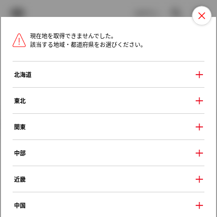
TOYOTA
検索
メニュ
ログイン
現在地を取得できませんでした。
ラインアップ
オーナーサポート
トピックス
該当する地域・都道府県をお選びください。
トヨタ認定中古車
メニュー
北海道
未設定
お気に入り
保存した見積り
閲覧履歴
東北
クルマ情報
関東
中部
トヨタ ＭＲ２
近畿
Ｇ Ｔバールーフ
1989年（平成元年） 10月発売
中国