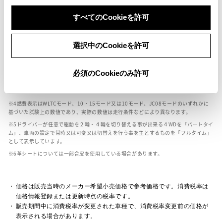
ボディカラー
すべてのCookieを許可
車の種類、仕様により数値が複数ある場合とサスペンション形式などにより、ホイ
選択中のCookieを許可
ールベースが左右で数値が異なる場合がございます。
エンジン仕様により、×2の表記がしてある場合がございます。（ロータリーエンジ
ン）
必須のCookieのみ許可
車の種類、仕様により燃料タンクが二つある場合と異なる燃料タンクが二つある場
合がございます。
燃費表示はWLTCモード、10・15モード又は10モード、JC08モードのいずれかに
基づいた試験上の数値であり、実際の数値は走行条件などにより異なります。
ドライバーが任意で駆動を２輪・４輪を切り替える事が出来る４WDを「パートタイ
ム」、車両の設定で常時又は可変又は切替えを行う事を主とするものを「フルタイム」
として表示しています。
革シートについては一部合皮を使用している場合があります。
価格は販売当時のメーカー希望小売価格で参考価格です。消費税率は
価格情報登録または更新時点の税率です。
販売期間中に消費税率が変更された車種で、消費税率変更前の価格が
表示される場合があります。