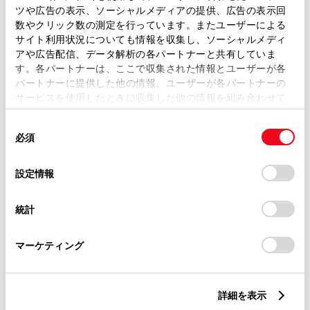
ツや広告の表示、ソーシャルメディアの提供、広告の表示回
トレッド前／後
数やクリック数の測定を行っています。またユーザーによる
1470/1450mm
サイト利用状況についても情報を収集し、ソーシャルメディ
アや広告配信、データ解析の各パートナーと共有していま
室内長
×
室内幅
×
室内高
す。各パートナーは、ここで収集された情報とユーザーが各
940
×
1420
×
1030mm
パートナーに提供した他の情報、ユーザーが各パートナーの
サービスを使用したときに収集した他の情報を組み合わせて
車両重量
1280kg
使用することがあります。当ウェブサイトの使用を続行する
同
とCookie(クッキー)に同意したこととなります。
必須
意
の
「すべてのCookieを許可」をクリックすることで、お客様の
選
デバイスにすべてのCookie(クッキー)が保存されることに同
設定情報
択
意したことになります。Cookie(クッキー)のオプトアウト、
設定の変更、同意を撤回したりするにあたっては、当社の
統計
「
Cookie（クッキー）情報の取り扱いについて
」をご覧くだ
燃料・性能・詳細スペック
さい。
マーケティング
装備・オプション
詳細を表示