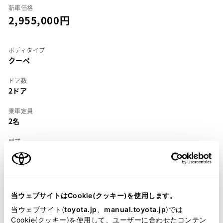
新車価格
2,955,000
ボディタイプ
クーペ
ドア数
2ドア
乗車定員
2名
型式
E-SW20
全長
×
全幅
×
全高
4170
×
1695
×
1235mm
当ウェブサイトはCookie(クッキー)を使用します。
ホイールベース ※1
当ウェブサイト(
toyota.jp
、
manual.toyota.jp
)では
2400mm
Cookie(クッキー)を使用して、ユーザーに合わせたコンテン