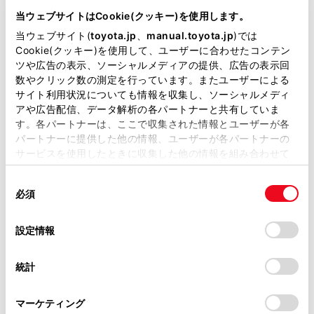
TA-AZR60G
当ウェブサイトはCookie(クッキー)を使用します。
当ウェブサイト(
toyota.jp
、
manual.toyota.jp
)では
全長
×
全幅
×
全高
4560
×
1695
×
1850mm
Cookie(クッキー)を使用して、ユーザーに合わせたコンテン
ツや広告の表示、ソーシャルメディアの提供、広告の表示回
ホイールベース ※1
数やクリック数の測定を行っています。またユーザーによる
2825mm
サイト利用状況についても情報を収集し、ソーシャルメディ
アや広告配信、データ解析の各パートナーと共有していま
トレッド前／後
す。各パートナーは、ここで収集された情報とユーザーが各
1480/1470mm
パートナーに提供した他の情報、ユーザーが各パートナーの
サービスを使用したときに収集した他の情報を組み合わせて
室内長
×
室内幅
×
室内高
使用することがあります。当ウェブサイトの使用を続行する
2680
×
1470
×
1340mm
同
とCookie(クッキー)に同意したこととなります。
必須
意
車両重量
の
「すべてのCookieを許可」をクリックすることで、お客様の
1480kg
選
デバイスにすべてのCookie(クッキー)が保存されることに同
設定情報
択
意したことになります。Cookie(クッキー)のオプトアウト、
設定の変更、同意を撤回したりするにあたっては、当社の
統計
「
Cookie（クッキー）情報の取り扱いについて
」をご覧くだ
さい。
マーケティング