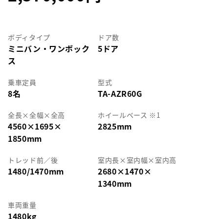
ボディタイプ
ドア数
ミニバン・ワンボック
5ドア
ス
乗車定員
型式
8名
TA-AZR60G
全長
×
全幅
×
全高
ホイールベース ※1
4560
×
1695
×
2825mm
1850mm
トレッド前／後
室内長
×
室内幅
×
室内高
1480/1470mm
2680
×
1470
×
1340mm
車両重量
1480kg