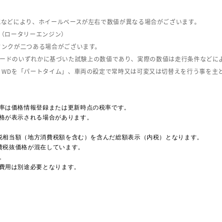
式などにより、ホイールベースが左右で数値が異なる場合がございます。
（ロータリーエンジン）
タンクが二つある場合がございます。
C08モードのいずれかに基づいた試験上の数値であり、実際の数値は走行条件などに
４WDを「パートタイム」、車両の設定で常時又は可変又は切替えを行う事を主
率は価格情報登録または更新時点の税率です。
格が表示される場合があります。
費税相当額（地方消費税額を含む）を含んだ総額表示（内税）となります。
消費税抜価格が混在しています。
。
費用は別途必要となります。