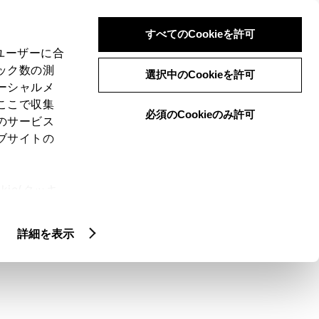
検索
メニュー
ログイン
すべてのCookieを許可
、ユーザーに合
ック数の測
選択中のCookieを許可
ーシャルメ
ここで収集
必須のCookieのみ許可
メニュー
のサービス
ブサイトの
域
未設定
ie(クッキ
、設定の変
扱いについ
クルマ情報
詳細を表示