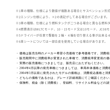
車の種類、仕様により数値が複数ある場合とサスペンション形
エンジン仕様により、×2の表記がしてある場合がございます。
車の種類、仕様により燃料タンクが二つある場合と異なる燃料
燃費表示はWLTCモード、10・15モード又は10モード、J
ドライバーが任意で駆動を２輪・４輪を切り替える事が出来る
革シートについては一部合皮を使用している場合があります。
価格は販売当時のメーカー希望小売価格で参考価格です。消費税
販売期間中に消費税率が変更された車種で、消費税率変更前の価
実際の販売価格につきましては、販売店におたずねください。
2004年4月以降の発売車種につきましては、車両本体価格と消
2004年3月以前に発売されたモデルの価格は、消費税込価格と
どちらの価格であるかは、グレード詳細画面にてご確認ください
保険料、税金（除く消費税）、登録料、リサイクル料金などの諸