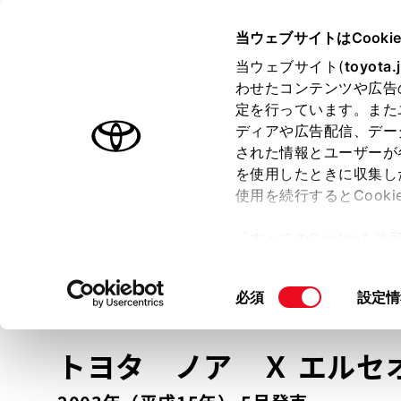
TOYOTA
当ウェブサイトはCooki
当ウェブサイト(
toyota.
わせたコンテンツや広告
ラインアップ
オーナーサポート
トピックス
定を行っています。また
ディアや広告配信、デー
トヨタ認定中古車
された情報とユーザーが
を使用したときに収集し
中古車を探す
トヨタ認定中古車の魅力
3つの買い方
使用を続行するとCook
「すべてのCookieを
ー)が保存されることに同
更、同意を撤回したりす
車種
の選択
同
必須
設定情
て
」をご覧ください。
意
の
トヨタ ノア
Ｘ エルセ
選
択