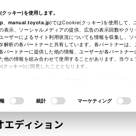
e(クッキー)を使用します。
jp
、
manual.toyota.jp
)ではCookie(クッキー)を使用して
の表示、ソーシャルメディアの提供、広告の表示回数やクリ
ユーザーによるサイト利用状況についても情報を収集し、ソ
タ解析の各パートナーと共有しています。各パートナーは、
各パートナーに提供した他の情報、ユーザーが各パートナー
た他の情報を組み合わせて使用することがあります。当ウェ
オンライン購入
お気に入り
保存した見積り
閲覧履歴
お住まいの地
ie(クッキー)に同意したこととなります。
許可」をクリックすることで、お客様のデバイスにすべてのCook
意したことになります。Cookie(クッキー)のオプトアウト
るにあたっては、当社の「
Cookie（クッキー）情報の取り
モデル・年式
・グレード
の選択
報
統計
マーケティング
オエディション