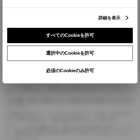
燃料・性能・詳細スペック
詳細を表示
装備・オプション
すべてのCookieを許可
選択中のCookieを許可
ボディカラー
必須のCookieのみ許可
車の種類、仕様により数値が複数ある場合とサスペンション形式などにより、ホイ
ールベースが左右で数値が異なる場合がございます。
エンジン仕様により、×2の表記がしてある場合がございます。（ロータリーエンジ
ン）
車の種類、仕様により燃料タンクが二つある場合と異なる燃料タンクが二つある場
合がございます。
燃費表示はWLTCモード、10・15モード又は10モード、JC08モードのいずれかに
基づいた試験上の数値であり、実際の数値は走行条件などにより異なります。
ドライバーが任意で駆動を２輪・４輪を切り替える事が出来る４WDを「パートタイ
ム」、車両の設定で常時又は可変又は切替えを行う事を主とするものを「フルタイム」
として表示しています。