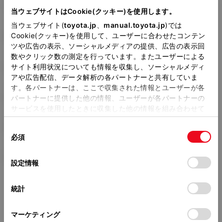
TA-AZR65G
当ウェブサイトはCookie(クッキー)を使用します。
当ウェブサイト(
toyota.jp
、
manual.toyota.jp
)では
全長
×
全幅
×
全高
4560
×
1695
×
1875mm
Cookie(クッキー)を使用して、ユーザーに合わせたコンテン
ツや広告の表示、ソーシャルメディアの提供、広告の表示回
ホイールベース ※1
数やクリック数の測定を行っています。またユーザーによる
2825mm
サイト利用状況についても情報を収集し、ソーシャルメディ
アや広告配信、データ解析の各パートナーと共有していま
トレッド前／後
す。各パートナーは、ここで収集された情報とユーザーが各
1480/1470mm
パートナーに提供した他の情報、ユーザーが各パートナーの
サービスを使用したときに収集した他の情報を組み合わせて
室内長
×
室内幅
×
室内高
使用することがあります。当ウェブサイトの使用を続行する
2680
×
1470
×
1340mm
同
とCookie(クッキー)に同意したこととなります。
必須
意
車両重量
の
「すべてのCookieを許可」をクリックすることで、お客様の
1570kg
選
デバイスにすべてのCookie(クッキー)が保存されることに同
設定情報
択
意したことになります。Cookie(クッキー)のオプトアウト、
設定の変更、同意を撤回したりするにあたっては、当社の
統計
「
Cookie（クッキー）情報の取り扱いについて
」をご覧くだ
さい。
マーケティング