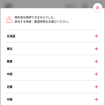
TOYOTA
検索
メニュ
ログイン
現在地を取得できませんでした。
ラインアップ
オーナーサポート
トピックス
該当する地域・都道府県をお選びください。
トヨタ認定中古車
メニュー
北海道
未設定
お気に入り
保存した見積り
閲覧履歴
東北
クルマ情報
関東
中部
トヨタ ノア
近畿
Ｘ エルセオエディション
2003年（平成15年） 8月発売
中国