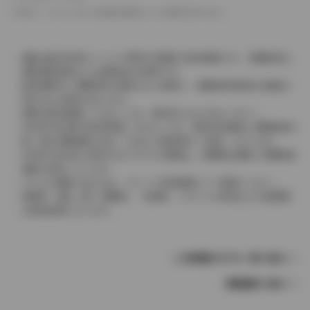
革シートについては一部合皮を使用している場合があります。
価格は販売当時のメーカー希望小売価格で参考価格です。消費税率は
価格情報登録または更新時点の税率です。
販売期間中に消費税率が変更された車種で、消費税率変更前の価格が
表示される場合があります。
実際の販売価格につきましては、販売店におたずねください。
2004年4月以降の発売車種につきましては、車両本体価格と消費税相当
額（地方消費税額を含む）を含んだ総額表示（内税）となります。
2004年3月以前に発売されたモデルの価格は、消費税込価格と消費税抜
価格が混在しています。
どちらの価格であるかは、グレード詳細画面にてご確認ください。
保険料、税金（除く消費税）、登録料、リサイクル料金などの諸費用
は別途必要となります。
この車種のモデル一覧へ戻る
車種選択へ戻る