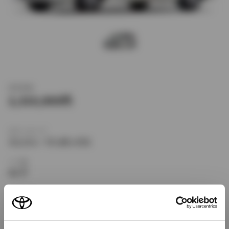
新車価格
2,310,000
ボディタイプ
ミニバン・ワンボックス
ドア数
5ドア
乗車定員
8名
型式