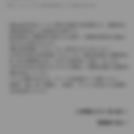
革シートについては一部合皮を使用している場合があります。
価格は販売当時のメーカー希望小売価格で参考価格です。消費税率は
価格情報登録または更新時点の税率です。
販売期間中に消費税率が変更された車種で、消費税率変更前の価格が
表示される場合があります。
実際の販売価格につきましては、販売店におたずねください。
2004年4月以降の発売車種につきましては、車両本体価格と消費税相当
額（地方消費税額を含む）を含んだ総額表示（内税）となります。
2004年3月以前に発売されたモデルの価格は、消費税込価格と消費税抜
価格が混在しています。
どちらの価格であるかは、グレード詳細画面にてご確認ください。
保険料、税金（除く消費税）、登録料、リサイクル料金などの諸費用
は別途必要となります。
この車種のモデル一覧へ戻る
車種選択へ戻る