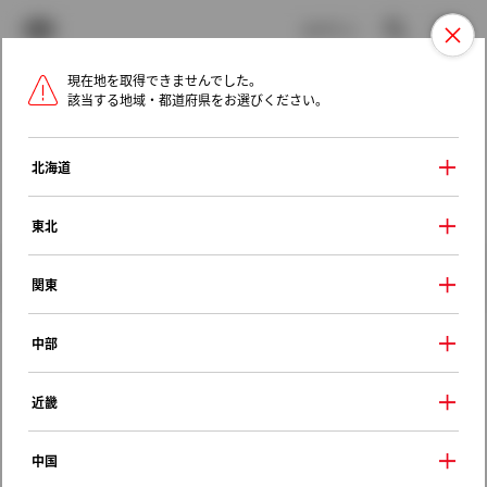
TOYOTA
検索
メニュ
ログイン
現在地を取得できませんでした。
ラインアップ
オーナーサポート
トピックス
該当する地域・都道府県をお選びください。
トヨタ認定中古車
メニュー
北海道
未設定
お気に入り
保存した見積り
閲覧履歴
東北
クルマ情報
関東
中部
トヨタ ノア
近畿
Ｓ
2004年（平成16年） 4月発売
中国