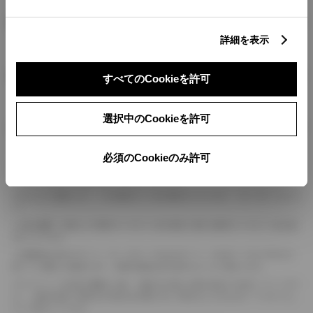
燃料・性能・詳細スペック
詳細を表示
装備・オプション
すべてのCookieを許可
選択中のCookieを許可
ボディカラー
必須のCookieのみ許可
車の種類、仕様により数値が複数ある場合とサスペンション形式などにより、ホイ
ールベースが左右で数値が異なる場合がございます。
エンジン仕様により、×2の表記がしてある場合がございます。（ロータリーエンジ
ン）
車の種類、仕様により燃料タンクが二つある場合と異なる燃料タンクが二つある場
合がございます。
燃費表示はWLTCモード、10・15モード又は10モード、JC08モードのいずれかに
基づいた試験上の数値であり、実際の数値は走行条件などにより異なります。
ドライバーが任意で駆動を２輪・４輪を切り替える事が出来る４WDを「パートタイ
ム」、車両の設定で常時又は可変又は切替えを行う事を主とするものを「フルタイム」
として表示しています。