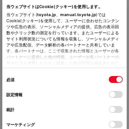
TA-AZR60G
当ウェブサイトはCookie(クッキー)を使用します。
当ウェブサイト(
toyota.jp
、
manual.toyota.jp
)では
全長
×
全幅
×
全高
4615
×
1695
×
1850mm
Cookie(クッキー)を使用して、ユーザーに合わせたコンテン
ツや広告の表示、ソーシャルメディアの提供、広告の表示回
ホイールベース ※1
数やクリック数の測定を行っています。またユーザーによる
2825mm
サイト利用状況についても情報を収集し、ソーシャルメディ
アや広告配信、データ解析の各パートナーと共有していま
トレッド前／後
す。各パートナーは、ここで収集された情報とユーザーが各
1480/1470mm
パートナーに提供した他の情報、ユーザーが各パートナーの
サービスを使用したときに収集した他の情報を組み合わせて
室内長
×
室内幅
×
室内高
使用することがあります。当ウェブサイトの使用を続行する
2680
×
1470
×
1340mm
同
とCookie(クッキー)に同意したこととなります。
必須
意
車両重量
の
「すべてのCookieを許可」をクリックすることで、お客様の
1480kg
選
デバイスにすべてのCookie(クッキー)が保存されることに同
設定情報
択
意したことになります。Cookie(クッキー)のオプトアウト、
設定の変更、同意を撤回したりするにあたっては、当社の
統計
「
Cookie（クッキー）情報の取り扱いについて
」をご覧くだ
さい。
マーケティング