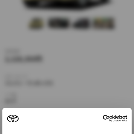
新車価格
2,128,350
ボディタイプ
ミニバン・ワンボックス
ドア数
5ドア
乗車定員
8名
型式