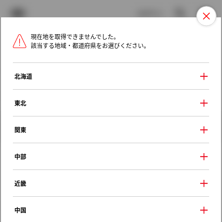
TOYOTA
検索
メニュ
ログイン
現在地を取得できませんでした。
ラインアップ
オーナーサポート
トピックス
該当する地域・都道府県をお選びください。
トヨタ認定中古車
メニュー
北海道
未設定
お気に入り
保存した見積り
閲覧履歴
東北
クルマ情報
関東
中部
トヨタ ノア
近畿
Ｘ Ｖセレクション
2004年（平成16年） 4月発売
中国