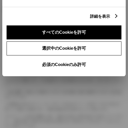
燃料・性能・詳細スペック
詳細を表示
装備・オプション
すべてのCookieを許可
選択中のCookieを許可
ボディカラー
必須のCookieのみ許可
車の種類、仕様により数値が複数ある場合とサスペンション形式などにより、ホイ
ールベースが左右で数値が異なる場合がございます。
エンジン仕様により、×2の表記がしてある場合がございます。（ロータリーエンジ
ン）
車の種類、仕様により燃料タンクが二つある場合と異なる燃料タンクが二つある場
合がございます。
燃費表示はWLTCモード、10・15モード又は10モード、JC08モードのいずれかに
基づいた試験上の数値であり、実際の数値は走行条件などにより異なります。
ドライバーが任意で駆動を２輪・４輪を切り替える事が出来る４WDを「パートタイ
ム」、車両の設定で常時又は可変又は切替えを行う事を主とするものを「フルタイム」
として表示しています。