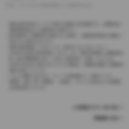
革シートについては一部合皮を使用している場合があります。
価格は販売当時のメーカー希望小売価格で参考価格です。消費税率は
価格情報登録または更新時点の税率です。
販売期間中に消費税率が変更された車種で、消費税率変更前の価格が
表示される場合があります。
実際の販売価格につきましては、販売店におたずねください。
2004年4月以降の発売車種につきましては、車両本体価格と消費税相当
額（地方消費税額を含む）を含んだ総額表示（内税）となります。
2004年3月以前に発売されたモデルの価格は、消費税込価格と消費税抜
価格が混在しています。
どちらの価格であるかは、グレード詳細画面にてご確認ください。
保険料、税金（除く消費税）、登録料、リサイクル料金などの諸費用
は別途必要となります。
この車種のモデル一覧へ戻る
車種選択へ戻る