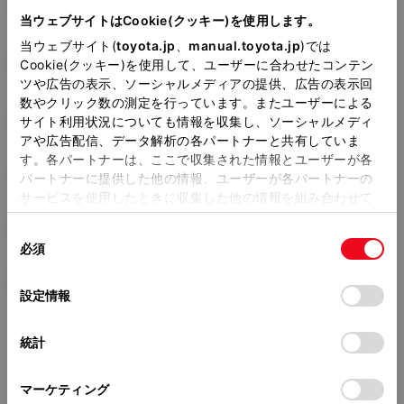
TA-AZR60G
当ウェブサイトはCookie(クッキー)を使用します。
当ウェブサイト(
toyota.jp
、
manual.toyota.jp
)では
全長
×
全幅
×
全高
Cookie(クッキー)を使用して、ユーザーに合わせたコンテン
4560
×
1695
×
1850mm
ツや広告の表示、ソーシャルメディアの提供、広告の表示回
数やクリック数の測定を行っています。またユーザーによる
ホイールベース ※1
2825mm
サイト利用状況についても情報を収集し、ソーシャルメディ
アや広告配信、データ解析の各パートナーと共有していま
トレッド前／後
す。各パートナーは、ここで収集された情報とユーザーが各
1480/1470mm
パートナーに提供した他の情報、ユーザーが各パートナーの
サービスを使用したときに収集した他の情報を組み合わせて
室内長
×
室内幅
×
室内高
使用することがあります。当ウェブサイトの使用を続行する
2680
×
1470
×
1340mm
同
とCookie(クッキー)に同意したこととなります。
必須
意
車両重量
の
「すべてのCookieを許可」をクリックすることで、お客様の
1480kg
選
デバイスにすべてのCookie(クッキー)が保存されることに同
設定情報
択
意したことになります。Cookie(クッキー)のオプトアウト、
設定の変更、同意を撤回したりするにあたっては、当社の
統計
「
Cookie（クッキー）情報の取り扱いについて
」をご覧くだ
さい。
マーケティング