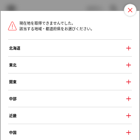
TOYOTA
検索
メニュ
ログイン
現在地を取得できませんでした。
ラインアップ
オーナーサポート
トピックス
該当する地域・都道府県をお選びください。
トヨタ認定中古車
メニュー
北海道
未設定
お気に入り
保存した見積り
閲覧履歴
東北
クルマ情報
関東
中部
トヨタ ノア
近畿
Ｘ Ｖセレクション
2004年（平成16年） 4月発売
中国