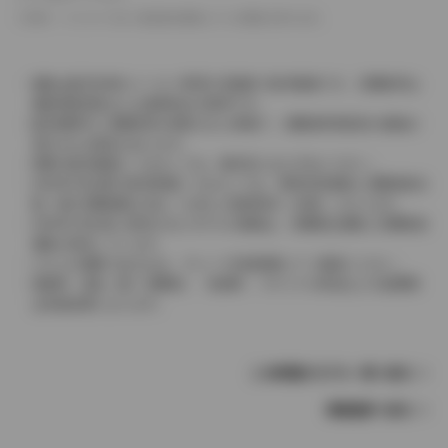
革シートについては一部合皮を使用している場合があります。
価格は販売当時のメーカー希望小売価格で参考価格です。消費税率は
価格情報登録または更新時点の税率です。
販売期間中に消費税率が変更された車種で、消費税率変更前の価格が
表示される場合があります。
実際の販売価格につきましては、販売店におたずねください。
2004年4月以降の発売車種につきましては、車両本体価格と消費税相当
額（地方消費税額を含む）を含んだ総額表示（内税）となります。
2004年3月以前に発売されたモデルの価格は、消費税込価格と消費税抜
価格が混在しています。
どちらの価格であるかは、グレード詳細画面にてご確認ください。
保険料、税金（除く消費税）、登録料、リサイクル料金などの諸費用
は別途必要となります。
この車種のモデル一覧へ戻る
車種選択へ戻る