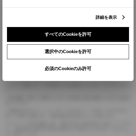
燃料・性能・詳細スペック
詳細を表示
装備・オプション
すべてのCookieを許可
選択中のCookieを許可
ボディカラー
必須のCookieのみ許可
車の種類、仕様により数値が複数ある場合とサスペンション形式などにより、ホイ
ールベースが左右で数値が異なる場合がございます。
エンジン仕様により、×2の表記がしてある場合がございます。（ロータリーエンジ
ン）
車の種類、仕様により燃料タンクが二つある場合と異なる燃料タンクが二つある場
合がございます。
燃費表示はWLTCモード、10・15モード又は10モード、JC08モードのいずれかに
基づいた試験上の数値であり、実際の数値は走行条件などにより異なります。
ドライバーが任意で駆動を２輪・４輪を切り替える事が出来る４WDを「パートタイ
ム」、車両の設定で常時又は可変又は切替えを行う事を主とするものを「フルタイム」
として表示しています。