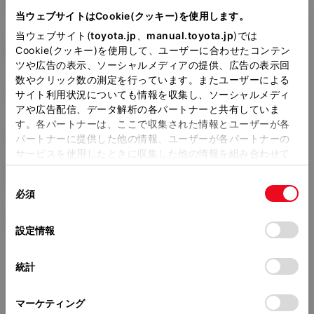
TA-AZR65G
当ウェブサイトはCookie(クッキー)を使用します。
当ウェブサイト(
toyota.jp
、
manual.toyota.jp
)では
全長
×
全幅
×
全高
4560
×
1695
×
1850mm
Cookie(クッキー)を使用して、ユーザーに合わせたコンテン
ツや広告の表示、ソーシャルメディアの提供、広告の表示回
ホイールベース ※1
数やクリック数の測定を行っています。またユーザーによる
2825mm
サイト利用状況についても情報を収集し、ソーシャルメディ
アや広告配信、データ解析の各パートナーと共有していま
トレッド前／後
す。各パートナーは、ここで収集された情報とユーザーが各
1480/1470mm
パートナーに提供した他の情報、ユーザーが各パートナーの
サービスを使用したときに収集した他の情報を組み合わせて
室内長
×
室内幅
×
室内高
使用することがあります。当ウェブサイトの使用を続行する
2680
×
1470
×
1340mm
同
とCookie(クッキー)に同意したこととなります。
必須
意
車両重量
の
「すべてのCookieを許可」をクリックすることで、お客様の
1560kg
選
デバイスにすべてのCookie(クッキー)が保存されることに同
設定情報
択
意したことになります。Cookie(クッキー)のオプトアウト、
設定の変更、同意を撤回したりするにあたっては、当社の
統計
「
Cookie（クッキー）情報の取り扱いについて
」をご覧くだ
さい。
マーケティング