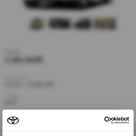
新車価格
2,380,350
ボディタイプ
ミニバン・ワンボックス
ドア数
5ドア
乗車定員
8名
型式