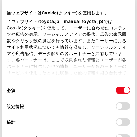
型式
当ウェブサイトはCookie(クッキー)を使用します。
DBA-ZRR75W
当ウェブサイト(
toyota.jp
、
manual.toyota.jp
)では
全長
×
全幅
×
全高
Cookie(クッキー)を使用して、ユーザーに合わせたコンテン
4635
×
1720
×
1875mm
ツや広告の表示、ソーシャルメディアの提供、広告の表示回
数やクリック数の測定を行っています。またユーザーによる
ホイールベース ※1
サイト利用状況についても情報を収集し、ソーシャルメディ
2825mm
アや広告配信、データ解析の各パートナーと共有していま
す。各パートナーは、ここで収集された情報とユーザーが各
トレッド前／後
パートナーに提供した他の情報、ユーザーが各パートナーの
1500/1475mm
サービスを使用したときに収集した他の情報を組み合わせて
使用することがあります。当ウェブサイトの使用を続行する
室内長
×
室内幅
×
室内高
同
とCookie(クッキー)に同意したこととなります。
2970
×
1485
×
1340mm
必須
意
の
「すべてのCookieを許可」をクリックすることで、お客様の
車両重量
選
デバイスにすべてのCookie(クッキー)が保存されることに同
設定情報
1680kg
択
意したことになります。Cookie(クッキー)のオプトアウト、
設定の変更、同意を撤回したりするにあたっては、当社の
統計
「
Cookie（クッキー）情報の取り扱いについて
」をご覧くだ
さい。