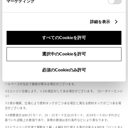
マーケティング
燃料・性能・詳細スペック
詳細を表示
すべてのCookieを許可
装備・オプション
選択中のCookieを許可
ボディカラー
必須のCookieのみ許可
車の種類、仕様により数値が複数ある場合とサスペンション形式などにより、ホイ
ールベースが左右で数値が異なる場合がございます。
エンジン仕様により、×2の表記がしてある場合がございます。（ロータリーエンジ
ン）
車の種類、仕様により燃料タンクが二つある場合と異なる燃料タンクが二つある場
合がございます。
燃費表示はWLTCモード、10・15モード又は10モード、JC08モードのいずれかに
基づいた試験上の数値であり、実際の数値は走行条件などにより異なります。
ドライバーが任意で駆動を２輪・４輪を切り替える事が出来る４WDを「パートタイ