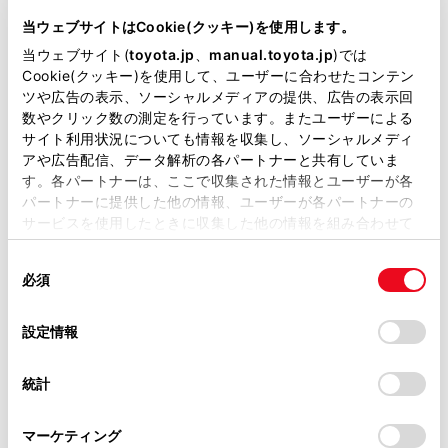
DBA-ZRR85G
当ウェブサイトはCookie(クッキー)を使用します。
当ウェブサイト(
toyota.jp
、
manual.toyota.jp
)では
全長
×
全幅
×
全高
Cookie(クッキー)を使用して、ユーザーに合わせたコンテン
4695
×
1695
×
1865mm
ツや広告の表示、ソーシャルメディアの提供、広告の表示回
数やクリック数の測定を行っています。またユーザーによる
ホイールベース ※1
サイト利用状況についても情報を収集し、ソーシャルメディ
2850mm
アや広告配信、データ解析の各パートナーと共有していま
す。各パートナーは、ここで収集された情報とユーザーが各
トレッド前／後
1480/1480mm
パートナーに提供した他の情報、ユーザーが各パートナーの
サービスを使用したときに収集した他の情報を組み合わせて
室内長
×
室内幅
×
室内高
使用することがあります。当ウェブサイトの使用を続行する
2930
×
1540
×
1400mm
同
とCookie(クッキー)に同意したこととなります。
必須
意
車両重量
の
「すべてのCookieを許可」をクリックすることで、お客様の
1660kg
選
デバイスにすべてのCookie(クッキー)が保存されることに同
設定情報
択
意したことになります。Cookie(クッキー)のオプトアウト、
設定の変更、同意を撤回したりするにあたっては、当社の
統計
「
Cookie（クッキー）情報の取り扱いについて
」をご覧くだ
さい。
マーケティング