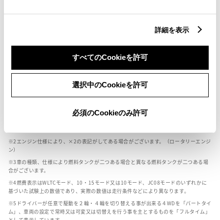
燃料・性能・詳細スペック
詳細を表示
装備・オプション
すべてのCookieを許可
選択中のCookieを許可
ボディカラー
必須のCookieのみ許可
車の種類、仕様により数値が複数ある場合とサスペンション形式などにより、ホイ
ールベースが左右で数値が異なる場合がございます。
エンジン仕様により、×2の表記がしてある場合がございます。（ロータリーエンジ
ン）
車の種類、仕様により燃料タンクが二つある場合と異なる燃料タンクが二つある場
合がございます。
燃費表示はWLTCモード、10・15モード又は10モード、JC08モードのいずれかに
基づいた試験上の数値であり、実際の数値は走行条件などにより異なります。
ドライバーが任意で駆動を２輪・４輪を切り替える事が出来る４WDを「パートタイ
ム」、車両の設定で常時又は可変又は切替えを行う事を主とするものを「フルタイム」
として表示しています。