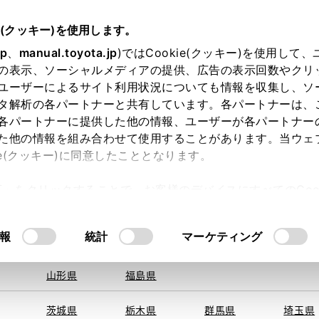
e(クッキー)を使用します。
jp
、
manual.toyota.jp
)ではCookie(クッキー)を使用して
の表示、ソーシャルメディアの提供、広告の表示回数やクリ
ユーザーによるサイト利用状況についても情報を収集し、ソ
地を取得できませんでした。
タ解析の各パートナーと共有しています。各パートナーは、
する地域・都道府県をお選びください。
各パートナーに提供した他の情報、ユーザーが各パートナー
た他の情報を組み合わせて使用することがあります。当ウェ
オンライン購入
お気に入り
保存した見積り
閲覧履歴
お住まいの地
ie(クッキー)に同意したこととなります。
旭川
釧路
札幌
帯広
許可」をクリックすることで、お客様のデバイスにすべてのCook
函館
北見
室蘭、苫小
意したことになります。Cookie(クッキー)のオプトアウト
牧、
ひだか
るにあたっては、当社の「
Cookie（クッキー）情報の取り
モデル・年式
・グレード
の選択
報
統計
マーケティング
青森県
岩手県
宮城県
秋田県
山形県
福島県
茨城県
栃木県
群馬県
埼玉県