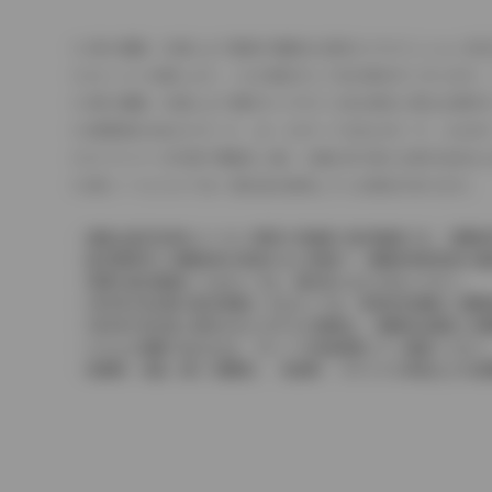
車の種類、仕様により数値が複数ある場合とサスペンション形
エンジン仕様により、×2の表記がしてある場合がございます。
車の種類、仕様により燃料タンクが二つある場合と異なる燃料
燃費表示はWLTCモード、10・15モード又は10モード、J
ドライバーが任意で駆動を２輪・４輪を切り替える事が出来る
革シートについては一部合皮を使用している場合があります。
価格は販売当時のメーカー希望小売価格で参考価格です。消費税
販売期間中に消費税率が変更された車種で、消費税率変更前の価
実際の販売価格につきましては、販売店におたずねください。
2004年4月以降の発売車種につきましては、車両本体価格と消
2004年3月以前に発売されたモデルの価格は、消費税込価格と
どちらの価格であるかは、グレード詳細画面にてご確認ください
保険料、税金（除く消費税）、登録料、リサイクル料金などの諸