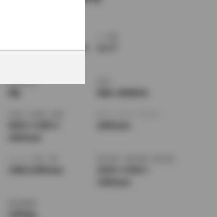
ボディタイプ
ドア数
ミニバン・ワンボック
5ドア
ス
乗車定員
型式
8名
DBA-ZRR85G
全長
×
全幅
×
全高
ホイールベース ※1
4695
×
1695
×
2850mm
1865mm
トレッド前／後
室内長
×
室内幅
×
室内高
1480/1480mm
2930
×
1540
×
1400mm
車両重量
1660kg