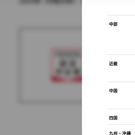
2014年（平成26年） 1月発売
中部
近畿
中国
四国
九州・沖縄