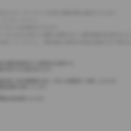
式などにより、ホイールベースが左右で数値が異なる場合がございます。
（ロータリーエンジン）
タンクが二つある場合がございます。
C08モードのいずれかに基づいた試験上の数値であり、実際の数値は走行条件などに
４WDを「パートタイム」、車両の設定で常時又は可変又は切替えを行う事を主
率は価格情報登録または更新時点の税率です。
格が表示される場合があります。
費税相当額（地方消費税額を含む）を含んだ総額表示（内税）となります。
消費税抜価格が混在しています。
。
費用は別途必要となります。