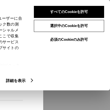
検索
メニュー
ログイン
すべてのCookieを許可
、ユーザーに合
ック数の測
選択中のCookieを許可
ーシャルメ
ここで収集
必須のCookieのみ許可
メニュー
のサービス
ブサイトの
域
未設定
ie(クッキ
、設定の変
扱いについ
クルマ情報
詳細を表示