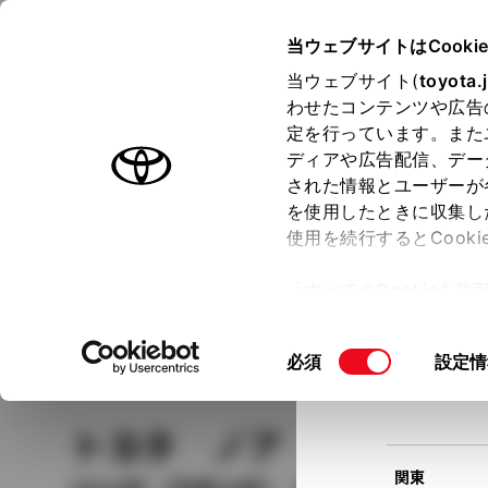
TOYOTA
当ウェブサイトはCooki
当ウェブサイト(
toyota.
わせたコンテンツや広告
ラインアップ
オーナーサポート
トピックス
定を行っています。また
現在
ディアや広告配信、デー
トヨタ認定中古車
該当
された情報とユーザーが
を使用したときに収集し
中古車を探す
トヨタ認定中古車の魅力
3つの買い方
使用を続行するとCook
北海道
「すべてのCookieを
ー)が保存されることに同
更、同意を撤回したりす
車種
の選択
同
必須
設定情
て
」をご覧ください。
東北
意
の
トヨタ ノア
Ｇ
選
択
関東