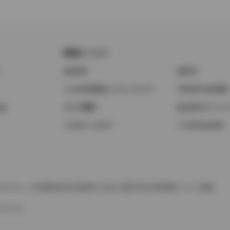
関連サービス
ト
GAZOO
KINTO
トヨタ中古車オンラインストア
TOYOTA SHARE
ng
クルマ買取
法人向けカーリー
トヨタレンタカー
トヨタのau/UQ
TAアカウント利用規約
反社会的勢力に対する基本方針
企業情報
リコール情報
SERVED.