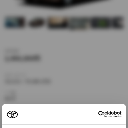
新車価格
2,400,000
ボディタイプ
ミニバン・ワンボックス
ドア数
5ドア
乗車定員
7名
型式