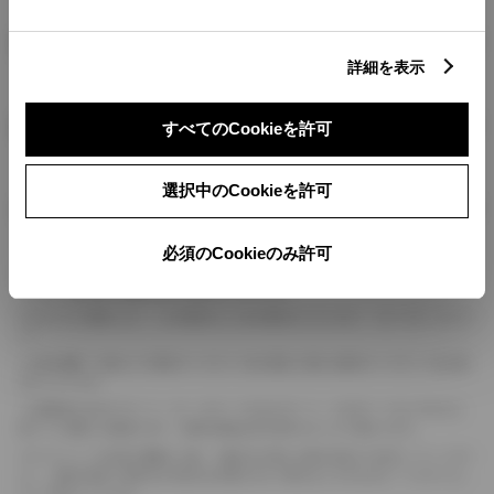
燃料・性能・詳細スペック
詳細を表示
装備・オプション
すべてのCookieを許可
選択中のCookieを許可
ボディカラー
必須のCookieのみ許可
車の種類、仕様により数値が複数ある場合とサスペンション形式などにより、ホイ
ールベースが左右で数値が異なる場合がございます。
エンジン仕様により、×2の表記がしてある場合がございます。（ロータリーエンジ
ン）
車の種類、仕様により燃料タンクが二つある場合と異なる燃料タンクが二つある場
合がございます。
燃費表示はWLTCモード、10・15モード又は10モード、JC08モードのいずれかに
基づいた試験上の数値であり、実際の数値は走行条件などにより異なります。
ドライバーが任意で駆動を２輪・４輪を切り替える事が出来る４WDを「パートタイ
ム」、車両の設定で常時又は可変又は切替えを行う事を主とするものを「フルタイム」
として表示しています。