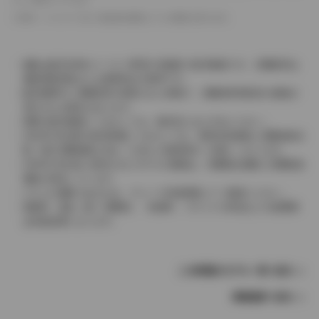
革シートについては一部合皮を使用している場合があります。
価格は販売当時のメーカー希望小売価格で参考価格です。消費税率は
価格情報登録または更新時点の税率です。
販売期間中に消費税率が変更された車種で、消費税率変更前の価格が
表示される場合があります。
実際の販売価格につきましては、販売店におたずねください。
2004年4月以降の発売車種につきましては、車両本体価格と消費税相当
額（地方消費税額を含む）を含んだ総額表示（内税）となります。
2004年3月以前に発売されたモデルの価格は、消費税込価格と消費税抜
価格が混在しています。
どちらの価格であるかは、グレード詳細画面にてご確認ください。
保険料、税金（除く消費税）、登録料、リサイクル料金などの諸費用
は別途必要となります。
この車種のモデル一覧へ戻る
車種選択へ戻る