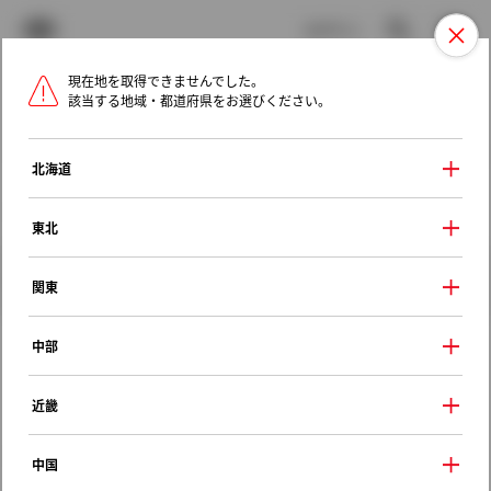
TOYOTA
検索
メニュ
ログイン
現在地を取得できませんでした。
ラインアップ
オーナーサポート
トピックス
該当する地域・都道府県をお選びください。
トヨタ認定中古車
メニュー
北海道
未設定
お気に入り
保存した見積り
閲覧履歴
東北
クルマ情報
関東
中部
トヨタ ノア
近畿
Ｘ
2014年（平成26年） 1月発売
中国