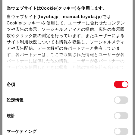
DBA-ZRR80G
当ウェブサイトはCookie(クッキー)を使用します。
当ウェブサイト(
toyota.jp
、
manual.toyota.jp
)では
全長
×
全幅
×
全高
Cookie(クッキー)を使用して、ユーザーに合わせたコンテン
4695
×
1695
×
1825mm
ツや広告の表示、ソーシャルメディアの提供、広告の表示回
数やクリック数の測定を行っています。またユーザーによる
ホイールベース ※1
サイト利用状況についても情報を収集し、ソーシャルメディ
2850mm
アや広告配信、データ解析の各パートナーと共有していま
す。各パートナーは、ここで収集された情報とユーザーが各
トレッド前／後
1480/1475mm
パートナーに提供した他の情報、ユーザーが各パートナーの
サービスを使用したときに収集した他の情報を組み合わせて
室内長
×
室内幅
×
室内高
使用することがあります。当ウェブサイトの使用を続行する
2930
×
1540
×
1400mm
同
とCookie(クッキー)に同意したこととなります。
必須
意
車両重量
の
「すべてのCookieを許可」をクリックすることで、お客様の
1570kg
選
デバイスにすべてのCookie(クッキー)が保存されることに同
設定情報
択
意したことになります。Cookie(クッキー)のオプトアウト、
設定の変更、同意を撤回したりするにあたっては、当社の
統計
「
Cookie（クッキー）情報の取り扱いについて
」をご覧くだ
さい。
マーケティング