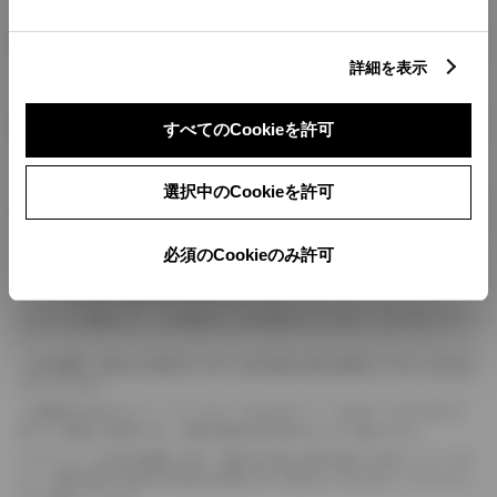
燃料・性能・詳細スペック
詳細を表示
装備・オプション
すべてのCookieを許可
選択中のCookieを許可
ボディカラー
必須のCookieのみ許可
車の種類、仕様により数値が複数ある場合とサスペンション形式などにより、ホイ
ールベースが左右で数値が異なる場合がございます。
エンジン仕様により、×2の表記がしてある場合がございます。（ロータリーエンジ
ン）
車の種類、仕様により燃料タンクが二つある場合と異なる燃料タンクが二つある場
合がございます。
燃費表示はWLTCモード、10・15モード又は10モード、JC08モードのいずれかに
基づいた試験上の数値であり、実際の数値は走行条件などにより異なります。
ドライバーが任意で駆動を２輪・４輪を切り替える事が出来る４WDを「パートタイ
ム」、車両の設定で常時又は可変又は切替えを行う事を主とするものを「フルタイム」
として表示しています。