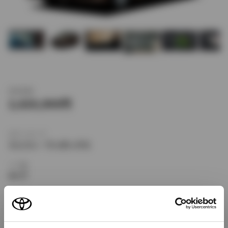
新車価格
2,620,000
ボディタイプ
ミニバン・ワンボックス
ドア数
5ドア
乗車定員
7名
型式