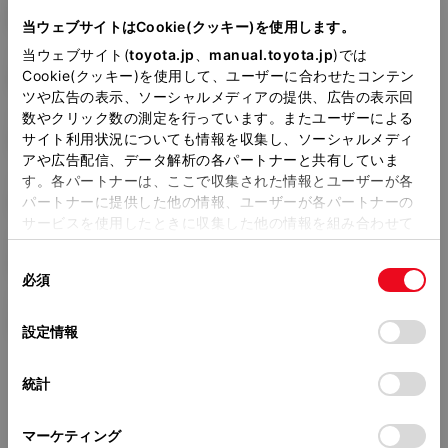
DBA-ZRR80G
当ウェブサイトはCookie(クッキー)を使用します。
当ウェブサイト(
toyota.jp
、
manual.toyota.jp
)では
全長
×
全幅
×
全高
Cookie(クッキー)を使用して、ユーザーに合わせたコンテン
4695
×
1695
×
1825mm
ツや広告の表示、ソーシャルメディアの提供、広告の表示回
数やクリック数の測定を行っています。またユーザーによる
ホイールベース ※1
サイト利用状況についても情報を収集し、ソーシャルメディ
2850mm
アや広告配信、データ解析の各パートナーと共有していま
す。各パートナーは、ここで収集された情報とユーザーが各
トレッド前／後
1480/1475mm
パートナーに提供した他の情報、ユーザーが各パートナーの
サービスを使用したときに収集した他の情報を組み合わせて
室内長
×
室内幅
×
室内高
使用することがあります。当ウェブサイトの使用を続行する
2930
×
1540
×
1400mm
同
とCookie(クッキー)に同意したこととなります。
必須
意
車両重量
の
「すべてのCookieを許可」をクリックすることで、お客様の
1560kg
選
デバイスにすべてのCookie(クッキー)が保存されることに同
設定情報
択
意したことになります。Cookie(クッキー)のオプトアウト、
設定の変更、同意を撤回したりするにあたっては、当社の
統計
「
Cookie（クッキー）情報の取り扱いについて
」をご覧くだ
さい。
マーケティング