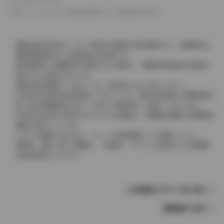
革シートについては一部合皮を使用している場合があります。
価格は販売当時のメーカー希望小売価格で参考価格です。消費税率は
価格情報登録または更新時点の税率です。
販売期間中に消費税率が変更された車種で、消費税率変更前の価格が
表示される場合があります。
実際の販売価格につきましては、販売店におたずねください。
2004年4月以降の発売車種につきましては、車両本体価格と消費税相当
額（地方消費税額を含む）を含んだ総額表示（内税）となります。
2004年3月以前に発売されたモデルの価格は、消費税込価格と消費税抜
価格が混在しています。
どちらの価格であるかは、グレード詳細画面にてご確認ください。
保険料、税金（除く消費税）、登録料、リサイクル料金などの諸費用
は別途必要となります。
この車種のモデル一覧へ戻る
車種選択へ戻る