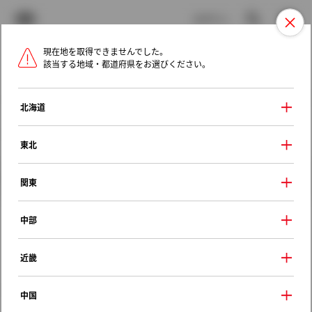
TOYOTA
検索
メニュ
ログイン
現在地を取得できませんでした。
ラインアップ
オーナーサポート
トピックス
該当する地域・都道府県をお選びください。
トヨタ認定中古車
メニュー
北海道
未設定
お気に入り
保存した見積り
閲覧履歴
東北
クルマ情報
関東
中部
トヨタ ノア
近畿
Ｘ サイドリフトアップシート装着車
2014年（平成26年） 1月発売
中国