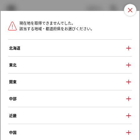
TOYOTA
検索
メニュ
ログイン
現在地を取得できませんでした。
ラインアップ
オーナーサポート
トピックス
該当する地域・都道府県をお選びください。
トヨタ認定中古車
メニュー
北海道
未設定
お気に入り
保存した見積り
閲覧履歴
東北
クルマ情報
関東
中部
トヨタ ノア
近畿
Ｇ
2014年（平成26年） 4月発売
中国