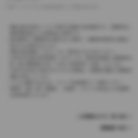
革シートについては一部合皮を使用している場合があります。
価格は販売当時のメーカー希望小売価格で参考価格です。消費税率は
価格情報登録または更新時点の税率です。
販売期間中に消費税率が変更された車種で、消費税率変更前の価格が
表示される場合があります。
実際の販売価格につきましては、販売店におたずねください。
2004年4月以降の発売車種につきましては、車両本体価格と消費税相当
額（地方消費税額を含む）を含んだ総額表示（内税）となります。
2004年3月以前に発売されたモデルの価格は、消費税込価格と消費税抜
価格が混在しています。
どちらの価格であるかは、グレード詳細画面にてご確認ください。
保険料、税金（除く消費税）、登録料、リサイクル料金などの諸費用
は別途必要となります。
この車種のモデル一覧へ戻る
車種選択へ戻る