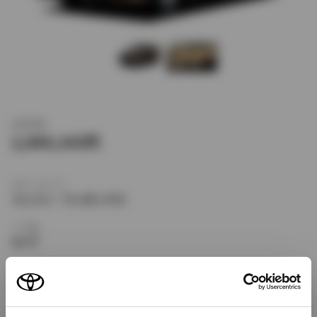
新車価格
2,849,143
ボディタイプ
ミニバン・ワンボックス
ドア数
5ドア
乗車定員
8名
型式