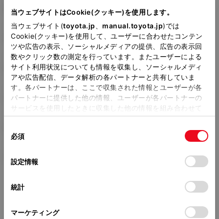
DBA-ZRR85G
当ウェブサイトはCookie(クッキー)を使用します。
当ウェブサイト(
toyota.jp
、
manual.toyota.jp
)では
全長
×
全幅
×
全高
Cookie(クッキー)を使用して、ユーザーに合わせたコンテン
4695
×
1695
×
1865mm
ツや広告の表示、ソーシャルメディアの提供、広告の表示回
数やクリック数の測定を行っています。またユーザーによる
ホイールベース ※1
サイト利用状況についても情報を収集し、ソーシャルメディ
2850mm
アや広告配信、データ解析の各パートナーと共有していま
す。各パートナーは、ここで収集された情報とユーザーが各
トレッド前／後
1480/1480mm
パートナーに提供した他の情報、ユーザーが各パートナーの
サービスを使用したときに収集した他の情報を組み合わせて
室内長
×
室内幅
×
室内高
使用することがあります。当ウェブサイトの使用を続行する
2930
×
1540
×
1400mm
同
とCookie(クッキー)に同意したこととなります。
必須
意
車両重量
の
「すべてのCookieを許可」をクリックすることで、お客様の
1660kg
選
デバイスにすべてのCookie(クッキー)が保存されることに同
設定情報
択
意したことになります。Cookie(クッキー)のオプトアウト、
設定の変更、同意を撤回したりするにあたっては、当社の
統計
「
Cookie（クッキー）情報の取り扱いについて
」をご覧くだ
さい。
マーケティング