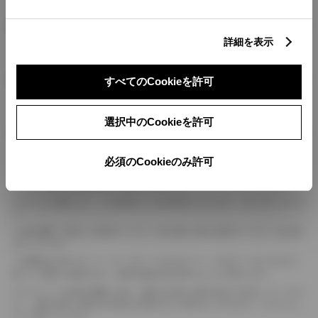
燃料・性能・詳細スペック
詳細を表示
装備・オプション
すべてのCookieを許可
選択中のCookieを許可
ボディカラー
必須のCookieのみ許可
車の種類、仕様により数値が複数ある場合とサスペンション形式などにより、ホイ
ールベースが左右で数値が異なる場合がございます。
エンジン仕様により、×2の表記がしてある場合がございます。（ロータリーエンジ
ン）
車の種類、仕様により燃料タンクが二つある場合と異なる燃料タンクが二つある場
合がございます。
燃費表示はWLTCモード、10・15モード又は10モード、JC08モードのいずれかに
基づいた試験上の数値であり、実際の数値は走行条件などにより異なります。
ドライバーが任意で駆動を２輪・４輪を切り替える事が出来る４WDを「パートタイ
ム」、車両の設定で常時又は可変又は切替えを行う事を主とするものを「フルタイム」
として表示しています。