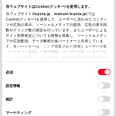
DBA-ZRR85G
当ウェブサイトはCookie(クッキー)を使用します。
当ウェブサイト(
toyota.jp
、
manual.toyota.jp
)では
全長
×
全幅
×
全高
Cookie(クッキー)を使用して、ユーザーに合わせたコンテン
4695
×
1695
×
1865mm
ツや広告の表示、ソーシャルメディアの提供、広告の表示回
数やクリック数の測定を行っています。またユーザーによる
ホイールベース ※1
サイト利用状況についても情報を収集し、ソーシャルメディ
2850mm
アや広告配信、データ解析の各パートナーと共有していま
す。各パートナーは、ここで収集された情報とユーザーが各
トレッド前／後
1480/1480mm
パートナーに提供した他の情報、ユーザーが各パートナーの
サービスを使用したときに収集した他の情報を組み合わせて
室内長
×
室内幅
×
室内高
使用することがあります。当ウェブサイトの使用を続行する
2930
×
1540
×
1400mm
同
とCookie(クッキー)に同意したこととなります。
必須
意
車両重量
の
「すべてのCookieを許可」をクリックすることで、お客様の
1660kg
選
デバイスにすべてのCookie(クッキー)が保存されることに同
設定情報
択
意したことになります。Cookie(クッキー)のオプトアウト、
設定の変更、同意を撤回したりするにあたっては、当社の
統計
「
Cookie（クッキー）情報の取り扱いについて
」をご覧くだ
さい。
マーケティング