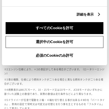
燃料・性能・詳細スペック
詳細を表示
装備・オプション
すべてのCookieを許可
選択中のCookieを許可
ボディカラー
必須のCookieのみ許可
車の種類、仕様により数値が複数ある場合とサスペンション形式などにより、ホイ
ールベースが左右で数値が異なる場合がございます。
エンジン仕様により、×2の表記がしてある場合がございます。（ロータリーエンジ
ン）
車の種類、仕様により燃料タンクが二つある場合と異なる燃料タンクが二つある場
合がございます。
燃費表示はWLTCモード、10・15モード又は10モード、JC08モードのいずれかに
基づいた試験上の数値であり、実際の数値は走行条件などにより異なります。
ドライバーが任意で駆動を２輪・４輪を切り替える事が出来る４WDを「パートタイ
ム」、車両の設定で常時又は可変又は切替えを行う事を主とするものを「フルタイム」
として表示しています。