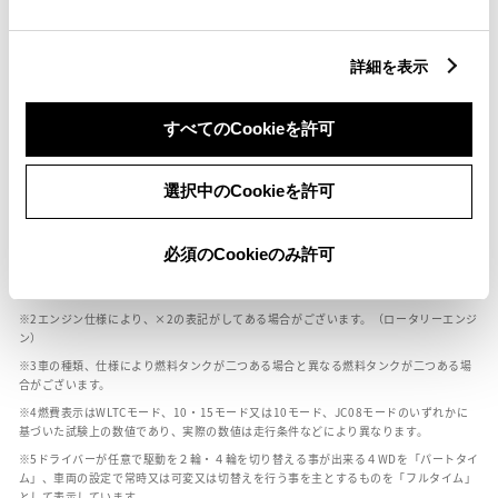
燃料・性能・詳細スペック
詳細を表示
装備・オプション
すべてのCookieを許可
選択中のCookieを許可
ボディカラー
必須のCookieのみ許可
車の種類、仕様により数値が複数ある場合とサスペンション形式などにより、ホイ
ールベースが左右で数値が異なる場合がございます。
エンジン仕様により、×2の表記がしてある場合がございます。（ロータリーエンジ
ン）
車の種類、仕様により燃料タンクが二つある場合と異なる燃料タンクが二つある場
合がございます。
燃費表示はWLTCモード、10・15モード又は10モード、JC08モードのいずれかに
基づいた試験上の数値であり、実際の数値は走行条件などにより異なります。
ドライバーが任意で駆動を２輪・４輪を切り替える事が出来る４WDを「パートタイ
ム」、車両の設定で常時又は可変又は切替えを行う事を主とするものを「フルタイム」
として表示しています。