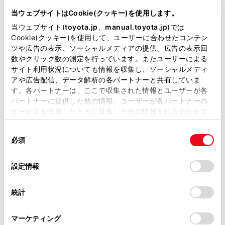
DBA-ZRR80W
当ウェブサイトはCookie(クッキー)を使用します。
当ウェブサイト(
toyota.jp
、
manual.toyota.jp
)では
全長
×
全幅
×
全高
Cookie(クッキー)を使用して、ユーザーに合わせたコンテン
4710
×
1730
×
1825mm
ツや広告の表示、ソーシャルメディアの提供、広告の表示回
数やクリック数の測定を行っています。またユーザーによる
ホイールベース ※1
サイト利用状況についても情報を収集し、ソーシャルメディ
2850mm
アや広告配信、データ解析の各パートナーと共有していま
す。各パートナーは、ここで収集された情報とユーザーが各
トレッド前／後
1500/1480mm
パートナーに提供した他の情報、ユーザーが各パートナーの
サービスを使用したときに収集した他の情報を組み合わせて
室内長
×
室内幅
×
室内高
使用することがあります。当ウェブサイトの使用を続行する
2930
×
1540
×
1400mm
同
とCookie(クッキー)に同意したこととなります。
必須
意
車両重量
の
「すべてのCookieを許可」をクリックすることで、お客様の
1600kg
選
デバイスにすべてのCookie(クッキー)が保存されることに同
設定情報
択
意したことになります。Cookie(クッキー)のオプトアウト、
設定の変更、同意を撤回したりするにあたっては、当社の
統計
「
Cookie（クッキー）情報の取り扱いについて
」をご覧くだ
さい。
マーケティング