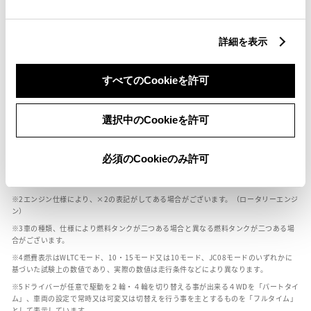
燃料・性能・詳細スペック
詳細を表示
装備・オプション
すべてのCookieを許可
選択中のCookieを許可
ボディカラー
必須のCookieのみ許可
車の種類、仕様により数値が複数ある場合とサスペンション形式などにより、ホイ
ールベースが左右で数値が異なる場合がございます。
エンジン仕様により、×2の表記がしてある場合がございます。（ロータリーエンジ
ン）
車の種類、仕様により燃料タンクが二つある場合と異なる燃料タンクが二つある場
合がございます。
燃費表示はWLTCモード、10・15モード又は10モード、JC08モードのいずれかに
基づいた試験上の数値であり、実際の数値は走行条件などにより異なります。
ドライバーが任意で駆動を２輪・４輪を切り替える事が出来る４WDを「パートタイ
ム」、車両の設定で常時又は可変又は切替えを行う事を主とするものを「フルタイム」
として表示しています。