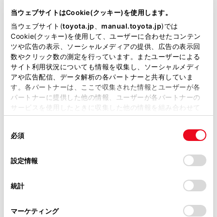
DBA-ZRR85W
当ウェブサイトはCookie(クッキー)を使用します。
当ウェブサイト(
toyota.jp
、
manual.toyota.jp
)では
全長
×
全幅
×
全高
Cookie(クッキー)を使用して、ユーザーに合わせたコンテン
4710
×
1735
×
1870mm
ツや広告の表示、ソーシャルメディアの提供、広告の表示回
数やクリック数の測定を行っています。またユーザーによる
ホイールベース ※1
サイト利用状況についても情報を収集し、ソーシャルメディ
2850mm
アや広告配信、データ解析の各パートナーと共有していま
す。各パートナーは、ここで収集された情報とユーザーが各
トレッド前／後
1500/1480mm
パートナーに提供した他の情報、ユーザーが各パートナーの
サービスを使用したときに収集した他の情報を組み合わせて
室内長
×
室内幅
×
室内高
使用することがあります。当ウェブサイトの使用を続行する
2930
×
1540
×
1400mm
同
とCookie(クッキー)に同意したこととなります。
必須
意
車両重量
の
「すべてのCookieを許可」をクリックすることで、お客様の
1680kg
選
デバイスにすべてのCookie(クッキー)が保存されることに同
設定情報
択
意したことになります。Cookie(クッキー)のオプトアウト、
設定の変更、同意を撤回したりするにあたっては、当社の
統計
「
Cookie（クッキー）情報の取り扱いについて
」をご覧くだ
さい。
マーケティング