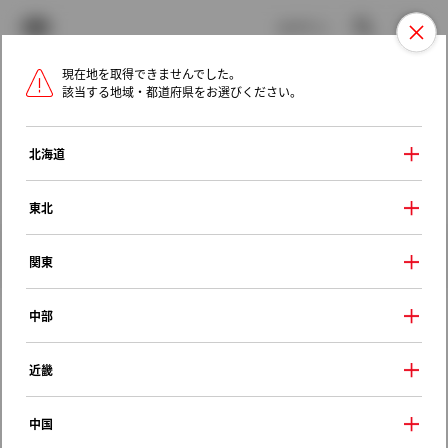
TOYOTA
検索
メニュ
ログイン
現在地を取得できませんでした。
ラインアップ
オーナーサポート
トピックス
該当する地域・都道府県をお選びください。
トヨタ認定中古車
メニュー
北海道
未設定
お気に入り
保存した見積り
閲覧履歴
東北
クルマ情報
関東
中部
トヨタ ノア
近畿
Ｘ
2019年（令和元年） 10月発売
中国