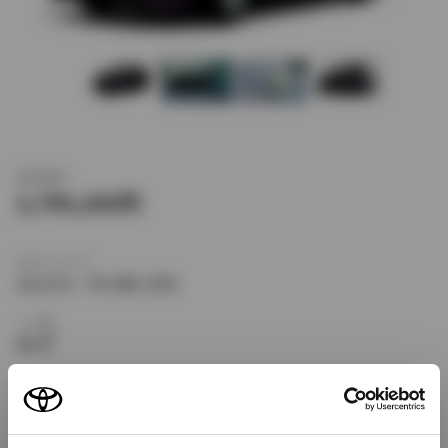
新車価格
2,796,200
ボディタイプ
ミニバン・ワンボックス
ドア数
5ドア
乗車定員
7名
型式