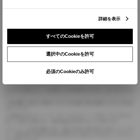
燃料・性能・詳細スペック
詳細を表示
装備・オプション
すべてのCookieを許可
選択中のCookieを許可
ボディカラー
必須のCookieのみ許可
車の種類、仕様により数値が複数ある場合とサスペンション形式などにより、ホイ
ールベースが左右で数値が異なる場合がございます。
エンジン仕様により、×2の表記がしてある場合がございます。（ロータリーエンジ
ン）
車の種類、仕様により燃料タンクが二つある場合と異なる燃料タンクが二つある場
合がございます。
燃費表示はWLTCモード、10・15モード又は10モード、JC08モードのいずれかに
基づいた試験上の数値であり、実際の数値は走行条件などにより異なります。
ドライバーが任意で駆動を２輪・４輪を切り替える事が出来る４WDを「パートタイ
ム」、車両の設定で常時又は可変又は切替えを行う事を主とするものを「フルタイム」
として表示しています。