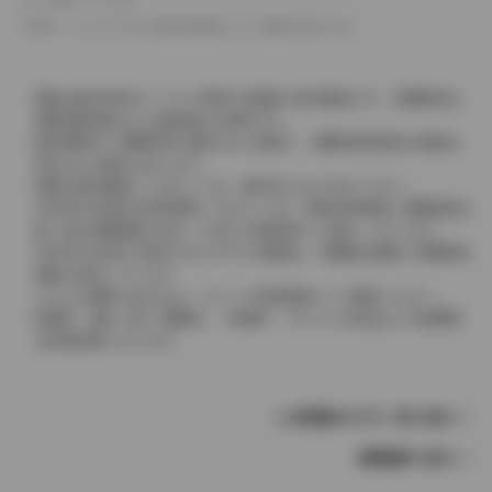
革シートについては一部合皮を使用している場合があります。
価格は販売当時のメーカー希望小売価格で参考価格です。消費税率は
価格情報登録または更新時点の税率です。
販売期間中に消費税率が変更された車種で、消費税率変更前の価格が
表示される場合があります。
実際の販売価格につきましては、販売店におたずねください。
2004年4月以降の発売車種につきましては、車両本体価格と消費税相当
額（地方消費税額を含む）を含んだ総額表示（内税）となります。
2004年3月以前に発売されたモデルの価格は、消費税込価格と消費税抜
価格が混在しています。
どちらの価格であるかは、グレード詳細画面にてご確認ください。
保険料、税金（除く消費税）、登録料、リサイクル料金などの諸費用
は別途必要となります。
この車種のモデル一覧へ戻る
車種選択へ戻る