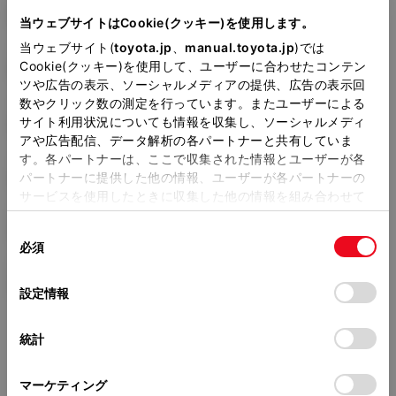
DBA-ZRR85G
当ウェブサイトはCookie(クッキー)を使用します。
当ウェブサイト(
toyota.jp
、
manual.toyota.jp
)では
全長
×
全幅
×
全高
Cookie(クッキー)を使用して、ユーザーに合わせたコンテン
4695
×
1695
×
1865mm
ツや広告の表示、ソーシャルメディアの提供、広告の表示回
数やクリック数の測定を行っています。またユーザーによる
ホイールベース ※1
サイト利用状況についても情報を収集し、ソーシャルメディ
2850mm
アや広告配信、データ解析の各パートナーと共有していま
す。各パートナーは、ここで収集された情報とユーザーが各
トレッド前／後
1480/1480mm
パートナーに提供した他の情報、ユーザーが各パートナーの
サービスを使用したときに収集した他の情報を組み合わせて
室内長
×
室内幅
×
室内高
使用することがあります。当ウェブサイトの使用を続行する
2930
×
1540
×
1400mm
同
とCookie(クッキー)に同意したこととなります。
必須
意
車両重量
の
「すべてのCookieを許可」をクリックすることで、お客様の
1650kg
選
デバイスにすべてのCookie(クッキー)が保存されることに同
設定情報
択
意したことになります。Cookie(クッキー)のオプトアウト、
設定の変更、同意を撤回したりするにあたっては、当社の
統計
「
Cookie（クッキー）情報の取り扱いについて
」をご覧くだ
さい。
マーケティング