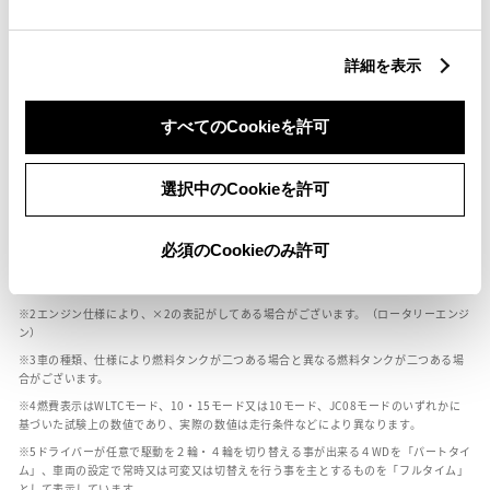
燃料・性能・詳細スペック
詳細を表示
装備・オプション
すべてのCookieを許可
選択中のCookieを許可
ボディカラー
必須のCookieのみ許可
車の種類、仕様により数値が複数ある場合とサスペンション形式などにより、ホイ
ールベースが左右で数値が異なる場合がございます。
エンジン仕様により、×2の表記がしてある場合がございます。（ロータリーエンジ
ン）
車の種類、仕様により燃料タンクが二つある場合と異なる燃料タンクが二つある場
合がございます。
燃費表示はWLTCモード、10・15モード又は10モード、JC08モードのいずれかに
基づいた試験上の数値であり、実際の数値は走行条件などにより異なります。
ドライバーが任意で駆動を２輪・４輪を切り替える事が出来る４WDを「パートタイ
ム」、車両の設定で常時又は可変又は切替えを行う事を主とするものを「フルタイム」
として表示しています。