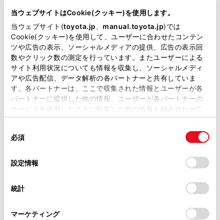
DBA-ZRR85W
当ウェブサイトはCookie(クッキー)を使用します。
当ウェブサイト(
toyota.jp
、
manual.toyota.jp
)では
全長
×
全幅
×
全高
Cookie(クッキー)を使用して、ユーザーに合わせたコンテン
4710
×
1735
×
1870mm
ツや広告の表示、ソーシャルメディアの提供、広告の表示回
数やクリック数の測定を行っています。またユーザーによる
ホイールベース ※1
サイト利用状況についても情報を収集し、ソーシャルメディ
2850mm
アや広告配信、データ解析の各パートナーと共有していま
す。各パートナーは、ここで収集された情報とユーザーが各
トレッド前／後
1500/1480mm
パートナーに提供した他の情報、ユーザーが各パートナーの
サービスを使用したときに収集した他の情報を組み合わせて
室内長
×
室内幅
×
室内高
使用することがあります。当ウェブサイトの使用を続行する
2930
×
1540
×
1400mm
同
とCookie(クッキー)に同意したこととなります。
必須
意
車両重量
の
「すべてのCookieを許可」をクリックすることで、お客様の
1690kg
選
デバイスにすべてのCookie(クッキー)が保存されることに同
設定情報
択
意したことになります。Cookie(クッキー)のオプトアウト、
設定の変更、同意を撤回したりするにあたっては、当社の
統計
「
Cookie（クッキー）情報の取り扱いについて
」をご覧くだ
さい。
マーケティング