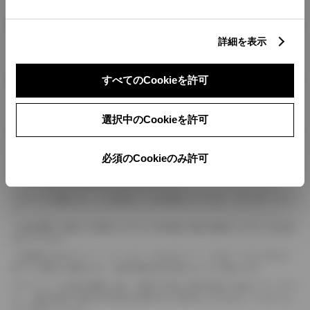
燃料・性能・詳細スペック
詳細を表示
装備・オプション
すべてのCookieを許可
選択中のCookieを許可
ボディカラー
必須のCookieのみ許可
車の種類、仕様により数値が複数ある場合とサスペンション形式などにより、ホイ
ールベースが左右で数値が異なる場合がございます。
エンジン仕様により、×2の表記がしてある場合がございます。（ロータリーエンジ
ン）
車の種類、仕様により燃料タンクが二つある場合と異なる燃料タンクが二つある場
合がございます。
燃費表示はWLTCモード、10・15モード又は10モード、JC08モードのいずれかに
基づいた試験上の数値であり、実際の数値は走行条件などにより異なります。
ドライバーが任意で駆動を２輪・４輪を切り替える事が出来る４WDを「パートタイ
ム」、車両の設定で常時又は可変又は切替えを行う事を主とするものを「フルタイム」
として表示しています。