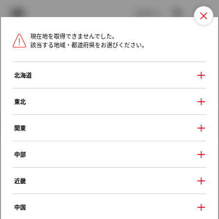
TOYOTA
検索
メニュ
ログイン
現在地を取得できませんでした。
ラインアップ
オーナーサポート
トピックス
該当する地域・都道府県をお選びください。
トヨタ認定中古車
メニュー
北海道
未設定
お気に入り
保存した見積り
閲覧履歴
東北
クルマ情報
関東
中部
トヨタ ノア
近畿
Ｓi
2020年（令和2年） 4月発売
中国