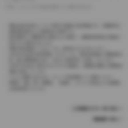
革シートについては一部合皮を使用している場合があります。
価格は販売当時のメーカー希望小売価格で参考価格です。消費税率は
価格情報登録または更新時点の税率です。
販売期間中に消費税率が変更された車種で、消費税率変更前の価格が
表示される場合があります。
実際の販売価格につきましては、販売店におたずねください。
2004年4月以降の発売車種につきましては、車両本体価格と消費税相当
額（地方消費税額を含む）を含んだ総額表示（内税）となります。
2004年3月以前に発売されたモデルの価格は、消費税込価格と消費税抜
価格が混在しています。
どちらの価格であるかは、グレード詳細画面にてご確認ください。
保険料、税金（除く消費税）、登録料、リサイクル料金などの諸費用
は別途必要となります。
この車種のモデル一覧へ戻る
車種選択へ戻る