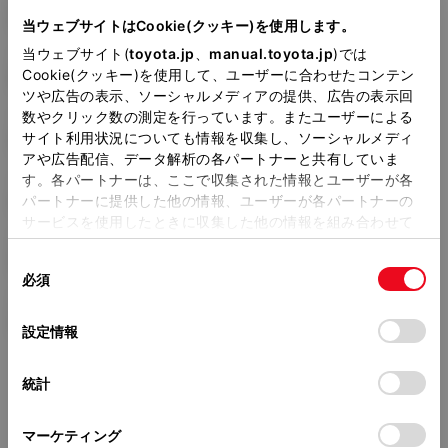
3BA-ZRR85W
当ウェブサイトはCookie(クッキー)を使用します。
当ウェブサイト(
toyota.jp
、
manual.toyota.jp
)では
全長
×
全幅
×
全高
Cookie(クッキー)を使用して、ユーザーに合わせたコンテン
4710
×
1735
×
1870mm
ツや広告の表示、ソーシャルメディアの提供、広告の表示回
数やクリック数の測定を行っています。またユーザーによる
ホイールベース ※1
サイト利用状況についても情報を収集し、ソーシャルメディ
2850mm
アや広告配信、データ解析の各パートナーと共有していま
す。各パートナーは、ここで収集された情報とユーザーが各
トレッド前／後
1500/1480mm
パートナーに提供した他の情報、ユーザーが各パートナーの
サービスを使用したときに収集した他の情報を組み合わせて
室内長
×
室内幅
×
室内高
使用することがあります。当ウェブサイトの使用を続行する
2930
×
1540
×
1400mm
同
とCookie(クッキー)に同意したこととなります。
必須
意
車両重量
の
「すべてのCookieを許可」をクリックすることで、お客様の
1680kg
選
デバイスにすべてのCookie(クッキー)が保存されることに同
設定情報
択
意したことになります。Cookie(クッキー)のオプトアウト、
設定の変更、同意を撤回したりするにあたっては、当社の
統計
「
Cookie（クッキー）情報の取り扱いについて
」をご覧くだ
さい。
マーケティング