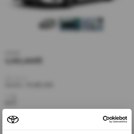
新車価格
3,042,600
ボディタイプ
ミニバン・ワンボックス
ドア数
5ドア
乗車定員
7名
型式