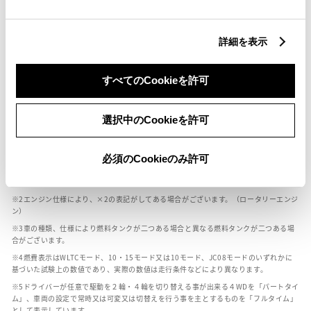
燃料・性能・詳細スペック
詳細を表示
装備・オプション
すべてのCookieを許可
選択中のCookieを許可
ボディカラー
必須のCookieのみ許可
車の種類、仕様により数値が複数ある場合とサスペンション形式などにより、ホイ
ールベースが左右で数値が異なる場合がございます。
エンジン仕様により、×2の表記がしてある場合がございます。（ロータリーエンジ
ン）
車の種類、仕様により燃料タンクが二つある場合と異なる燃料タンクが二つある場
合がございます。
燃費表示はWLTCモード、10・15モード又は10モード、JC08モードのいずれかに
基づいた試験上の数値であり、実際の数値は走行条件などにより異なります。
ドライバーが任意で駆動を２輪・４輪を切り替える事が出来る４WDを「パートタイ
ム」、車両の設定で常時又は可変又は切替えを行う事を主とするものを「フルタイム」
として表示しています。