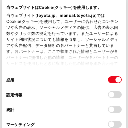
3BA-ZRR85W
当ウェブサイトはCookie(クッキー)を使用します。
当ウェブサイト(
toyota.jp
、
manual.toyota.jp
)では
全長
×
全幅
×
全高
Cookie(クッキー)を使用して、ユーザーに合わせたコンテン
4710
×
1735
×
1870mm
ツや広告の表示、ソーシャルメディアの提供、広告の表示回
数やクリック数の測定を行っています。またユーザーによる
ホイールベース ※1
サイト利用状況についても情報を収集し、ソーシャルメディ
2850mm
アや広告配信、データ解析の各パートナーと共有していま
す。各パートナーは、ここで収集された情報とユーザーが各
トレッド前／後
1500/1480mm
パートナーに提供した他の情報、ユーザーが各パートナーの
サービスを使用したときに収集した他の情報を組み合わせて
室内長
×
室内幅
×
室内高
使用することがあります。当ウェブサイトの使用を続行する
2930
×
1540
×
1400mm
同
とCookie(クッキー)に同意したこととなります。
必須
意
車両重量
の
「すべてのCookieを許可」をクリックすることで、お客様の
1680kg
選
デバイスにすべてのCookie(クッキー)が保存されることに同
設定情報
択
意したことになります。Cookie(クッキー)のオプトアウト、
設定の変更、同意を撤回したりするにあたっては、当社の
統計
「
Cookie（クッキー）情報の取り扱いについて
」をご覧くだ
さい。
マーケティング