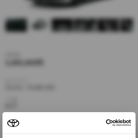
新車価格
3,890,000
ボディタイプ
ミニバン・ワンボックス
ドア数
5ドア
乗車定員
7名
型式