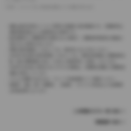
革シートについては一部合皮を使用している場合があります。
価格は販売当時のメーカー希望小売価格で参考価格です。消費税率は
価格情報登録または更新時点の税率です。
販売期間中に消費税率が変更された車種で、消費税率変更前の価格が
表示される場合があります。
実際の販売価格につきましては、販売店におたずねください。
2004年4月以降の発売車種につきましては、車両本体価格と消費税相当
額（地方消費税額を含む）を含んだ総額表示（内税）となります。
2004年3月以前に発売されたモデルの価格は、消費税込価格と消費税抜
価格が混在しています。
どちらの価格であるかは、グレード詳細画面にてご確認ください。
保険料、税金（除く消費税）、登録料、リサイクル料金などの諸費用
は別途必要となります。
この車種のモデル一覧へ戻る
車種選択へ戻る