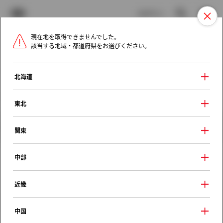
TOYOTA
検索
メニュ
ログイン
現在地を取得できませんでした。
ラインアップ
オーナーサポート
トピックス
該当する地域・都道府県をお選びください。
トヨタ認定中古車
メニュー
北海道
未設定
お気に入り
保存した見積り
閲覧履歴
東北
クルマ情報
関東
中部
トヨタ ノア
近畿
ハイブリッドＳ－Ｚ
2022年（令和4年） 1月発売
中国