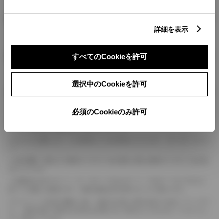
燃料・性能・詳細スペック
詳細を表示
装備・オプション
すべてのCookieを許可
選択中のCookieを許可
ボディカラー
必須のCookieのみ許可
車の種類、仕様により数値が複数ある場合とサスペンション形式などにより、ホイ
ールベースが左右で数値が異なる場合がございます。
エンジン仕様により、×2の表記がしてある場合がございます。（ロータリーエンジ
ン）
車の種類、仕様により燃料タンクが二つある場合と異なる燃料タンクが二つある場
合がございます。
燃費表示はWLTCモード、10・15モード又は10モード、JC08モードのいずれかに
基づいた試験上の数値であり、実際の数値は走行条件などにより異なります。
ドライバーが任意で駆動を２輪・４輪を切り替える事が出来る４WDを「パートタイ
ム」、車両の設定で常時又は可変又は切替えを行う事を主とするものを「フルタイム」
として表示しています。