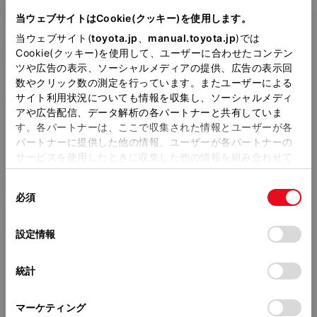
6AA-ZWR95W
当ウェブサイトはCookie(クッキー)を使用します。
当ウェブサイト(
toyota.jp
、
manual.toyota.jp
)では
全長
×
全幅
×
全高
Cookie(クッキー)を使用して、ユーザーに合わせたコンテン
4695
×
1730
×
1925mm
ツや広告の表示、ソーシャルメディアの提供、広告の表示回
数やクリック数の測定を行っています。またユーザーによる
ホイールベース ※1
サイト利用状況についても情報を収集し、ソーシャルメディ
2850mm
アや広告配信、データ解析の各パートナーと共有していま
す。各パートナーは、ここで収集された情報とユーザーが各
トレッド前／後
1500/1515mm
パートナーに提供した他の情報、ユーザーが各パートナーの
サービスを使用したときに収集した他の情報を組み合わせて
室内長
×
室内幅
×
室内高
使用することがあります。当ウェブサイトの使用を続行する
2805
×
1470
×
1405mm
同
とCookie(クッキー)に同意したこととなります。
必須
意
車両重量
の
「すべてのCookieを許可」をクリックすることで、お客様の
1710kg
選
デバイスにすべてのCookie(クッキー)が保存されることに同
設定情報
択
意したことになります。Cookie(クッキー)のオプトアウト、
設定の変更、同意を撤回したりするにあたっては、当社の
統計
「
Cookie（クッキー）情報の取り扱いについて
」をご覧くだ
さい。
マーケティング