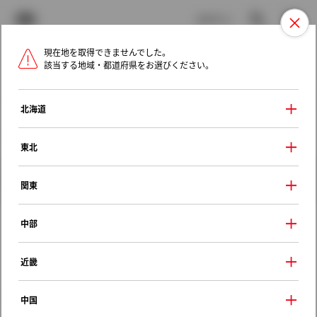
TOYOTA
検索
メニュ
ログイン
現在地を取得できませんでした。
ラインアップ
オーナーサポート
トピックス
該当する地域・都道府県をお選びください。
トヨタ認定中古車
メニュー
北海道
未設定
お気に入り
保存した見積り
閲覧履歴
東北
クルマ情報
関東
中部
トヨタ ノア
近畿
Ｇ
2022年（令和4年） 1月発売
中国