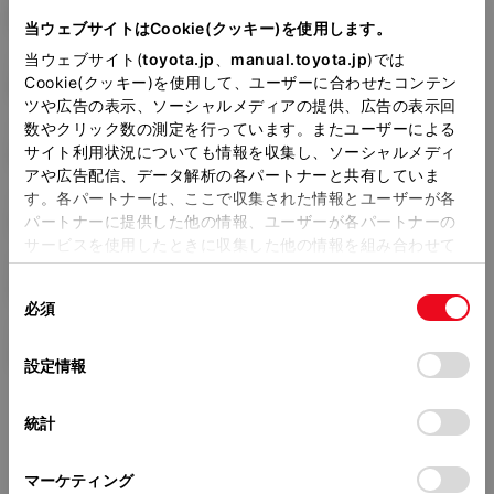
6BA-MZRA90W
当ウェブサイトはCookie(クッキー)を使用します。
当ウェブサイト(
toyota.jp
、
manual.toyota.jp
)では
全長
×
全幅
×
全高
Cookie(クッキー)を使用して、ユーザーに合わせたコンテン
4695
×
1730
×
1895mm
ツや広告の表示、ソーシャルメディアの提供、広告の表示回
数やクリック数の測定を行っています。またユーザーによる
ホイールベース ※1
サイト利用状況についても情報を収集し、ソーシャルメディ
2850mm
アや広告配信、データ解析の各パートナーと共有していま
す。各パートナーは、ここで収集された情報とユーザーが各
トレッド前／後
1500/1515mm
パートナーに提供した他の情報、ユーザーが各パートナーの
サービスを使用したときに収集した他の情報を組み合わせて
室内長
×
室内幅
×
室内高
使用することがあります。当ウェブサイトの使用を続行する
2805
×
1470
×
1405mm
同
とCookie(クッキー)に同意したこととなります。
必須
意
車両重量
の
「すべてのCookieを許可」をクリックすることで、お客様の
1600kg
選
デバイスにすべてのCookie(クッキー)が保存されることに同
設定情報
択
意したことになります。Cookie(クッキー)のオプトアウト、
設定の変更、同意を撤回したりするにあたっては、当社の
統計
「
Cookie（クッキー）情報の取り扱いについて
」をご覧くだ
さい。
マーケティング