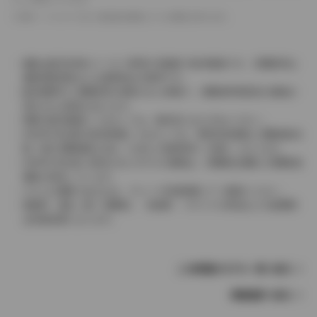
革シートについては一部合皮を使用している場合があります。
価格は販売当時のメーカー希望小売価格で参考価格です。消費税率は
価格情報登録または更新時点の税率です。
販売期間中に消費税率が変更された車種で、消費税率変更前の価格が
表示される場合があります。
実際の販売価格につきましては、販売店におたずねください。
2004年4月以降の発売車種につきましては、車両本体価格と消費税相当
額（地方消費税額を含む）を含んだ総額表示（内税）となります。
2004年3月以前に発売されたモデルの価格は、消費税込価格と消費税抜
価格が混在しています。
どちらの価格であるかは、グレード詳細画面にてご確認ください。
保険料、税金（除く消費税）、登録料、リサイクル料金などの諸費用
は別途必要となります。
この車種のモデル一覧へ戻る
車種選択へ戻る