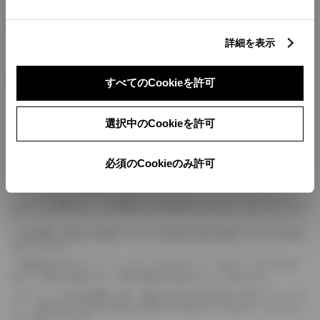
燃料・性能・詳細スペック
詳細を表示
装備・オプション
すべてのCookieを許可
選択中のCookieを許可
ボディカラー
必須のCookieのみ許可
車の種類、仕様により数値が複数ある場合とサスペンション形式などにより、ホイ
ールベースが左右で数値が異なる場合がございます。
エンジン仕様により、×2の表記がしてある場合がございます。（ロータリーエンジ
ン）
車の種類、仕様により燃料タンクが二つある場合と異なる燃料タンクが二つある場
合がございます。
燃費表示はWLTCモード、10・15モード又は10モード、JC08モードのいずれかに
基づいた試験上の数値であり、実際の数値は走行条件などにより異なります。
ドライバーが任意で駆動を２輪・４輪を切り替える事が出来る４WDを「パートタイ
ム」、車両の設定で常時又は可変又は切替えを行う事を主とするものを「フルタイム」
として表示しています。