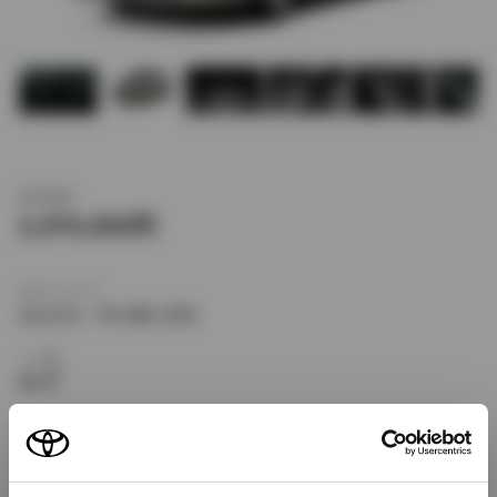
新車価格
2,970,000
ボディタイプ
ミニバン・ワンボックス
ドア数
5ドア
乗車定員
7名
型式