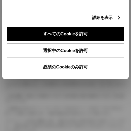
燃料・性能・詳細スペック
詳細を表示
装備・オプション
すべてのCookieを許可
選択中のCookieを許可
ボディカラー
必須のCookieのみ許可
車の種類、仕様により数値が複数ある場合とサスペンション形式などにより、ホイ
ールベースが左右で数値が異なる場合がございます。
エンジン仕様により、×2の表記がしてある場合がございます。（ロータリーエンジ
ン）
車の種類、仕様により燃料タンクが二つある場合と異なる燃料タンクが二つある場
合がございます。
燃費表示はWLTCモード、10・15モード又は10モード、JC08モードのいずれかに
基づいた試験上の数値であり、実際の数値は走行条件などにより異なります。
ドライバーが任意で駆動を２輪・４輪を切り替える事が出来る４WDを「パートタイ
ム」、車両の設定で常時又は可変又は切替えを行う事を主とするものを「フルタイム」
として表示しています。