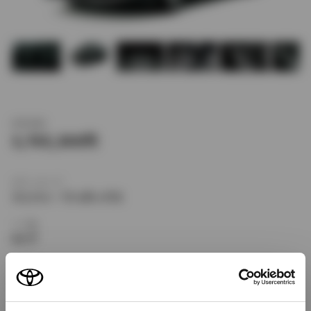
新車価格
3,765,300
ボディタイプ
ミニバン・ワンボックス
ドア数
5ドア
乗車定員
7名
型式