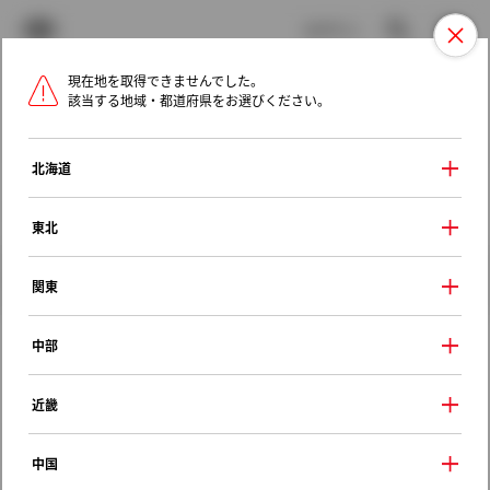
TOYOTA
検索
メニュ
ログイン
現在地を取得できませんでした。
ラインアップ
オーナーサポート
トピックス
該当する地域・都道府県をお選びください。
トヨタ認定中古車
メニュー
北海道
未設定
お気に入り
保存した見積り
閲覧履歴
東北
クルマ情報
関東
中部
トヨタ ノア
近畿
ハイブリッドＳ－Ｇ
2025年（令和7年） 9月発売
中国