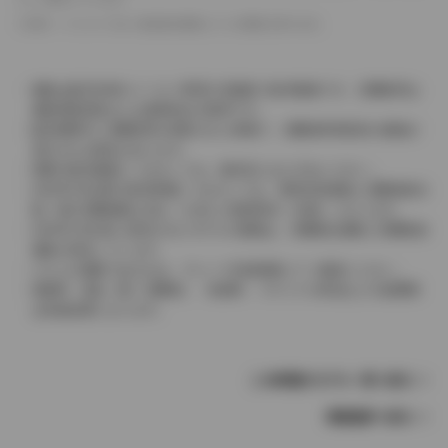
革シートについては一部合皮を使用している場合があります。
価格は販売当時のメーカー希望小売価格で参考価格です。消費税率は
価格情報登録または更新時点の税率です。
販売期間中に消費税率が変更された車種で、消費税率変更前の価格が
表示される場合があります。
実際の販売価格につきましては、販売店におたずねください。
2004年4月以降の発売車種につきましては、車両本体価格と消費税相当
額（地方消費税額を含む）を含んだ総額表示（内税）となります。
2004年3月以前に発売されたモデルの価格は、消費税込価格と消費税抜
価格が混在しています。
どちらの価格であるかは、グレード詳細画面にてご確認ください。
保険料、税金（除く消費税）、登録料、リサイクル料金などの諸費用
は別途必要となります。
この車種のモデル一覧へ戻る
車種選択へ戻る