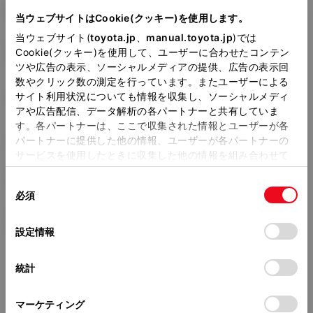
6AA-ZWR95W
当ウェブサイトはCookie(クッキー)を使用します。
当ウェブサイト(
toyota.jp
、
manual.toyota.jp
)では
全長
×
全幅
×
全高
Cookie(クッキー)を使用して、ユーザーに合わせたコンテン
4695
×
1730
×
1925mm
ツや広告の表示、ソーシャルメディアの提供、広告の表示回
数やクリック数の測定を行っています。またユーザーによる
ホイールベース ※1
サイト利用状況についても情報を収集し、ソーシャルメディ
2850mm
アや広告配信、データ解析の各パートナーと共有していま
す。各パートナーは、ここで収集された情報とユーザーが各
トレッド前／後
1500/1515mm
パートナーに提供した他の情報、ユーザーが各パートナーの
サービスを使用したときに収集した他の情報を組み合わせて
室内長
×
室内幅
×
室内高
使用することがあります。当ウェブサイトの使用を続行する
2805
×
1470
×
1405mm
同
とCookie(クッキー)に同意したこととなります。
必須
意
車両重量
の
「すべてのCookieを許可」をクリックすることで、お客様の
1680kg
選
デバイスにすべてのCookie(クッキー)が保存されることに同
設定情報
択
意したことになります。Cookie(クッキー)のオプトアウト、
設定の変更、同意を撤回したりするにあたっては、当社の
統計
「
Cookie（クッキー）情報の取り扱いについて
」をご覧くだ
さい。
マーケティング