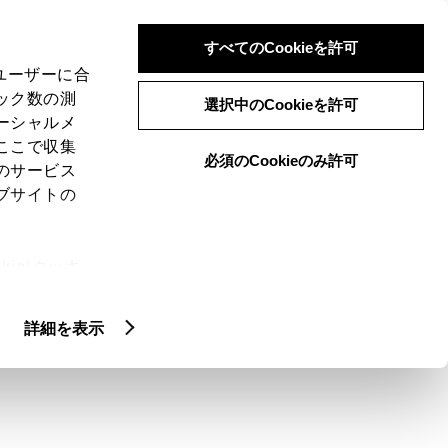
検索
メニュー
ログイン
すべてのCookieを許可
、ユーザーに合
ック数の測
選択中のCookieを許可
ーシャルメ
ここで収集
必須のCookieのみ許可
メニュー
のサービス
ブサイトの
域
未設定
ie(クッキ
、設定の変
扱いについ
クルマ情報
詳細を表示