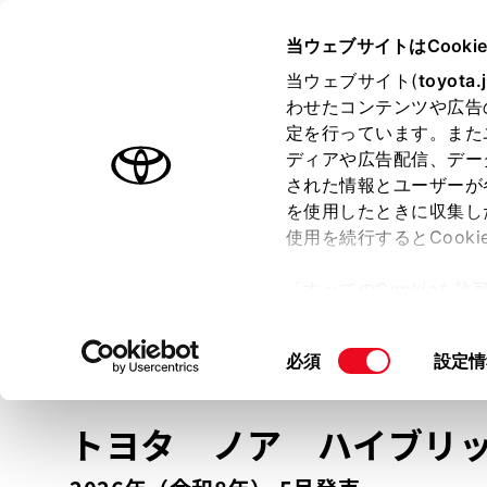
TOYOTA
当ウェブサイトはCooki
当ウェブサイト(
toyota.
わせたコンテンツや広告
ラインアップ
オーナーサポート
トピックス
定を行っています。また
ディアや広告配信、デー
トヨタ認定中古車
された情報とユーザーが
を使用したときに収集し
中古車を探す
トヨタ認定中古車の魅力
3つの買い方
使用を続行するとCook
「すべてのCookieを
ー)が保存されることに同
更、同意を撤回したりす
車種
の選択
同
必須
設定情
て
」をご覧ください。
意
の
トヨタ ノア
ハイブリ
選
択