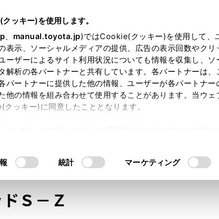
e(クッキー)を使用します。
jp
、
manual.toyota.jp
)ではCookie(クッキー)を使用して
の表示、ソーシャルメディアの提供、広告の表示回数やクリ
ユーザーによるサイト利用状況についても情報を収集し、ソ
タ解析の各パートナーと共有しています。各パートナーは、
各パートナーに提供した他の情報、ユーザーが各パートナー
た他の情報を組み合わせて使用することがあります。当ウェ
オンライン購入
お気に入り
保存した見積り
閲覧履歴
お住まいの地
ie(クッキー)に同意したこととなります。
許可」をクリックすることで、お客様のデバイスにすべてのCook
意したことになります。Cookie(クッキー)のオプトアウト
るにあたっては、当社の「
Cookie（クッキー）情報の取り
モデル・年式
・グレード
の選択
報
統計
マーケティング
ッドＳ－Ｚ