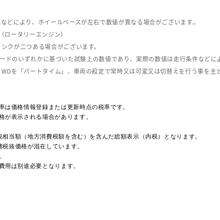
式などにより、ホイールベースが左右で数値が異なる場合がございます。
（ロータリーエンジン）
タンクが二つある場合がございます。
C08モードのいずれかに基づいた試験上の数値であり、実際の数値は走行条件などに
４WDを「パートタイム」、車両の設定で常時又は可変又は切替えを行う事を主
率は価格情報登録または更新時点の税率です。
格が表示される場合があります。
費税相当額（地方消費税額を含む）を含んだ総額表示（内税）となります。
消費税抜価格が混在しています。
。
費用は別途必要となります。