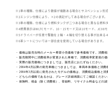
車の種類、仕様により数値が複数ある場合とサスペンション形
エンジン仕様により、×2の表記がしてある場合がございます。
車の種類、仕様により燃料タンクが二つある場合と異なる燃料
燃費表示はWLTCモード、10・15モード又は10モード、J
ドライバーが任意で駆動を２輪・４輪を切り替える事が出来る
革シートについては一部合皮を使用している場合があります。
価格は販売当時のメーカー希望小売価格で参考価格です。消費税
販売期間中に消費税率が変更された車種で、消費税率変更前の価
実際の販売価格につきましては、販売店におたずねください。
2004年4月以降の発売車種につきましては、車両本体価格と消
2004年3月以前に発売されたモデルの価格は、消費税込価格と
どちらの価格であるかは、グレード詳細画面にてご確認ください
保険料、税金（除く消費税）、登録料、リサイクル料金などの諸