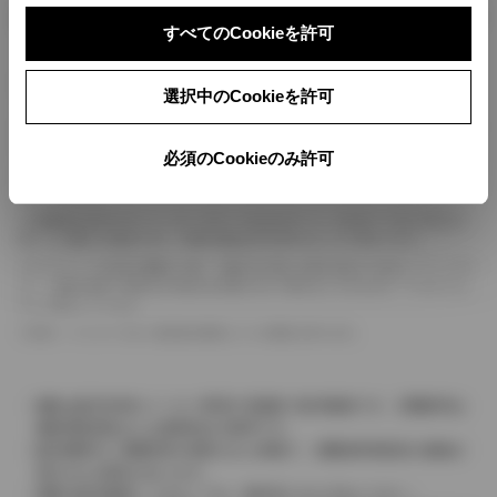
ボディカラー
すべてのCookieを許可
車の種類、仕様により数値が複数ある場合とサスペンション形式などにより、ホイ
選択中のCookieを許可
ールベースが左右で数値が異なる場合がございます。
エンジン仕様により、×2の表記がしてある場合がございます。（ロータリーエンジ
ン）
必須のCookieのみ許可
車の種類、仕様により燃料タンクが二つある場合と異なる燃料タンクが二つある場
合がございます。
燃費表示はWLTCモード、10・15モード又は10モード、JC08モードのいずれかに
基づいた試験上の数値であり、実際の数値は走行条件などにより異なります。
ドライバーが任意で駆動を２輪・４輪を切り替える事が出来る４WDを「パートタイ
ム」、車両の設定で常時又は可変又は切替えを行う事を主とするものを「フルタイム」
として表示しています。
革シートについては一部合皮を使用している場合があります。
価格は販売当時のメーカー希望小売価格で参考価格です。消費税率は
価格情報登録または更新時点の税率です。
販売期間中に消費税率が変更された車種で、消費税率変更前の価格が
表示される場合があります。
実際の販売価格につきましては、販売店におたずねください。