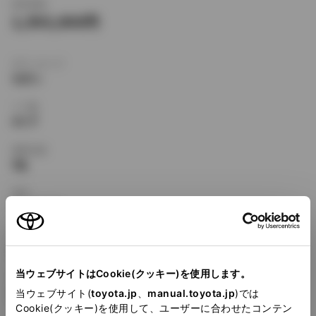
新車価格
1,593,000
ボディタイプ
セダン
ドア数
4ドア
乗車定員
5名
型式
TA-NCP16
全長
×
全幅
×
全高
4145
×
1660
×
1510mm
当ウェブサイトはCookie(クッキー)を使用します。
ホイールベース ※1
2370mm
当ウェブサイト(
toyota.jp
、
manual.toyota.jp
)では
Cookie(クッキー)を使用して、ユーザーに合わせたコンテン