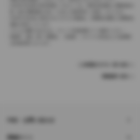
2004年4月以降の発売車種につきましては、車両本体価格と消費税相当
額（地方消費税額を含む）を含んだ総額表示（内税）となります。
2004年3月以前に発売されたモデルの価格は、消費税込価格と消費税抜
価格が混在しています。
どちらの価格であるかは、グレード詳細画面にてご確認ください。
保険料、税金（除く消費税）、登録料、リサイクル料金などの諸費用
は別途必要となります。
この車種のモデル一覧へ戻る
車種選択へ戻る
FAQ・お問い合わせ
関連サイト