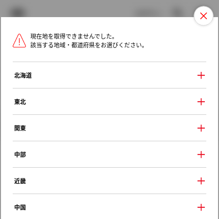
TOYOTA
検索
メニュ
ログイン
現在地を取得できませんでした。
ラインアップ
オーナーサポート
トピックス
該当する地域・都道府県をお選びください。
トヨタ認定中古車
メニュー
北海道
未設定
お気に入り
保存した見積り
閲覧履歴
東北
クルマ情報
関東
中部
トヨタ プラッツ
近畿
１．３Ｘ プレミアムバージョン
2001年（平成13年） 8月発売
中国