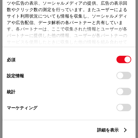
トレッド前／後
ツや広告の表示、ソーシャルメディアの提供、広告の表示回
1440/1410mm
数やクリック数の測定を行っています。またユーザーによる
サイト利用状況についても情報を収集し、ソーシャルメディ
室内長
×
室内幅
×
室内高
アや広告配信、データ解析の各パートナーと共有していま
1855
×
1380
×
1265mm
す。各パートナーは、ここで収集された情報とユーザーが各
パートナーに提供した他の情報、ユーザーが各パートナーの
車両重量
サービスを使用したときに収集した他の情報を組み合わせて
1000kg
使用することがあります。当ウェブサイトの使用を続行する
同
とCookie(クッキー)に同意したこととなります。
必須
意
の
「すべてのCookieを許可」をクリックすることで、お客様の
選
デバイスにすべてのCookie(クッキー)が保存されることに同
設定情報
択
意したことになります。Cookie(クッキー)のオプトアウト、
設定の変更、同意を撤回したりするにあたっては、当社の
統計
「
Cookie（クッキー）情報の取り扱いについて
」をご覧くだ
燃料・性能・詳細スペック
さい。
マーケティング
装備・オプション
詳細を表示